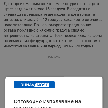
До вторник максималните температури в столицата
ще се задържат около 15 градуса. В средата на
следващата седмица те ще паднат и ще варират в
интервала между 9 и 12 градуса, след което се очаква
ново затопляне. По Черноморието традиционно
остава по-хладно с няколко градуса спрямо
вътрешността на страната. Този период идва на фона
на изминалия февруари, който е отчетен като петият
най-топъл за мащабния период 1991-2020 година.
РЕКЛАМА
Отговорно използване на
вашите данни