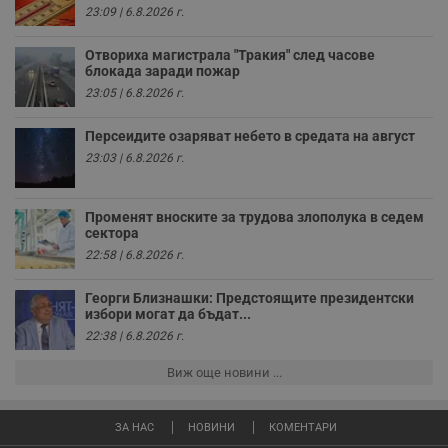
у
23:09 | 6.8.2026 г.
з
з
п
Отвориха магистрала "Тракия" след часове
блокада заради пожар
ASP.NET_SessionId
Сесия
Т
Microsoft
с
Corporation
23:05 | 6.8.2026 г.
D
www.dunavmost.com
п
и
Персеидите озаряват небето в средата на август
т
23:03 | 6.8.2026 г.
к
п
и
у
Променят вноските за трудова злополука в седем
р
к
сектора
п
22:58 | 6.8.2026 г.
д
д
п
Георги Близнашки: Предстоящите президентски
у
избори могат да бъдат...
22:38 | 6.8.2026 г.
Виж още новини ...
Доставчик
/
Валиден
Валиден
Име
Име
Доставчик
/
Домейн
Описание
Описание
Домейн
Доставчик
/
до
Валиден
до
Име
Описание
Домейн
до
ЗА НАС
НОВИНИ
КОМЕНТАРИ
_sharedID
__Secure-
.dunavmost.com
.youtube.com
11
Тази бисквитка се
5 месеца