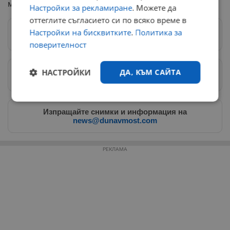
метеорологичната ситуация климатологът.
Настройки за рекламиране
. Можете да
оттеглите съгласието си по всяко време в
Настройки на бисквитките
.
Политика за
Следвай ни в Google News
→
поверителност
НАСТРОЙКИ
ДА, КЪМ САЙТА
Предпочитани източници
→
Строго
Ефективност
необходимо
Изпращайте снимки и информация на
news@dunavmost.com
РЕКЛАМА
Таргетиране
Функционалност
Некласифицирани