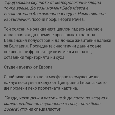
"Продължава скучното от метеорологична гледна
точка време. До този момент Баба Марта е
изключително благосклонна и ведра. Няма никакви
изстъпления"
, посочи проф. Георги Рачев.
Той обясни, че очакваният циклон първоначално е
давал заявка да премине през южната част на
Балканския полуостров и да донесе живителни валежи
за България. Последните синоптични данни обаче
показват, че фронтът ще се измести по-на юг,
оставяйки територията ни суха.
Студен въздух от Европа
С наближаването на атмосферното смущение ще
нахлуе по-студен въздух от Централна Европа, което
ще промени леко пролетната картина.
"Сряда, четвъртък и петък ще бъде доста по-хладно и
малко по-облачно в сравнение с това, което беше
досега"
, уточни специалистът.