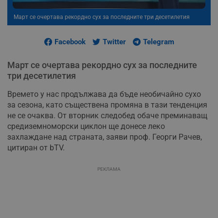
Март се очертава рекордно сух за последните три десетилетия
Facebook
Twitter
Telegram
Март се очертава рекордно сух за последните
три десетилетия
Времето у нас продължава да бъде необичайно сухо
за сезона, като съществена промяна в тази тенденция
не се очаква. От вторник следобед обаче преминаващ
средиземноморски циклон ще донесе леко
захлаждане над страната, заяви проф. Георги Рачев,
цитиран от bTV.
РЕКЛАМА