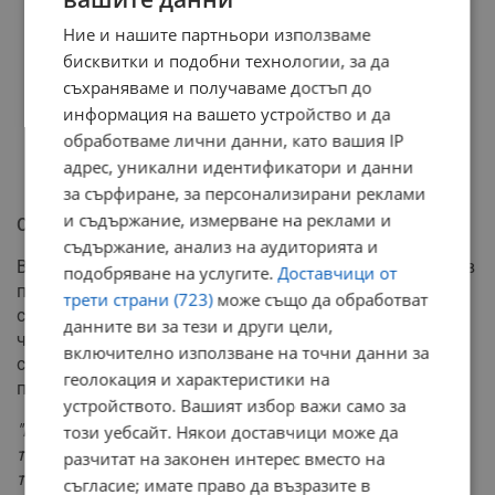
Ние и нашите партньори използваме
бисквитки и подобни технологии, за да
съхраняваме и получаваме достъп до
информация на вашето устройство и да
обработваме лични данни, като вашия IP
адрес, уникални идентификатори и данни
за сърфиране, за персонализирани реклами
и съдържание, измерване на реклами и
Отлични условия за ски
съдържание, анализ на аудиторията и
Въпреки пролетното усещане в равнините, условията в
подобряване на услугите.
Доставчици от
планините остават отлични за любителите на зимни
трети страни (723)
може също да обработват
спортове. Георги Рачев гарантира, че по високите
данните ви за тези и други цели,
части над 1800 метра пистите са в много добро
включително използване на точни данни за
състояние и скиорите ще могат да ги използват
геолокация и характеристики на
пълноценно до края на месеца.
устройството. Вашият избор важи само за
"Март е сух и до този момент поне две трети от
този уебсайт. Някои доставчици може да
територията на България е с нулев валеж, а би
разчитат на законен интерес вместо на
трябвало доста да вали през този месец"
, обобщи
съгласие; имате право да възразите в