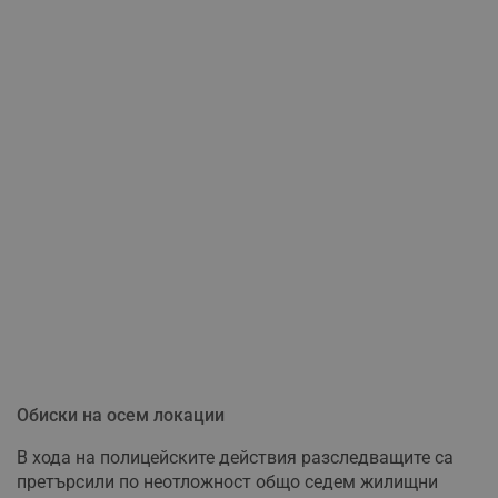
Обиски на осем локации
В хода на полицейските действия разследващите са
претърсили по неотложност общо седем жилищни