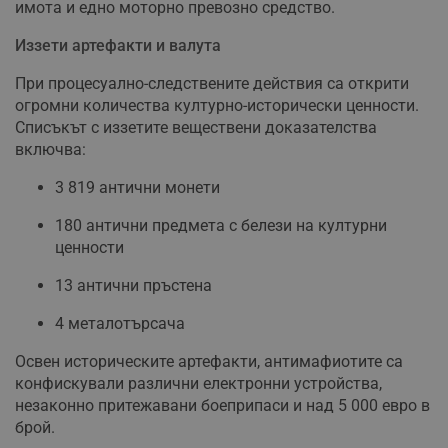
имота и едно моторно превозно средство.
Иззети артефакти и валута
При процесуално-следствените действия са открити
огромни количества културно-исторически ценности.
Списъкът с иззетите веществени доказателства
включва:
3 819 антични монети
180 антични предмета с белези на културни
ценности
13 антични пръстена
4 металотърсача
Освен историческите артефакти, антимафиотите са
конфискували различни електронни устройства,
незаконно притежавани боеприпаси и над 5 000 евро в
брой.