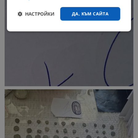
НАСТРОЙКИ
ДА, КЪМ САЙТА
Строго
Ефективност
необходимо
Таргетиране
Функционалност
Некласифицирани
Строго необходимо
Ефективност
Таргетиране
Функционалност