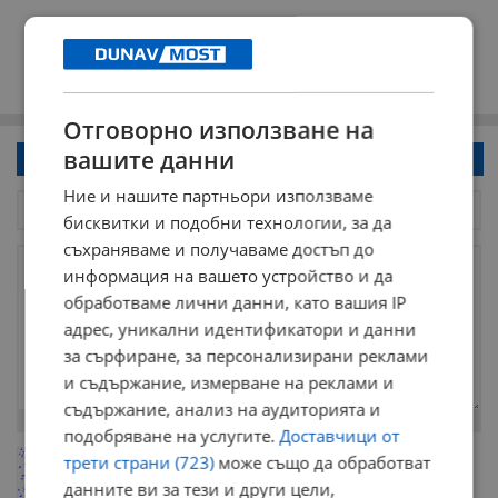
Отговорно използване на
вашите данни
Напиши коментар!
Ние и нашите партньори използваме
бисквитки и подобни технологии, за да
съхраняваме и получаваме достъп до
информация на вашето устройство и да
обработваме лични данни, като вашия IP
адрес, уникални идентификатори и данни
за сърфиране, за персонализирани реклами
и съдържание, измерване на реклами и
съдържание, анализ на аудиторията и
Остават
2000
символа
подобряване на услугите.
Доставчици от
ОБНОВИ
трети страни (723)
може също да обработват
Поради зачестилите злоупотреби в сайта, за да оставите анонимен
коментар или да гласувате изискваме да се идентифицирате с
данните ви за тези и други цели,