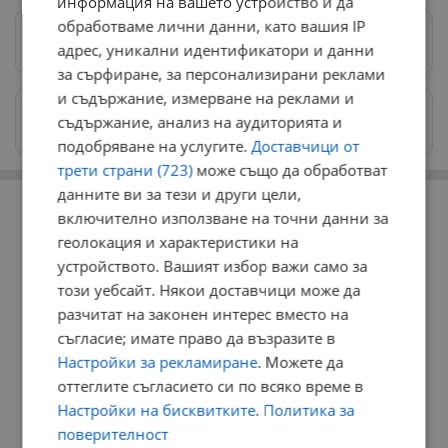
информация на вашето устройство и да
обработваме лични данни, като вашия IP
Предпочитани източници
→
адрес, уникални идентификатори и данни
за сърфиране, за персонализирани реклами
и съдържание, измерване на реклами и
Изпращайте снимки и информация на
съдържание, анализ на аудиторията и
news@dunavmost.com
подобряване на услугите.
Доставчици от
трети страни (723)
може също да обработват
РЕКЛАМА
данните ви за тези и други цели,
включително използване на точни данни за
геолокация и характеристики на
устройството. Вашият избор важи само за
този уебсайт. Някои доставчици може да
разчитат на законен интерес вместо на
съгласие; имате право да възразите в
Настройки за рекламиране
. Можете да
оттеглите съгласието си по всяко време в
Настройки на бисквитките
.
Политика за
поверителност