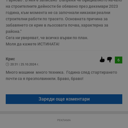
Търново". В нея е записано "Въпреки че официалното начало 
м
Т
на строителните дейности бе обявено през декември 2023 
и
п
година, към момента не са започнали никакви реални 
у
строителни работи по трасето. Основната причина за 
з
б
забавянето се крие в льосовата почва, характерна за 
района."

VISITOR_PRIVACY_METADATA
5 месеца
Т
YouTube
4
с
.youtube.com
Сега ни уверяват, че всичко върви по план.

седмици
с
Моля да кажете ИСТИНАТА!
с
п
и
п
Крис
6
т
в
20:31 | 25.10.2024 г.
с
Много машини  много техника.  Година след стартирането 
з
с
почти са я презполвинили. Браво, браво!  

п
о
р
п
н
Зареди още коментари
п
к
ч
п
с
б
РЕКЛАМА