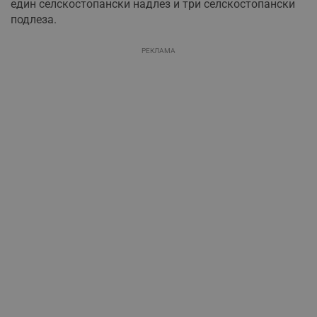
един селскостопански надлез и три селскостопански
подлеза.
РЕКЛАМА