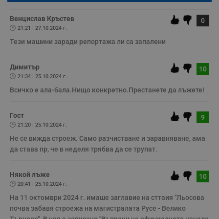
по-горе в полето "Твоето име". Никаква лична информация за вас
няма да бъде съхранявана при нас или показвана на други
Некласифицирани
потребители.
Венцислав Кръстев
0
Строго необходимите бисквитки позволяват основната
21:21 | 27.10.2024 г.
функционалност на уебсайта, като потребителско
Тези машини заради репортажа ли са запалени
влизане и управление на акаунта. Уебсайтът не може да
се използва правилно без строго необходими
бисквитки.
Димитър
10
Валиден
21:34 | 25.10.2024 г.
Име
Доставчик
/
Домейн
О
до
Всичко е ала-бала.Нищо конкретно.Престанете да лъжете!
__RequestVerificationToken
Сесия
Т
Microsoft
п
Corporation
ф
www.dunavmost.com
Гост
з
9
п
21:20 | 25.10.2024 г.
и
п
Не се вижда строеж. Само разчистване и заравняване, ама 
A
да става пр, че в неделя трябва да се трупат.
т
е
д
н
Някой лъже
10
п
20:41 | 25.10.2024 г.
с
у
На 11 октомври 2024 г. имаше заглавие на сттаия "Льосова 
и
ф
почва забавя строежа на магистралата Русе - Велико 
н