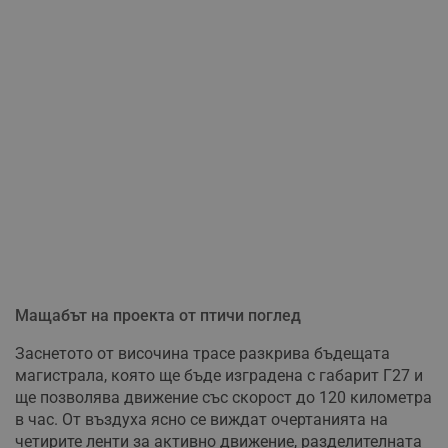
Мащабът на проекта от птичи поглед
Заснетото от височина трасе разкрива бъдещата
магистрала, която ще бъде изградена с габарит Г27 и
ще позволява движение със скорост до 120 километра
в час. От въздуха ясно се виждат очертанията на
четирите ленти за активно движение, разделителната