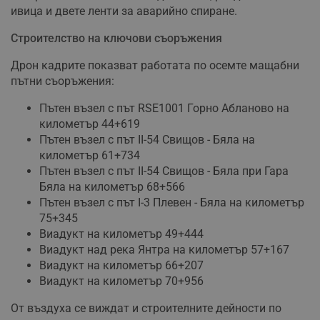
ивица и двете ленти за аварийно спиране.
Строителство на ключови съоръжения
Дрон кадрите показват работата по осемте мащабни
пътни съоръжения:
Пътен възел с път RSE1001 Горно Абланово на
километър 44+619
Пътен възел с път II-54 Свищов - Бяла на
километър 61+734
Пътен възел с път II-54 Свищов - Бяла при Гара
Бяла на километър 68+566
Пътен възел с път I-3 Плевен - Бяла на километър
75+345
Виадукт на километър 49+444
Виадукт над река Янтра на километър 57+167
Виадукт на километър 66+207
Виадукт на километър 70+956
От въздуха се виждат и строителните дейности по