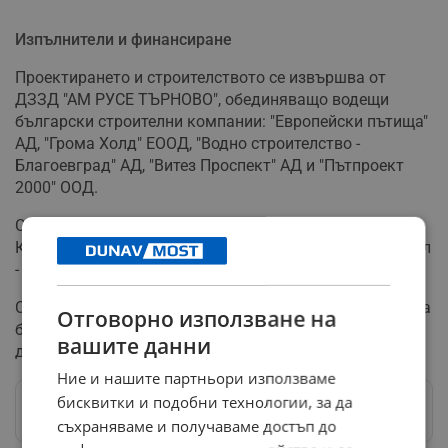
Изпълнители и финансиране
Проектирането и строителството се извършва от
ДЗЗД "АМ РУСЕ ТЪРНОВО", обединяващо водещи
български строителни компании: "Европейски пътища"
АД, "Грома Холд" ЕООД, "Водно строителство -
Благоевград" АД, "Витез Проспект" АД и "Пътпроект
2000" ООД.
Строителният надзор е поверен на ДЗЗД "ЛИДЕР
КОНСУЛТ", включващо "Трафик Холдинг" ЕООД, "Строл
- 1000" АД, "ЕН АР Консулт" ЕООД и "Де Ни Ди" ЕООД.
Стойността на проекта възлиза на 660 425 563.84 лева
Отговорно използване на
без ДДС, а срокът за изпълнение е 1810 календарни
вашите данни
дни.
Ние и нашите партньори използваме
бисквитки и подобни технологии, за да
Следвай ни в Google News
→
съхраняваме и получаваме достъп до