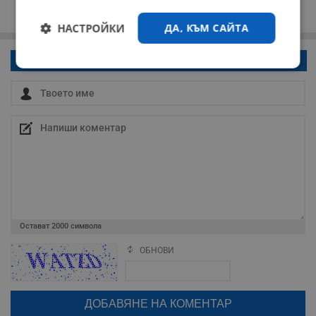
НАСТРОЙКИ
ДА, КЪМ САЙТА
Напиши коментар!
Строго
Ефективност
необходимо
Таргетиране
Функционалност
Некласифицирани
Остават
2000
символа
ОБНОВИ
Поради зачестилите злоупотреби в сайта, за да оставите анонимен
коментар или да гласувате изискваме да се идентифицирате с
google акаунт.
Строго необходимо
Ефективност
Натискайки на бутона "Вход с google" по-долу, коментарът ви ще
бъде публикуван анонимно под псевдонима който сте попълнили
Таргетиране
Функционалност