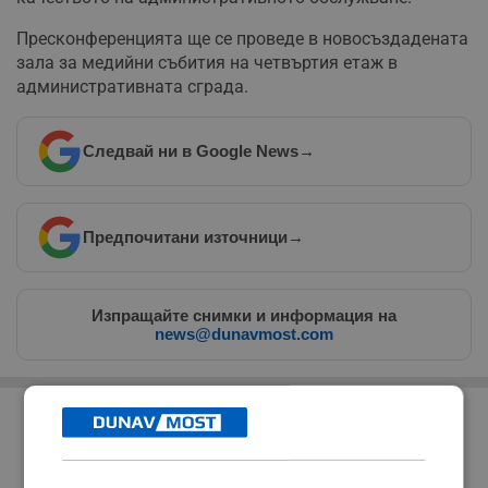
Пресконференцията ще се проведе в новосъздадената
зала за медийни събития на четвъртия етаж в
административната сграда.
Следвай ни в Google News
→
Предпочитани източници
→
Изпращайте снимки и информация на
news@dunavmost.com
РЕКЛАМА