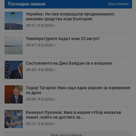
е
Последни новини
Още новини
д
н
Украйна: Не сме изпращали преднамерено
п
никакви средства към България
с
у
09:51 | 9.8.2026 г.
и
ф
н
Температурите падат към 23 август
м
09:47 | 9.8.2026 г.
Т
и
п
у
з
Състоянието на Джо Байдън се е влошило
б
09:35 | 9.8.2026 г.
VISITOR_PRIVACY_METADATA
5 месеца
Т
YouTube
4
с
.youtube.com
седмици
с
Тодор Тагарев: Има още една версия за взривилия
с
се дрон
п
и
09:28 | 9.8.2026 г.
п
т
в
Емануел Луканов: Има в нашия отбор някакъв
с
лимит, който не достига за...
з
с
09:12 | 9.8.2026 г.
п
о
Виж още новини ...
р