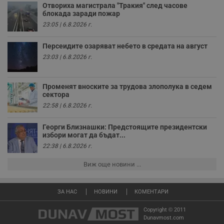
Отвориха магистрала "Тракия" след часове
receive-cookie-deprecation
.hit.gemius.pl
1 година
Т
блокада заради пожар
с
23:05 | 6.8.2026 г.
с
н
н
Персеидите озаряват небето в средата на август
п
б
23:03 | 6.8.2026 г.
п
с
о
с
Променят вноските за трудова злополука в седем
а
сектора
р
у
22:58 | 6.8.2026 г.
з
з
п
Георги Близнашки: Предстоящите президентски
избори могат да бъдат...
ASP.NET_SessionId
Сесия
Т
Microsoft
22:38 | 6.8.2026 г.
с
Corporation
D
www.dunavmost.com
п
Виж още новини ...
и
т
к
п
ЗА НАС
НОВИНИ
КОМЕНТАРИ
и
у
р
Copyright © 2011
к
Dunavmost.com
п