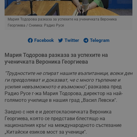
Мария Тодорова разказа за успехите на ученичката Вероника
Георгиева
/ Снимка: Радио Русе
Facebook
Twitter
Telegram
Мария Тодорова разказа за успехите на
ученичката Вероника Георгиева
"Трудностите не спират нашите възпитаници, всеки ден
ги преодоляват и доказват, че с много търпение и
усилия невъзможното е възможно"
, разказва пред
Радио Русе г-жа Мария Тодорова, директор на най-
голямото училище в нашия град „Васил Левски".
Заедно с нея е и десетокласничката Вероника
Георгиева, която се представи блестящо на
националния кръг на международното състезание
„Китайски езиков мост за ученици".