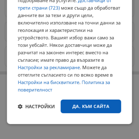
подобряване на услугите.
Доставчици от
Следвай ни в Google News
→
трети страни (723)
може също да обработват
данните ви за тези и други цели,
включително използване на точни данни за
геолокация и характеристики на
Предпочитани източници
→
устройството. Вашият избор важи само за
този уебсайт. Някои доставчици може да
разчитат на законен интерес вместо на
Изпращайте снимки и информация на
news@dunavmost.com
съгласие; имате право да възразите в
Настройки за рекламиране
. Можете да
оттеглите съгласието си по всяко време в
РЕКЛАМА
Настройки на бисквитките
.
Политика за
поверителност
НАСТРОЙКИ
ДА, КЪМ САЙТА
Строго
Ефективност
необходимо