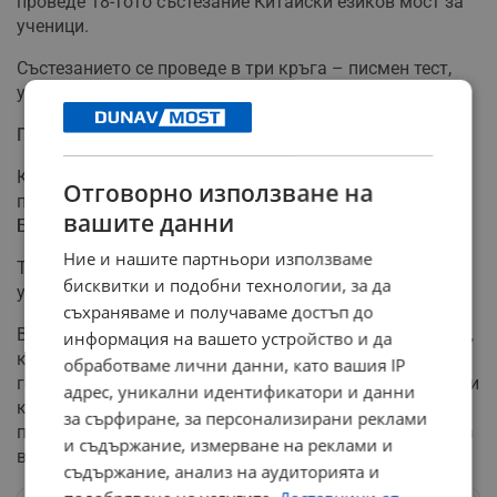
проведе 18-тото състезание Китайски езиков мост за
ученици.
Състезанието се проведе в три кръга – писмен тест,
устна реч и отговори на зaдaдени въпроси и талант.
Представяне на международната сцена
Като победител в националния кръг, Вероника ще
Отговорно използване на
представи не само училището и град Русе, а и
вашите данни
България на финалите в Китай през есента.
Ние и нашите партньори използваме
Това е възможност, която дава на младите хора
бисквитки и подобни технологии, за да
уникален опит и спомени за цял живот.
съхраняваме и получаваме достъп до
В училището вече 17 години се изучава китайски език,
информация на вашето устройство и да
като интересът към него нараства с всяка изминала
обработваме лични данни, като вашия IP
година. Наред с езика, учениците изучават историята и
адрес, уникални идентификатори и данни
културата на Китай, а обучението включва
за сърфиране, за персонализирани реклами
практически дейности като калиграфия, изработка на
и съдържание, измерване на реклами и
възли и традиционна китайска кухня.
съдържание, анализ на аудиторията и