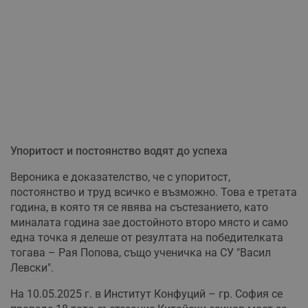
Упоритост и постоянство водят до успеха
Вероника е доказателство, че с упоритост,
постоянство и труд всичко е възможно. Това е третата
година, в която тя се явява на състезанието, като
миналата година зае достойното второ място и само
една точка я делеше от резултата на победителката
тогава – Рая Попова, също ученичка на СУ "Васил
Левски".
На 10.05.2025 г. в Институт Конфуций – гр. София се