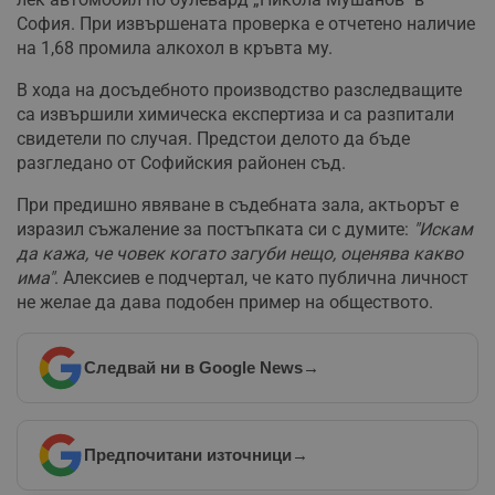
София. При извършената проверка е отчетено наличие
на 1,68 промила алкохол в кръвта му.
В хода на досъдебното производство разследващите
са извършили химическа експертиза и са разпитали
свидетели по случая. Предстои делото да бъде
разгледано от Софийския районен съд.
При предишно явяване в съдебната зала, актьорът е
изразил съжаление за постъпката си с думите:
"Искам
да кажа, че човек когато загуби нещо, оценява какво
има"
. Алексиев е подчертал, че като публична личност
не желае да дава подобен пример на обществото.
Следвай ни в Google News
→
Предпочитани източници
→