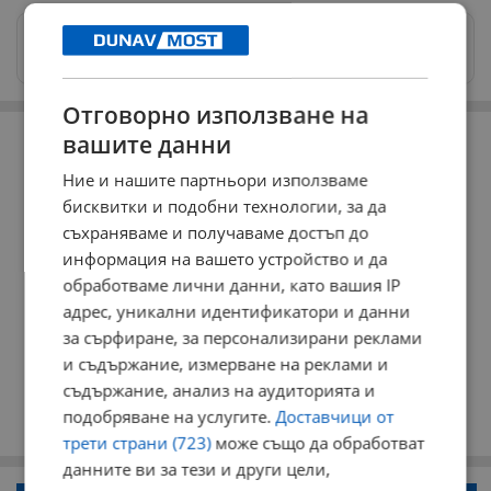
Изпращайте снимки и информация на
news@dunavmost.com
Отговорно използване на
РЕКЛАМА
вашите данни
Ние и нашите партньори използваме
бисквитки и подобни технологии, за да
съхраняваме и получаваме достъп до
информация на вашето устройство и да
обработваме лични данни, като вашия IP
адрес, уникални идентификатори и данни
за сърфиране, за персонализирани реклами
и съдържание, измерване на реклами и
съдържание, анализ на аудиторията и
подобряване на услугите.
Доставчици от
трети страни (723)
може също да обработват
данните ви за тези и други цели,