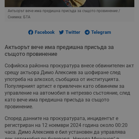
Актьорът вече има предишна присъда за същото провинение
/
Снимка: БТА
Facebook
Twitter
Telegram
Актьорът вече има предишна присъда за
същото провинение
Софийска районна прокуратура внесе обвинителен акт
срещу актьора Димо Алексиев за шофиране след
употреба на алкохол, съобщиха от институцията.
Популярният артист е привлечен като обвиняем за
управление на автомобил в нетрезво състояние, след
като вече има предишна присъда за същото
провинение.
Според данните на прокуратурата, инцидентът е
регистриран на 12 ноември 2024 година около 00:20
часа. Димо Алексиев е бил установен да управлява
лек автомобил по булевард „Никола Мушанов" в