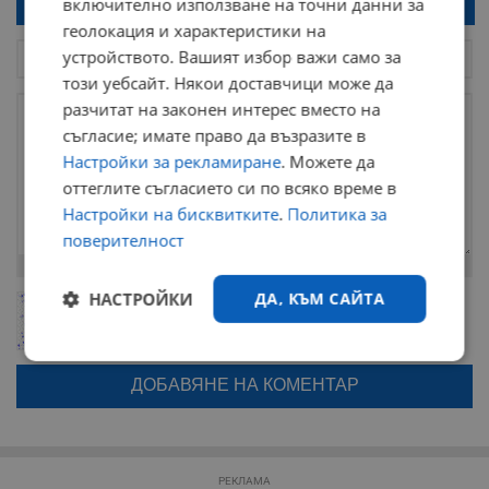
включително използване на точни данни за
Напиши коментар!
геолокация и характеристики на
устройството. Вашият избор важи само за
този уебсайт. Някои доставчици може да
разчитат на законен интерес вместо на
съгласие; имате право да възразите в
Настройки за рекламиране
. Можете да
оттеглите съгласието си по всяко време в
Настройки на бисквитките
.
Политика за
поверителност
Остават
2000
символа
НАСТРОЙКИ
ДА, КЪМ САЙТА
ОБНОВИ
Поради зачестилите злоупотреби в сайта, за да оставите анонимен
коментар или да гласувате изискваме да се идентифицирате с
google акаунт.
Строго
Ефективност
Натискайки на бутона "Вход с google" по-долу, коментарът ви ще
необходимо
бъде публикуван анонимно под псевдонима който сте попълнили
по-горе в полето "Твоето име". Никаква лична информация за вас
няма да бъде съхранявана при нас или показвана на други
потребители.
Таргетиране
Функционалност
РЕКЛАМА