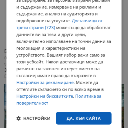
за сърфиране, за персонализирани реклами
Развитие на Транс-европейската транспортна
и съдържание, измерване на реклами и
мрежа (TEN-T) за намаляване на търговските
съдържание, анализ на аудиторията и
бариери и подобряване на мобилността
подобряване на услугите.
Доставчици от
Енергийна свързаност между страните в региона
трети страни (723)
може също да обработват
Инвестиции в енергийна инфраструктура и
възобновяеми източници за намаляване на
данните ви за тези и други цели,
зависимостта от изкопаеми горива
включително използване на точни данни за
геолокация и характеристики на
Берлинският процес, създаден през 2014 година,
устройството. Вашият избор важи само за
продължава да играе важна роля като платформа за
този уебсайт. Някои доставчици може да
засилване на сътрудничеството между държавите от
разчитат на законен интерес вместо на
Западните Балкани, страните домакини на процеса и
съгласие; имате право да възразите в
Европейския съюз.
Настройки за рекламиране
. Можете да
оттеглите съгласието си по всяко време в
Настройки на бисквитките
.
Политика за
поверителност
НАСТРОЙКИ
ДА, КЪМ САЙТА