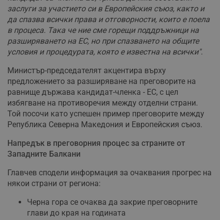
заслуги за участието си в Европейския съюз, както и
да спазва всички права и отговорности, които е поела
в процеса. Така че ние сме горещи поддръжници на
разширяването на ЕС, но при спазването на общите
условия и процедурата, която е известна на всички"
.
Министър-председателят акцентира върху
предложението за разширяване на преговорите на
равнище държава кандидат-членка - ЕС, с цел
избягване на противоречия между отделни страни.
Той посочи като успешен пример преговорите между
Република Северна Македония и Европейския съюз.
Напредък в преговорния процес за страните от
Западните Балкани
Главчев сподели информация за очаквания прогрес на
някои страни от региона:
Черна гора се очаква да закрие преговорните
глави до края на годината