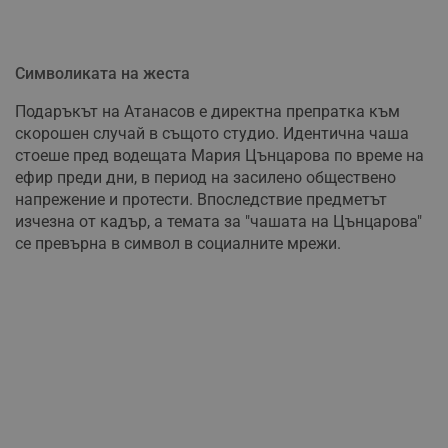
Символиката на жеста
Подаръкът на Атанасов е директна препратка към
скорошен случай в същото студио. Идентична чаша
стоеше пред водещата Мария Цънцарова по време на
ефир преди дни, в период на засилено обществено
напрежение и протести. Впоследствие предметът
изчезна от кадър, а темата за "чашата на Цънцарова"
се превърна в символ в социалните мрежи.