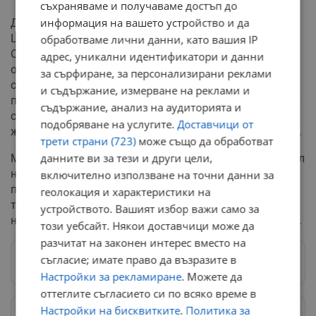
съхраняваме и получаваме достъп до
информация на вашето устройство и да
Днешният ефир на "Тази сутрин" бе поверен на Росен
Цветков, който замества титулярните водещи.
обработваме лични данни, като вашия IP
Отсъствието на Мария Цънцарова идва на фона на
адрес, уникални идентификатори и данни
официално потвърдена информация за промени в
за сърфиране, за персонализирани реклами
сутрешния блок. Въпреки че от телевизията
и съдържание, измерване на реклами и
първоначално отрекоха категорично сваляне от ефир,
съдържание, анализ на аудиторията и
ситуацията предизвика вълна от реакции сред
подобряване на услугите.
Доставчици от
журналистическата гилдия и гражданското общество.
трети страни (723)
може също да обработват
данните ви за тези и други цели,
Мартин Атанасов, който спечели признанието "Будител
на годината" заради активната си гражданска
включително използване на точни данни за
позиция, използва трибуната на националната
геолокация и характеристики на
телевизия, за да отправи ясно послание за
устройството. Вашият избор важи само за
необходимостта от реформи и свобода на изразяване.
този уебсайт. Някои доставчици може да
разчитат на законен интерес вместо на
съгласие; имате право да възразите в
Следвай ни в Google News
→
Настройки за рекламиране
. Можете да
оттеглите съгласието си по всяко време в
Настройки на бисквитките
.
Политика за