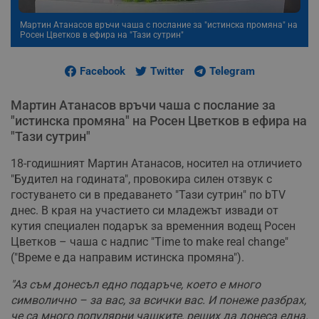
Мартин Атанасов връчи чаша с послание за "истинска промяна" на
Росен Цветков в ефира на "Тази сутрин"
Facebook
Twitter
Telegram
Мартин Атанасов връчи чаша с послание за
"истинска промяна" на Росен Цветков в ефира на
"Тази сутрин"
18-годишният Мартин Атанасов, носител на отличието
"Будител на годината", провокира силен отзвук с
гостуването си в предаването "Тази сутрин" по bTV
днес. В края на участието си младежът извади от
кутия специален подарък за временния водещ Росен
Цветков – чаша с надпис "Time to make real change"
("Време е да направим истинска промяна").
"Аз съм донесъл едно подаръче, което е много
символично – за вас, за всички вас. И понеже разбрах,
че са много популярни чашките, реших да донеса една.