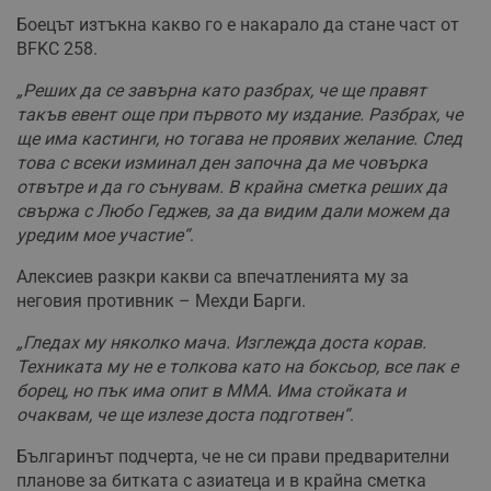
Боецът изтъкна какво го е накарало да стане част от
BFKC 258.
„Реших да се завърна като разбрах, че ще правят
такъв евент още при първото му издание. Разбрах, че
ще има кастинги, но тогава не проявих желание. След
това с всеки изминал ден започна да ме човърка
отвътре и да го сънувам. В крайна сметка реших да
свържа с Любо Геджев, за да видим дали можем да
уредим мое участие“
.
Алексиев разкри какви са впечатленията му за
неговия противник – Мехди Барги.
„Гледах му няколко мача. Изглежда доста корав.
Техниката му не е толкова като на боксьор, все пак е
борец, но пък има опит в ММА. Има стойката и
очаквам, че ще излезе доста подготвен“
.
Българинът подчерта, че не си прави предварителни
планове за битката с азиатеца и в крайна сметка