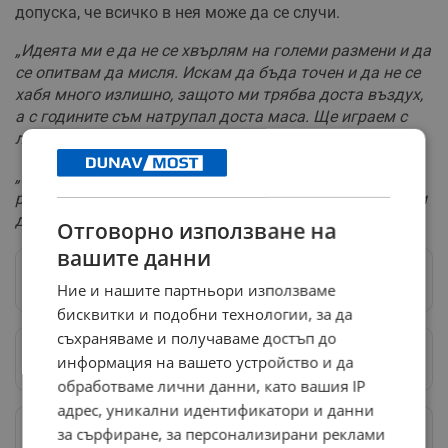
допуска, че всичко в нея може да се случи.
„Идеята ми е да не се хвърлям на големи размени и да
се опитвам да мисля. Искам да бъда точен и да не се
хабя много излишно, защото ми трябва доста въздух,
а с годините съм натрупал доста маса. Ще играем с
леки нокаутиращи удари“
, призна 37-годишният боец.
„Отстрани като го гледам ми е интересно и затова
реших да взема участие, но като цяло нямам амбиции
да се развивам в боя с голи ръце."
Отговорно използване на
вашите данни
Следвай ни в Google News
→
Ние и нашите партньори използваме
бисквитки и подобни технологии, за да
съхраняваме и получаваме достъп до
Предпочитани източници
→
информация на вашето устройство и да
обработваме лични данни, като вашия IP
адрес, уникални идентификатори и данни
Изпращайте снимки и информация на
за сърфиране, за персонализирани реклами
news@dunavmost.com