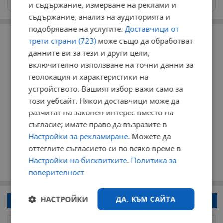
и съдържание, измерване на реклами и
съдържание, анализ на аудиторията и
подобряване на услугите.
Доставчици от
РЕКЛАМА
трети страни (723)
може също да обработват
данните ви за тези и други цели,
включително използване на точни данни за
геолокация и характеристики на
устройството. Вашият избор важи само за
този уебсайт. Някои доставчици може да
разчитат на законен интерес вместо на
съгласие; имате право да възразите в
Настройки за рекламиране
. Можете да
оттеглите съгласието си по всяко време в
Настройки на бисквитките
.
Политика за
поверителност
НАСТРОЙКИ
ДА, КЪМ САЙТА
Напиши коментар!