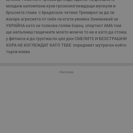
влизане и управление на акаунта. Уебсайтът не може да
се използва правилно без строго необходими
младеж напомпани кухи грозноизглеждащи мускули и 
бисквитки.
бръсната глава  с брадясала четина Тренирал за да си 
Валиден
изкара агресията от себе си егати умника Заминавай за 
Име
Доставчик
/
Домейн
О
до
УКРАЙНА като си толкова голям борец  спортист АМА там 
ще напълниш гащичките моето момче то не е като да стоиш 
__RequestVerificationToken
Сесия
Т
Microsoft
п
Corporation
у фитнеса и да грухтиш по цял ден СМЕЛИТЕ И БЕЗСТРАШНИ 
ф
www.dunavmost.com
з
ХОРА НЕ ИЗГЛЕЖДАТ КАТО ТЕБЕ  поредният мутраген който 
п
търси изява 
и
п
A
т
е
РЕКЛАМА
д
н
п
с
у
и
ф
н
м
Т
и
п
у
з
б