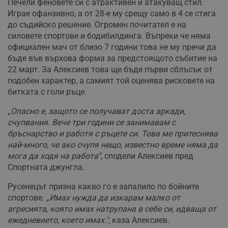
Печели феновете си с атрактивен и атакуващ стил.
Играе офанзивно, а от 28-е му срещу само в 4 се стига
до съдийско решение. Огромен почитател е на
силовете спортове и бодибилдинга. Въпреки че няма
официален мач от близо 7 години това не му пречи да
бъде във върхова форма за предстоящото събитие на
22 март. За Алексиев това ще бъде първи сблъсък от
подобен характер, а самият той оценява рисковете на
битката с голи ръце.
„Опасно е, защото се получават доста аркади,
счупвания. Вече три години се занимавам с
бръснарство и работя с ръцете си. Това ме притеснява
най-много, че ако счупя нещо, известно време няма да
мога да ходя на работа“
, сподели Алексиев пред
Спортната джунгла.
Русенецът призна какво го е запалило по бойните
спортове.
„Имах нужда да изкарам малко от
агресията, която имах натрупана в себе си, идваща от
ежедневието, което имах.",
каза Алексиев.