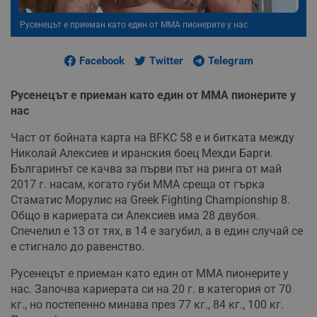
Русенецът е приеман като един от ММА пионерите у нас
Facebook
Twitter
Telegram
Русенецът е приеман като един от ММА пионерите у
нас
Част от бойната карта на BFKC 58 е и битката между
Николай Алексиев и иранския боец Мехди Барги.
Българинът се качва за първи път на ринга от май
2017 г. насам, когато губи ММА среща от гърка
Стаматис Морулис на Greek Fighting Championship 8.
Общо в кариерата си Алексиев има 28 двубоя.
Спечелил е 13 от тях, в 14 е загубил, а в един случай се
е стигнало до равенство.
Русенецът е приеман като един от ММА пионерите у
нас. Започва кариерата си на 20 г. в категория от 70
кг., но постепенно минава през 77 кг., 84 кг., 100 кг.