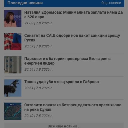
Последни новини
Още новини
п
о
и
Наталия Ефремова: Минималната заплата няма да
т
е 620 евро
21:03 | 7.8.2026 г.
receive-cookie-deprecation
.hit.gemius.pl
1 година
Т
с
с
Сенатът на САЩ одобри нов пакет санкции срещу
н
н
Русия
п
20:57 | 7.8.2026 г.
б
п
с
Парковете с батерии превърнаха България в
о
енергиен лидер
с
а
20:54 | 7.8.2026 г.
р
у
з
Токов удар уби ято щъркели в Габрово
з
п
20:51 | 7.8.2026 г.
ASP.NET_SessionId
Сесия
Т
Microsoft
с
Corporation
D
www.dunavmost.com
Сателити показаха безпрецедентното пресъхване
п
на река Дунав
и
20:40 | 7.8.2026 г.
т
к
п
Виж още новини ...