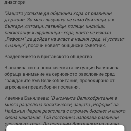
диаспори.
"Защото успяхме да обединим хора от различни
държави. За мен гласуваха не само британци, а и
българи, литовци, латвийци, поляци, индийци,
пакистанци и африканци - хора, които не искаха
„Реформ“ да дойдат на власт в нашия град. И успехът
е налице"
, посочи новият общински съветник.
Разделението в британското общество
В анализа си на политическата ситуация Банялиева
обръща внимание на сериозното разслоение сред
гражданите във Великобритания, провокирано от
агресивни предизборни послания.
Ивелина Банялиева:
"В момента Великобритания е
много разделена политически, защото „Реформ“ на
Найджъл Фараж разполага с огромен бюджет и много
силна кампания. Той постоянно използва различни
слогани от типа „Да поставим британците на първо
място“. Това се повтаря по телевизията, във