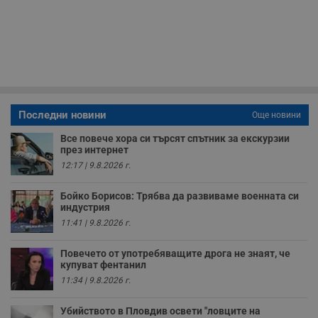
с
з
с
п
о
р
п
н
п
к
ч
п
Последни новини
Още новини
с
б
Все повече хора си търсят спътник за екскурзии
през интернет
__cf_bm
29
Т
Cloudflare Inc.
минути
с
.twitter.com
12:17 | 9.8.2026 г.
59
р
секунди
м
б
Бойко Борисов: Трябва да развиваме военната си
о
индустрия
у
п
11:41 | 9.8.2026 г.
о
и
т
Повечето от употребяващите дрога не знаят, че
купуват фентанил
receive-cookie-deprecation
.hit.gemius.pl
1 година
Т
11:34 | 9.8.2026 г.
с
с
н
Убийството в Пловдив освети "ловците на
н