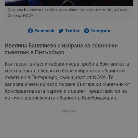
Ивелина Банялиева е избрана за общински съветник в Питърбъро
/
Снимка: NOVA
Facebook
Twitter
Telegram
Ивелина Банялиева е избрана за общински
съветник в Питърбъро
Българката Ивелина Банялиева проби в британската
местна власт, след като беше избрана за общински
съветник в Питърбъро, съобщават от NOVA. Тя
записва името си като първия български съветник от
Консервативната партия и първият представител на
източноевропейската общност в Камбриджшир.
РЕКЛАМА