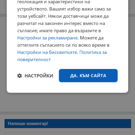
геолокация и характеристики на
news@dunavmost.com
устройството. Вашият избор важи само за
този уебсайт. Някои доставчици може да
РЕКЛАМА
разчитат на законен интерес вместо на
съгласие; имате право да възразите в
Настройки за рекламиране
. Можете да
оттеглите съгласието си по всяко време в
Настройки на бисквитките
.
Политика за
поверителност
НАСТРОЙКИ
ДА, КЪМ САЙТА
Строго
Ефективност
необходимо
Таргетиране
Функционалност
Напиши коментар!