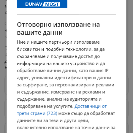
вестниците и в социалните мрежи, което разделя
страшно много гражданите в Англия"
.
Отговорно използване на
Основният фокус в посланията на българката е бил
насочен към сплотяването на различните общности,
вашите данни
които градят живота си на Острова.
Ние и нашите партньори използваме
"Ние живеем тук, отглеждаме децата си тук и няма
бисквитки и подобни технологии, за да
значение какъв е произходът ни. Общият ни интерес е
съхраняваме и получаваме достъп до
добро бъдеще за държавата. Самата аз живея във
информация на вашето устройство и да
Великобритания от 20 години"
, завършва Банялиева.
обработваме лични данни, като вашия IP
адрес, уникални идентификатори и данни
за сърфиране, за персонализирани реклами
Следвай ни в Google News
→
и съдържание, измерване на реклами и
съдържание, анализ на аудиторията и
подобряване на услугите.
Доставчици от
Предпочитани източници
→
трети страни (723)
може също да обработват
данните ви за тези и други цели,
включително използване на точни данни за
Изпращайте снимки и информация на