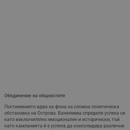
Обединение на общностите
Постижението идва на фона на сложна политическа
обстановка на Острова. Банялиева определя успеха си
като изключително емоционален и исторически, тъй
като кампанията ѝ е успяла да консолидира различни