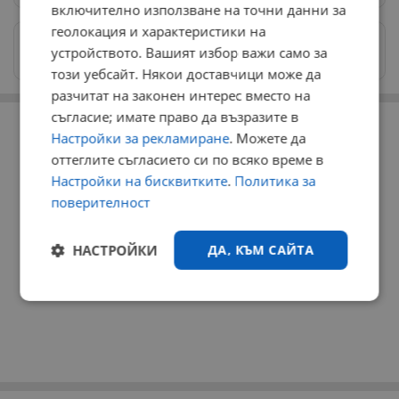
включително използване на точни данни за
геолокация и характеристики на
Изпращайте снимки и информация на
устройството. Вашият избор важи само за
news@dunavmost.com
този уебсайт. Някои доставчици може да
разчитат на законен интерес вместо на
РЕКЛАМА
съгласие; имате право да възразите в
Настройки за рекламиране
. Можете да
оттеглите съгласието си по всяко време в
Настройки на бисквитките
.
Политика за
поверителност
НАСТРОЙКИ
ДА, КЪМ САЙТА
Строго
Ефективност
необходимо
Таргетиране
Функционалност