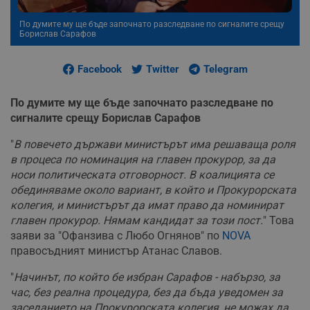
По думите му ще бъде започнато разследване по сигналите срещу
Борислав Сарафов
Facebook
Twitter
Telegram
По думите му ще бъде започнато разследване по
сигналите срещу Борислав Сарафов
"
В повечето държави министърът има решаваща роля
в процеса по номинация на главен прокурор, за да
носи политическата отговорност. В коалицията се
обединяваме около вариант, в който и Прокурорската
колегия, и министърът да имат право да номинират
главен прокурор. Нямам кандидат за този пост.
" Това
заяви за "Офанзива с Любо Огнянов" по
NOVA
правосъдният министър Атанас Славов.
"
Начинът, по който бе избран Сарафов - набързо, за
час, без реална процедура, без да бъда уведомен за
заседанието на Прокурорската колегия, не можах да