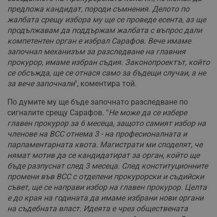
предложа кандидат, породи съмнения. Делото по
жалбата срещу избора му ще се проведе есента, аз ще
продължавам да поддържам жалбата с въпрос дали
компетентен орган е избрал Сарафов. Вече имаме
започнал механизъм за разследване на главния
прокурор, имаме избран съдия. Законопроектът, който
се обсъжда, ще се отнася само за бъдещи случаи, а не
за вече започнали
", коментира той.
По думите му ще бъде започнато разследване по
сигналите срещу Сарафов. "
Не може да се избере
главен прокурор за 6 месеца, защото самият избор на
членове на ВСС отнема 3 - на професионалната и
парламентарната квота. Магистрати ми споделят, че
нямат мотив да се кандидатират за орган, който ще
бъде разпуснат след 3 месеца. След конституционните
промени във ВСС с отделени прокурорски и съдийски
съвет, ще се направи избор на главен прокурор. Целта
е до края на годината да имаме избрани нови органи
на съдебната власт. Идеята е чрез обществената