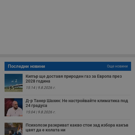
т
в
с
з
с
п
о
р
п
н
п
к
ч
п
с
б
Последни новини
Още новини
__cf_bm
29
Т
Cloudflare Inc.
Кипър ще доставя природен газ за Европа през
минути
с
.twitter.com
2028 година
59
р
секунди
м
15:14 | 9.8.2026 г.
б
о
у
Д-р Танер Шахин: Не настройвайте климатика под
п
24 градуса
о
и
15:04 | 9.8.2026 г.
т
receive-cookie-deprecation
.hit.gemius.pl
1 година
Т
Психолози разкриват какво стои зад избора какъв
с
цвят да е колата ни
с