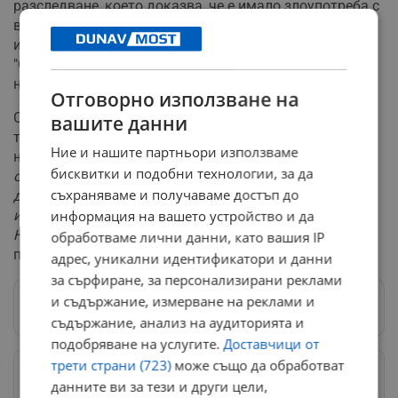
разследване, което доказва, че е имало злоупотреба с
власт от прокурори, като има индикации за
извършени престъпления в рамките на казуса
"Седемте джуджета". Така според него се осветлява
нещо, за което е имало подозрения дълго време.
Отговорно използване на
Според него конституционните промени включват
вашите данни
текст, който казва, че правителство в оставка се
Ние и нашите партньори използваме
назначава за служебно. "
Трябва да има форма на
бисквитки и подобни технологии, за да
отчетност в служебния кабинет. Свръхактивизмът на
съхраняваме и получаваме достъп до
държавния глава и желанието му за конфронтация
информация на вашето устройство и да
излиза извън рамките на конституционния стандарт.
Надявам се напрежението да започне да се тушира
",
обработваме лични данни, като вашия IP
посочи още министърът.
адрес, уникални идентификатори и данни
за сърфиране, за персонализирани реклами
и съдържание, измерване на реклами и
Следвай ни в Google News
→
съдържание, анализ на аудиторията и
подобряване на услугите.
Доставчици от
трети страни (723)
може също да обработват
Предпочитани източници
→
данните ви за тези и други цели,