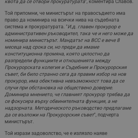
квота да се отвори прокуратурата
", коментира Славов.
Той припомни, че министърът на правосъдието има
право да номинира на всички нива на съдебната
система и прокуратурата. "
И.д. главен прокурор е
административен ръководител, така че и него може да
номинира министърът. Мандатът на ВСС е вече 8
месеца над срока си, но преди да имаме
конституционна промяна, която цялостно да
разпредели функциите и отношенията между
Прокурорската колегия и Съдебния и Прокурорския
съвет, би било странно сега да правим избор на нов
прокурор, има обективна невъзможност това да се
случи при обстановка на обществено доверие.
Доминира мнението, че главният прокурор трябва да
се фокусира върху обвинителната функция, а не
надзорната. Методическото ръководство предлагаме
да се възложи на Прокурорския съвет
", подчерта
министърът.
Той изрази задоволство, че е излязло наяве