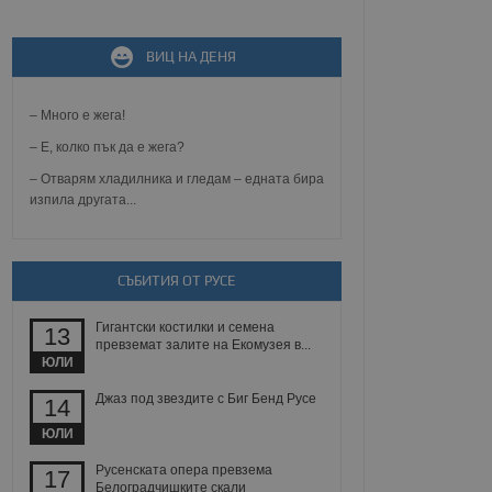
не, зададена от уеб
 ASP.NET MVC
ВИЦ НА ДЕНЯ
спре неразрешеното
т, известно като
тове. Той не съдържа
– Много е жега!
щожава при затваряне
– Е, колко пък да е жега?
ение на съгласието на
– Отварям хладилника и гледам – едната бира
ст за тяхното
а данни за съгласието
изпила другата...
ични политики и
антира, че техните
 сесии.
аничаване между хората
СЪБИТИЯ ОТ РУСЕ
а, за да се правят
хния уебсайт.
Гигантски костилки и семена
13
превземат залите на Екомузея в...
сигнализира на
ЮЛИ
 на бисквитките,
а съответствие и
ндарти и
Джаз под звездите с Биг Бенд Русе
14
ЮЛИ
ck и предоставя
требител използва
Русенската опера превзема
17
йният потребител може
Белоградчишките скали
 уебсайт.