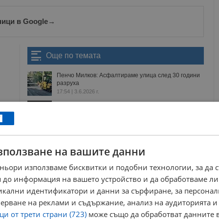
ници в Google
→
Още по темата
Пенчо Милков: Асфалтираме улица след 30 години
разруха
17:54 | 3.6.2026 г.
Асфалтират улици и обновяват Парка на
младежта в Русе
16:36 | 24.7.2026 г.
Ремонтират улица „Орлово гнездо“
11:33 | 28.5.2026 г.
зползване на вашите данни
Асфалтират паркинга пред блок "Голям Богдан"
ньори използваме бисквитки и подобни технологии, за да 
16:59 | 7.5.2026 г.
 до информация на вашето устройство и да обработваме ли
никални идентификатори и данни за сърфиране, за персона
ерване на реклами и съдържание, анализ на аудиторията и
и от трети страни (723)
може също да обработват данните в
сфалтиране
пенчо милков
козница планина