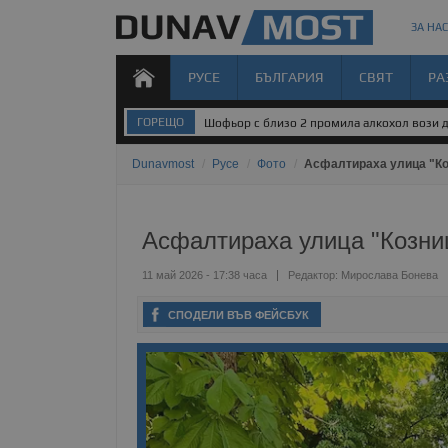
ЗА НАС
РУСЕ
БЪЛГАРИЯ
СВЯТ
РА
ГОРЕЩО
Шофьор с близо 2 промила алкохол вози д
Dunavmost
/
Русе
/
Фото
/
Асфалтираха улица "Ко
Асфалтираха улица "Козни
11 май 2026 - 17:38 часа
Редактор:
Мирослава Бонева
СПОДЕЛИ ВЪВ ФЕЙСБУК