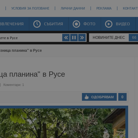
УСЛОВИЯ ЗА ПОЛЗВАНЕ
ЛИЧНИ ДАННИ
РЕКЛАМА
КОНТАКТ
ЗВЛЕЧЕНИЯ
СЪБИТИЯ
ФОТО
ВИДЕО
НОВИНИТЕ ДНЕС
66
ете в Русе
зница планина" в Русе
ца планина" в Русе
Коментари: 1
0
ОДОБРЯВАМ