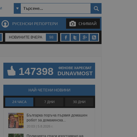
И
РУСЕНСКИ РЕПОРТЕРИ
СНИМАЙ
НОВИНИТЕ ВЧЕРА
98
147398
ФЕНОВЕ ХАРЕСВАТ
DUNAVMOST
НАЙ-ЧЕТЕНИ НОВИНИ
24 ЧАСА
7 ДНИ
30 ДНИ
Българка поръча първия домашен
робот за домакинска...
20:03 | 5.8.2026 г.
Полицията спаси изоставено на