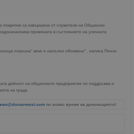
о покритие са извършени от служители на Общинско
радоначалника промяната в състоянието на уличната
озница планина“ вече е напълно обновена"
, написа Пенчо
рната дейност на общинското предприятие по поддръжка и
ията на града.
ews@dunavmost.com
по всяко време на денонощието!