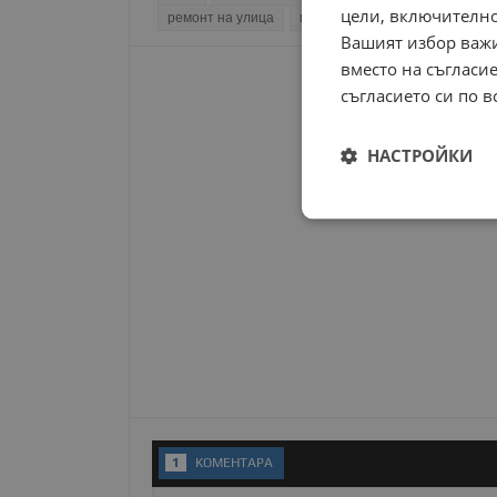
цели, включително
ремонт на улица
инфраструктура русе
новин
Вашият избор важи
вместо на съгласие
съгласието си по в
НАСТРОЙКИ
Строго
необходимо
Строго н
Строго необходимите б
на акаунта. Уебсайтът 
1
KОМЕНТАРA