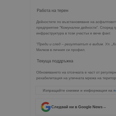
Работа на терен
Дейностите по възстановяване на асфалтовот
предприятие "Комунални дейности". Според г
инфраструктура в този участък е вече факт.
"Преди и след – резултатът е видим. Ул. „К
Милков в личния си профил.
Текуща поддръжка
Обновяването на отсечката е част от регуля
рехабилитация на уличната мрежа на територ
Изпращайте снимки и информация на
n
Следвай ни в Google News
→