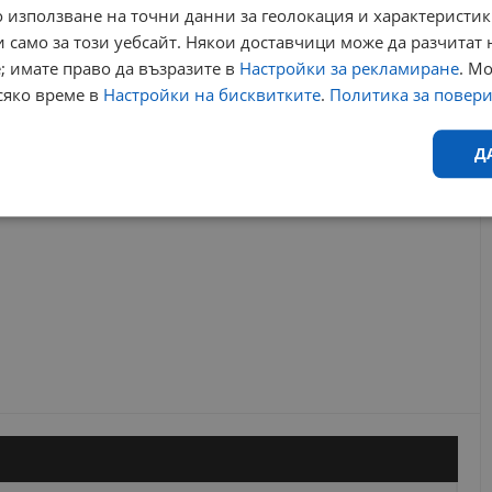
 използване на точни данни за геолокация и характеристик
и русе
улици русе
 само за този уебсайт. Някои доставчици може да разчитат 
; имате право да възразите в
Настройки за рекламиране
. М
РЕКЛАМА
сяко време в
Настройки на бисквитките
.
Политика за повер
Д
Ефективност
Таргетиране
Функционалност
Н
еобходимо
Ефективност
Таргетиране
Функционалност
Неклас
исквитки позволяват основната функционалност на уебсайта, като потребителско
не може да се използва правилно без строго необходими бисквитки.
Валиден