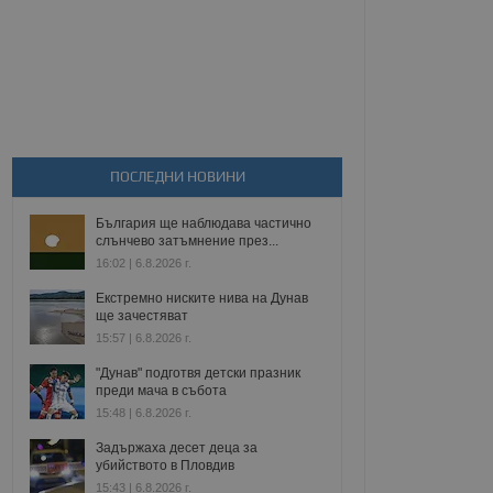
ПОСЛЕДНИ НОВИНИ
България ще наблюдава частично
слънчево затъмнение през...
16:02 | 6.8.2026 г.
Екстремно ниските нива на Дунав
ще зачестяват
15:57 | 6.8.2026 г.
"Дунав" подготвя детски празник
преди мача в събота
15:48 | 6.8.2026 г.
Задържаха десет деца за
убийството в Пловдив
15:43 | 6.8.2026 г.