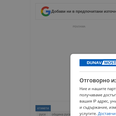
Добави ни в предпочитани източ
РЕКЛАМА
Отговорно и
Ние и нашите парт
получаваме достъп
вашия IP адрес, у
и съдържание, изм
етикети
услугите.
Доставчиц
русе
община русе
комунални дейности
а