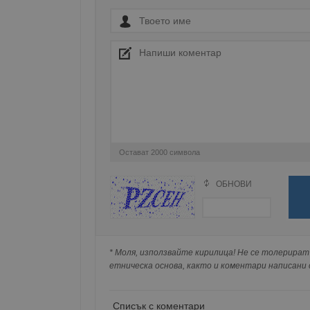
Име
__RequestVerificationT
VISITOR_PRIVACY_MET
Остават
2000
символа
__cf_bm
ОБНОВИ
Поради зачестилите злоупотреби в сайта, 
изискваме да се идентифицирате с Google 
receive-cookie-depreca
Натискайки на Google бутона коментарът 
попълнили по-горе в полето "Твоето име".
* Моля, използвайте кирилица! Не се толерират 
съхранявана при нас или показвана на дру
етническа основа, както и коментари написани с
ASP.NET_SessionId
Списък с коментари