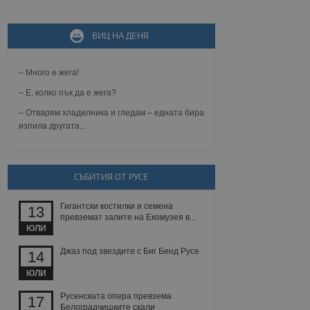
ВИЦ НА ДЕНЯ
не, зададена от уеб
 ASP.NET MVC
спре неразрешеното
т, известно като
– Много е жега!
тове. Той не съдържа
щожава при затваряне
– Е, колко пък да е жега?
– Отварям хладилника и гледам – едната бира
ение на съгласието на
изпила другата...
ст за тяхното
а данни за съгласието
ични политики и
антира, че техните
 сесии.
СЪБИТИЯ ОТ РУСЕ
аничаване между хората
а, за да се правят
Гигантски костилки и семена
хния уебсайт.
13
превземат залите на Екомузея в...
ЮЛИ
сигнализира на
 на бисквитките,
Джаз под звездите с Биг Бенд Русе
14
а съответствие и
ндарти и
ЮЛИ
ck и предоставя
Русенската опера превзема
17
требител използва
Белоградчишките скали