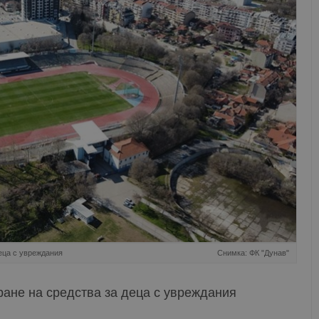
еца с увреждания
Снимка: ФК "Дунав"
ране на средства за деца с увреждания