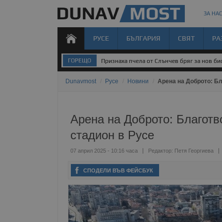
ЗА НАС
РУСЕ
БЪЛГАРИЯ
СВЯТ
РА
ГОРЕЩО
Признаха пчела от Слънчев бряг за нов б
Dunavmost
/
Русе
/
Новини
/
Арена на Доброто: Бл
Арена на Доброто: Благотв
стадион в Русе
07 април 2025 - 10:16 часа
Редактор:
Петя Георгиева
СПОДЕЛИ ВЪВ ФЕЙСБУК