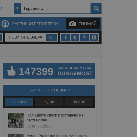
И
РУСЕНСКИ РЕПОРТЕРИ
СНИМАЙ
НОВИНИТЕ ВЧЕРА
98
147399
ФЕНОВЕ ХАРЕСВАТ
DUNAVMOST
НАЙ-ЧЕТЕНИ НОВИНИ
24 ЧАСА
7 ДНИ
30 ДНИ
Полицията спаси изоставено на
пътя момче
09:36 | 6.8.2026 г.
Румен Радев ще посети терена за