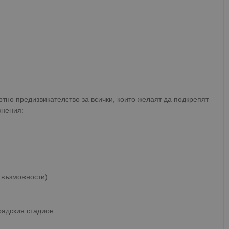
тно предизвикателство за всички, които желаят да подкрепят
жнения:
 възможности)
радския стадион