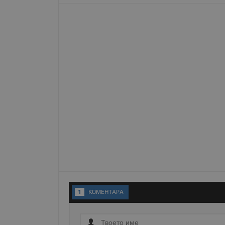
Име
__RequestVerificationT
VISITOR_PRIVACY_MET
__cf_bm
receive-cookie-depreca
1
KОМЕНТАРA
ASP.NET_SessionId