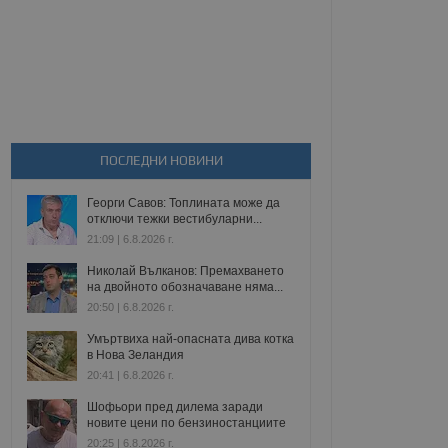
ПОСЛЕДНИ НОВИНИ
Георги Савов: Топлината може да
отключи тежки вестибуларни...
21:09 | 6.8.2026 г.
Николай Вълканов: Премахването
на двойното обозначаване няма...
20:50 | 6.8.2026 г.
Умъртвиха най-опасната дива котка
в Нова Зеландия
20:41 | 6.8.2026 г.
Шофьори пред дилема заради
новите цени по бензиностанциите
20:25 | 6.8.2026 г.