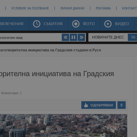
УСЛОВИЯ ЗА ПОЛЗВАНЕ
ЛИЧНИ ДАННИ
РЕКЛАМА
КОНТАКТ
ЗВЛЕЧЕНИЯ
СЪБИТИЯ
ФОТО
ВИДЕО
НОВИНИТЕ ДНЕС
96
иологичен вид
аготворителна инициатива на Градския стадион в Русе
орителна инициатива на Градския
Коментари: 1
0
ОДОБРЯВАМ