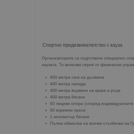
Спортно предизвикателство с кауза
Организаторите са подготвили специално спор
каузата. То включва серия от физически упра
400 метра скок на дължина
400 метра напади
400 метра вървене на крака и ръце
400 метра бягане
50 лицеви опори (според индивидуалните
50 коремни преси
1 километър бягане
Пълна обиколка на всички стълбички на Г