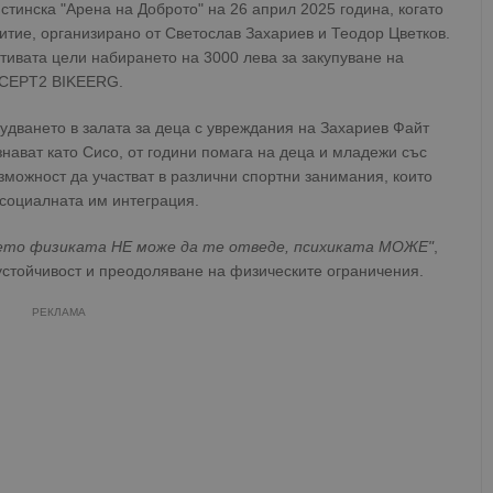
стинска "Арена на Доброто" на 26 април 2025 година, когато
тие, организирано от Светослав Захариев и Теодор Цветков.
ивата цели набирането на 3000 лева за закупуване на
CEPT2 BIKEERG.
удването в залата за деца с увреждания на Захариев Файт
знават като Сисо, от години помага на деца и младежи със
зможност да участват в различни спортни занимания, които
а социалната им интеграция.
дето физиката НЕ може да те отведе, психиката МОЖЕ"
,
устойчивост и преодоляване на физическите ограничения.
РЕКЛАМА