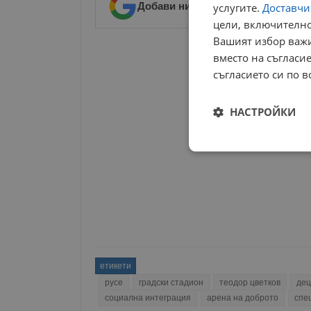
Добави ни в предпочитани източ
услугите.
Доставчиц
цели, включително
Вашият избор важи
РЕКЛАМА
вместо на съгласие
съгласието си по в
НАСТРОЙКИ
Строго
необходимо
Строго н
етикети
русе
градски стадион
теодор цветков
дец
Строго необходимите б
социална интеграция
арена на доброто
спе
на акаунта. Уебсайтът 