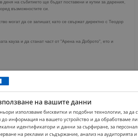
 в деня на събитието ще бъдат поставени и кутии за дарения,
поред възможностите си.
тво могат да се запишат, като се свържат директно с Теодор
ата кауза и да станат част от "Арена на Доброто", ето и
 Tsvetkov
ews@dunavmost.com
по всяко време на денонощието!
зползване на вашите данни
ньори използваме бисквитки и подобни технологии, за да 
 до информация на вашето устройство и да обработваме ли
никални идентификатори и данни за сърфиране, за персона
ерване на реклами и съдържание, анализ на аудиторията и