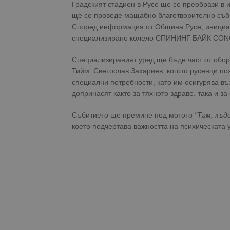
Градският стадион в Русе ще се преобрази в и
ще се проведе мащабно благотворително съби
Според информация от Община Русе, инициат
специализирано колело СПИНИНГ БАЙК CON
Специализираният уред ще бъде част от обор
Тийм. Светослав Захариев, когото русенци по
специални потребности, като им осигурява въ
допринасят както за тяхното здраве, така и з
Събитието ще премине под мотото
"Там, къ
което подчертава важността на психическата 