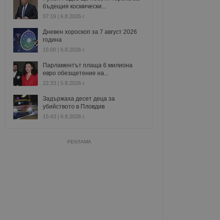
бъдещия космически...
07:19 | 6.8.2026 г.
Дневен хороскоп за 7 август 2026
година
15:00 | 6.8.2026 г.
Парламентът плаща 6 милиона
евро обезщетение на...
22:33 | 5.8.2026 г.
Задържаха десет деца за
убийството в Пловдив
15:43 | 6.8.2026 г.
РЕКЛАМА