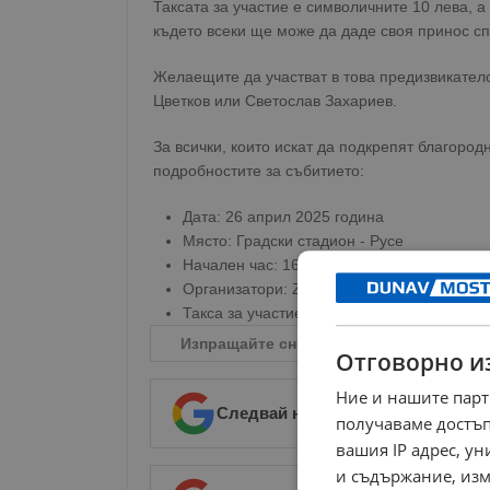
Таксата за участие е символичните 10 лева, а
където всеки ще може да даде своя принос с
Желаещите да участват в това предизвикателс
Цветков или Светослав Захариев.
За всички, които искат да подкрепят благородн
подробностите за събитието:
Дата: 26 април 2025 година
Място: Градски стадион - Русе
Начален час: 16:00 часа
Организатори: Zahariev Fight Team & Team
Такса за участие: 10 лева
Изпращайте снимки и информация на
n
Отговорно и
Ние и нашите парт
Следвай ни в Google News
→
получаваме достъп
вашия IP адрес, у
и съдържание, изм