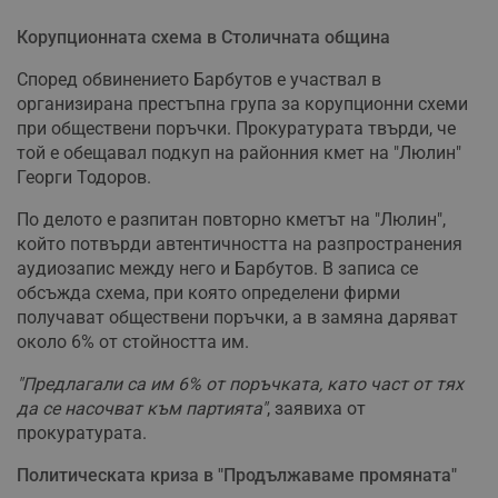
Корупционната схема в Столичната община
Според обвинението Барбутов е участвал в
организирана престъпна група за корупционни схеми
при обществени поръчки. Прокуратурата твърди, че
той е обещавал подкуп на районния кмет на "Люлин"
Георги Тодоров.
По делото е разпитан повторно кметът на "Люлин",
който потвърди автентичността на разпространения
аудиозапис между него и Барбутов. В записа се
обсъжда схема, при която определени фирми
получават обществени поръчки, а в замяна даряват
около 6% от стойността им.
"Предлагали са им 6% от поръчката, като част от тях
да се насочват към партията"
, заявиха от
прокуратурата.
Политическата криза в "Продължаваме промяната"