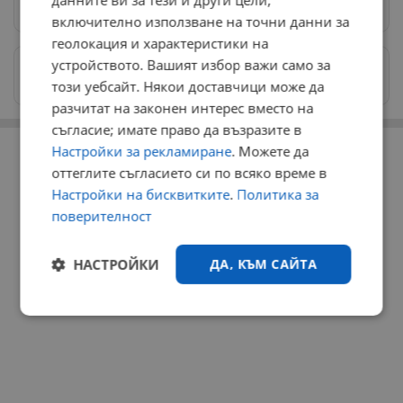
данните ви за тези и други цели,
Предпочитани източници
→
включително използване на точни данни за
геолокация и характеристики на
устройството. Вашият избор важи само за
Изпращайте снимки и информация на
news@dunavmost.com
този уебсайт. Някои доставчици може да
разчитат на законен интерес вместо на
съгласие; имате право да възразите в
РЕКЛАМА
Настройки за рекламиране
. Можете да
оттеглите съгласието си по всяко време в
Настройки на бисквитките
.
Политика за
поверителност
НАСТРОЙКИ
ДА, КЪМ САЙТА
Строго
Ефективност
необходимо