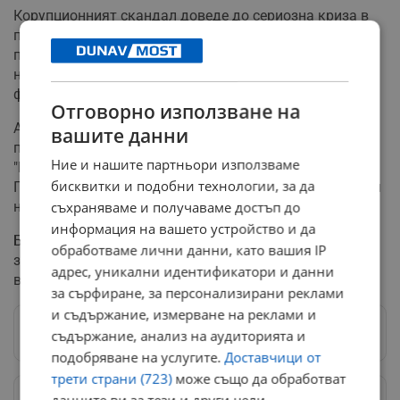
Корупционният скандал доведе до сериозна криза в
партията "Продължаваме промяната". Кирил Петков
подаде оставка като съпредседател и депутат, а
няколко кметове и общински съветници напуснаха
формацията.
Отговорно използване на
Антикорупционната комисия започна работа след
вашите данни
пресконференцията на кметовете на "Люлин" и
Ние и нашите партньори използваме
"Младост", както и на двама общински съветници от
бисквитки и подобни технологии, за да
ПП, които обявиха напускането си от партията поради
натиск за манипулирани обществени поръчки.
съхраняваме и получаваме достъп до
информация на вашето устройство и да
Барбутов беше освободен от длъжността си
обработваме лични данни, като вашия IP
заместник-кмет на София от кмета Васил Терзиев
адрес, уникални идентификатори и данни
веднага след началото на разследването.
за сърфиране, за персонализирани реклами
и съдържание, измерване на реклами и
Следвай ни в Google News
→
съдържание, анализ на аудиторията и
подобряване на услугите.
Доставчици от
трети страни (723)
може също да обработват