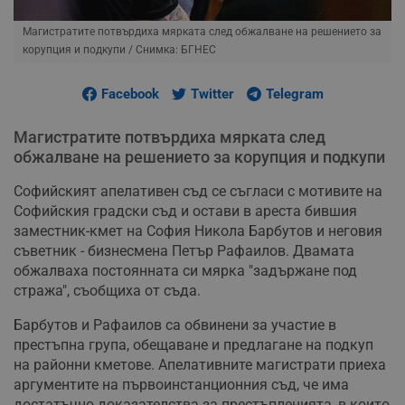
Магистратите потвърдиха мярката след обжалване на решението за
корупция и подкупи
/ Снимка: БГНЕС
Facebook
Twitter
Telegram
Магистратите потвърдиха мярката след
обжалване на решението за корупция и подкупи
Софийският апелативен съд се съгласи с мотивите на
Софийския градски съд и остави в ареста бившия
заместник-кмет на София Никола Барбутов и неговия
съветник - бизнесмена Петър Рафаилов. Двамата
обжалваха постоянната си мярка "задържане под
стража", съобщиха от съда.
Барбутов и Рафаилов са обвинени за участие в
престъпна група, обещаване и предлагане на подкуп
на районни кметове. Апелативните магистрати приеха
аргументите на първоинстанционния съд, че има
достатъчно доказателства за престъпленията, в които