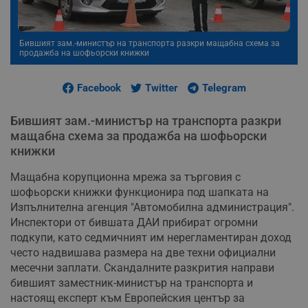
Бившият зам.-министър на транспорта разкри мащабна схема за
продажба на шофьорски книжки
Facebook
Twitter
Telegram
Бившият зам.-министър на транспорта разкри
мащабна схема за продажба на шофьорски
книжки
Мащабна корупционна мрежа за търговия с
шофьорски книжки функционира под шапката на
Изпълнителна агенция "Автомобилна администрация".
Инспектори от бившата ДАИ прибират огромни
подкупи, като седмичният им нерегламентиран доход
често надвишава размера на две техни официални
месечни заплати. Скандалните разкрития направи
бившият заместник-министър на транспорта и
настоящ експерт към Европейския център за