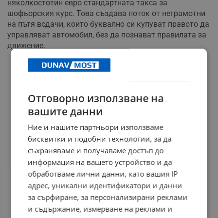
няколкостотин евро стандартната такса за
шофьорския курс. Това създава поток от неграмотни
на пътя водачи, които буквално си купуват правото да
управляват автомобил, без да познават правилата за
движение.
РЕКЛАМА
Отговорно използване на
вашите данни
Ние и нашите партньори използваме
бисквитки и подобни технологии, за да
съхраняваме и получаваме достъп до
информация на вашето устройство и да
обработваме лични данни, като вашия IP
адрес, уникални идентификатори и данни
за сърфиране, за персонализирани реклами
и съдържание, измерване на реклами и