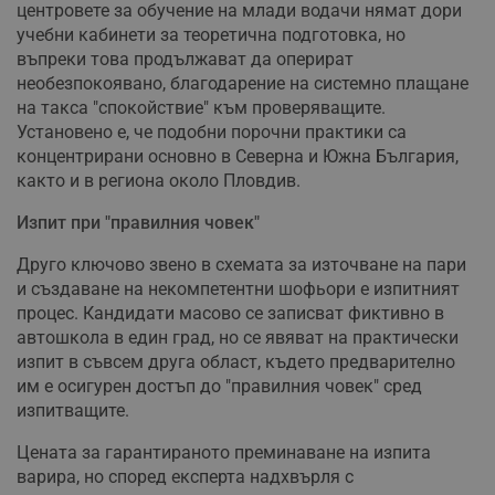
центровете за обучение на млади водачи нямат дори
учебни кабинети за теоретична подготовка, но
въпреки това продължават да оперират
необезпокоявано, благодарение на системно плащане
на такса "спокойствие" към проверяващите.
Установено е, че подобни порочни практики са
концентрирани основно в Северна и Южна България,
както и в региона около Пловдив.
Изпит при "правилния човек"
Друго ключово звено в схемата за източване на пари
и създаване на некомпетентни шофьори е изпитният
процес. Кандидати масово се записват фиктивно в
автошкола в един град, но се явяват на практически
изпит в съвсем друга област, където предварително
им е осигурен достъп до "правилния човек" сред
изпитващите.
Цената за гарантираното преминаване на изпита
варира, но според експерта надхвърля с