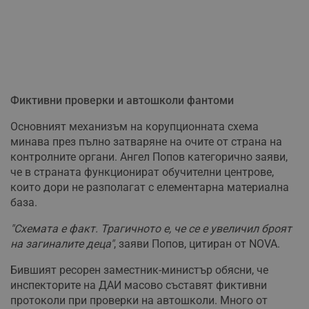
Фиктивни проверки и автошколи фантоми
Основният механизъм на корупционната схема
минава през пълно затваряне на очите от страна на
контролните органи. Ангел Попов категорично заяви,
че в страната функционират обучителни центрове,
които дори не разполагат с елементарна материална
база.
"Схемата е факт. Трагичното е, че се е увеличил броят
на загиналите деца"
, заяви Попов, цитиран от NOVA.
Бившият ресорен заместник-министър обясни, че
инспекторите на ДАИ масово съставят фиктивни
протоколи при проверки на автошколи. Много от