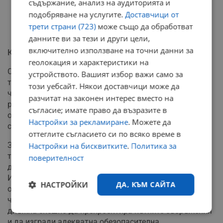
съдържание, анализ на аудиторията и
подобряване на услугите.
Доставчици от
трети страни (723)
може също да обработват
данните ви за тези и други цели,
включително използване на точни данни за
Кървавата цена на корупцията
геолокация и характеристики на
Според специалистите от Европейския център за
устройството. Вашият избор важи само за
транспортни политики, разпънатият корупционен
този уебсайт. Някои доставчици може да
чадър има пряко и кърваво измерение. Липсата на
разчитат на законен интерес вместо на
реално обучение и фиктивните изпити са сред
съгласие; имате право да възразите в
основните причини за тежкия пътен травматизъм в
Настройки за рекламиране
. Можете да
страната.
оттеглите съгласието си по всяко време в
За да се спре войната по пътищата, институциите
Настройки на бисквитките
.
Политика за
трябва да наложат драконовски контрол върху
поверителност
дейността на автошколите и да изчистят редиците на
Изпълнителна агенция "Автомобилна администрация"
НАСТРОЙКИ
ДА, КЪМ САЙТА
от компрометирани служители. Ангел Попов заключи,
че освен справянето с корупцията, държавата е
длъжна спешно да препроектира пътните съоръжения
Строго
Ефективност
и да изгради адекватна обезопасителна
необходимо