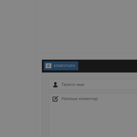
Име
__RequestVerificationT
VISITOR_PRIVACY_MET
0
KОМЕНТАРA
__cf_bm
receive-cookie-depreca
ASP.NET_SessionId