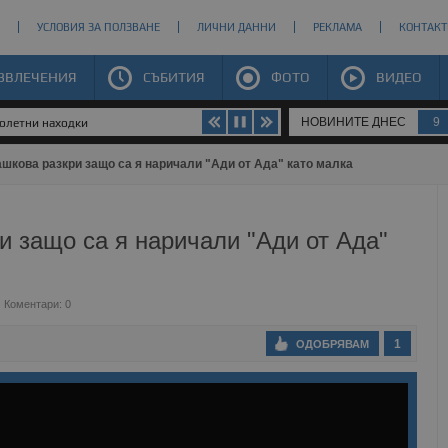
УСЛОВИЯ ЗА ПОЛЗВАНЕ
ЛИЧНИ ДАННИ
РЕКЛАМА
КОНТАКТ
ЗВЛЕЧЕНИЯ
СЪБИТИЯ
ФОТО
ВИДЕО
НОВИНИТЕ ДНЕС
9
рофа край Николово
шкова разкри защо са я наричали "Ади от Ада" като малка
 защо са я наричали "Ади от Ада"
Коментари: 0
1
ОДОБРЯВАМ