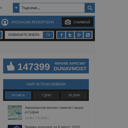
И
РУСЕНСКИ РЕПОРТЕРИ
СНИМАЙ
НОВИНИТЕ ВЧЕРА
78
147399
ФЕНОВЕ ХАРЕСВАТ
DUNAVMOST
НАЙ-ЧЕТЕНИ НОВИНИ
24 ЧАСА
7 ДНИ
30 ДНИ
Американски военен самолет кацна
в София
15:09 | 7.8.2026 г.
Дневен хороскоп за 8 август 2026