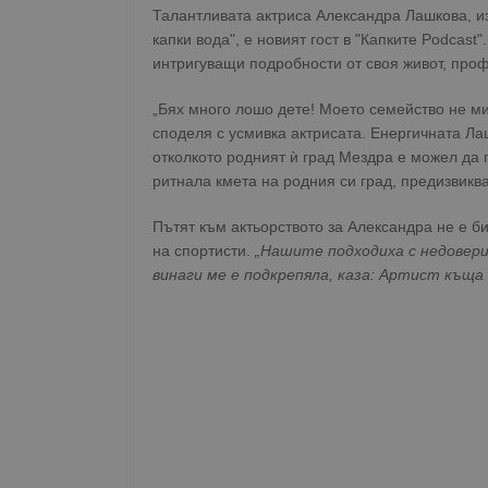
Талантливата актриса Александра Лашкова, из
капки вода", е новият гост в "Капките Podcast
интригуващи подробности от своя живот, проф
„Бях много лошо дете! Моето семейство не ми
споделя с усмивка актрисата. Енергичната Ла
отколкото родният ѝ град Мездра е можел да 
ритнала кмета на родния си град, предизвикв
Пътят към актьорството за Александра не е би
на спортисти.
„Нашите подходиха с недовери
винаги ме е подкрепяла, каза: Артист къща 