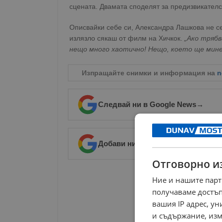
сцената. Двамата споделят за предизвикателс
Описвайки себе си, Александра Лашкова не се
излязло сякаш от филм на Хичкок.
„Ако трябв
нещо много хаотично! Нещо, което ще мине
Изпращайте снимки и информация на
n
Следвай ни в Google News
→
Добави ни в предпочитани източ
Отговорно и
РЕКЛАМА
Ние и нашите парт
получаваме достъп
вашия IP адрес, у
и съдържание, изм