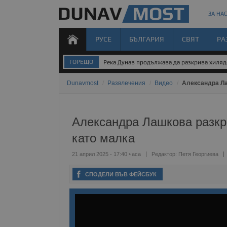
ЗА НАС
РУСЕ
БЪЛГАРИЯ
СВЯТ
РА
ГОРЕЩО
Трима души пострадаха при тежка катаст
Dunavmost
/
Развлечения
/
Видео
/
Александра Ла
Александра Лашкова разкри
като малка
21 април 2025 - 17:40 часа
Редактор:
Петя Георгиева
СПОДЕЛИ ВЪВ ФЕЙСБУК