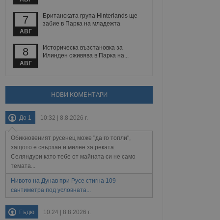
йният потребител може
 уебсайт.
Британската група Hinterlands ще
7
забие в Парка на младежта
АВГ
Описание
Историческа възстановка за
8
Илинден оживява в Парка на...
АВГ
ребителски
елското поведение и
раници на сайта. Тя
яване на сайта. Тя
не на прегледи на
формация, която е
взаимодействат с
нкционалност в целия
прекарано на
НОВИ КОМЕНТАРИ
редпочитанията на
 сайтове; тя може
остта на социалните
тора на сайта.
използва новата или
До 1
10:32 | 8.8.2026 г.
елски взаимодействия
нето и потребителския
Обикновеният русенец може "да го топли",
защото е свързан и милее за реката.
рез събиране на данни
Селяндури като тебе от майната си не само
 помага за
темата...
отребителите се
тапите на тестване.
Нивото на Дунав при Русе стигна 109
тистически данни,
сантиметра под условната...
 броя на посещенията,
 са били заредени.
елския опит.
Гъдю
10:24 | 8.8.2026 г.