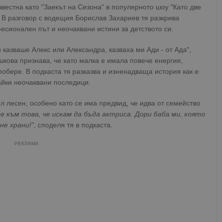
вестна като "Заекът на Сезона" в популярното шоу "Като две
". В разговор с водещия Борислав Захариев тя разкрива
есионален път и неочаквани истини за детството си.
 казваше Алекс или Александра, казваха ми Ади - от Ада",
шкова признава, че като малка е имала повече енергия,
побере. В подкаста тя разказва и изненадваща история как е
айки неочаквани последици.
л лесен, особено като се има предвид, че идва от семейство
е към това, че искам да бъда актриса. Дори баба ми, която
не храни!"
, споделя тя в подкаста.
РЕКЛАМА