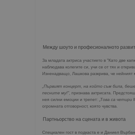
Между шоуто и професионалното разви
За младата актриса участието в "Като две кап
наблюдава колегите си, учи се от тях и откри
Изненадващо, Лашкова разкрива, че нейният 
„Първият концерт, на който съм била, беше
песните му!"
, признава актрисата. Предстоя
нея силни емоции и трепет:
„Това са четири 
огромната отговорност, която чувства.
Партньорство на сцената и в живота
Специален гост в подкаста е и Даниел Върбано