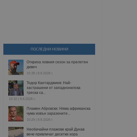
ПОСЛЕДНИ НОВИНИ
Откриха ловния сезон за прелетен
дивеч
10:38 | 8.8.2026 г.
Тодор Кантарджиев: Най-
застрашени от западнонилска
треска са...
10:32 | 8.8.2026 г.
Пламен Абровски: Няма африканска
чума извън заразените...
10:29 | 8.8.2026 г.
Необичайни плажове край Дунав
вече привличат десетки хора