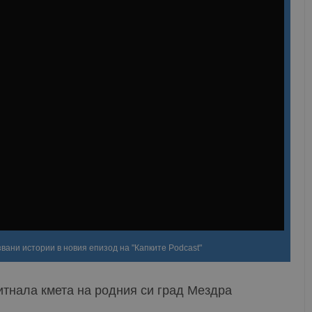
звани истории в новия епизод на "Капките Podcast"
ритнала кмета на родния си град Мездра