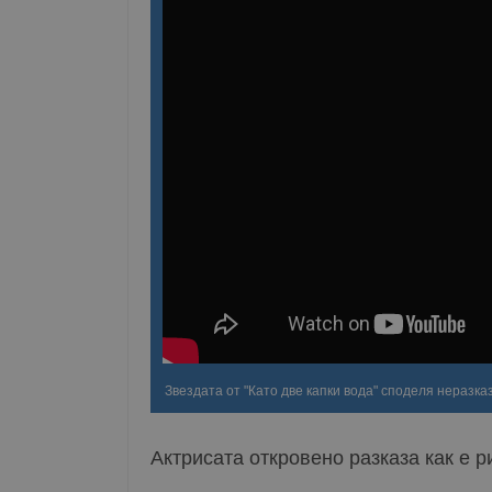
Звездата от "Като две капки вода" споделя неразка
Актрисата откровено разказа как е 