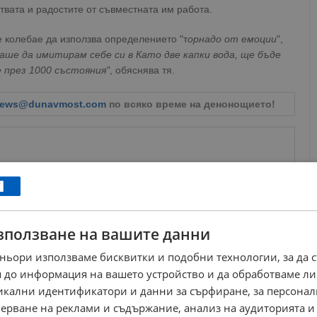
твата и радостите от съвместната им работа.
 колебае да използва определението "т
орнадо от емоции
",
аше да имитирам себе си в Като две капки вода, ще бъде
 през 1000 състояния"
, обяснява тя.
ews@dunavmost.com
по всяко време на денонощието!
ници в Google
→
зползване на вашите данни
Още по темата
ньори използваме бисквитки и подобни технологии, за да 
 до информация на вашето устройство и да обработваме ли
Дивна взриви публиката на "Като две капки вода" в
никални идентификатори и данни за сърфиране, за персона
навечерието на...
ерване на реклами и съдържание, анализ на аудиторията и
19:42 | 19.5.2025 г.