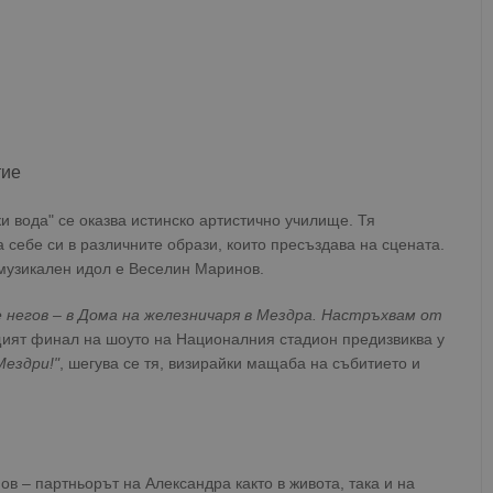
тие
ки вода" се оказва истинско артистично училище. Тя
ва себе си в различните образи, които пресъздава на сцената.
музикален идол е Веселин Маринов.
 негов – в Дома на железничаря в Мездра. Настръхвам от
щият финал на шоуто на Националния стадион предизвиква у
Мездри!"
, шегува се тя, визирайки мащаба на събитието и
в – партньорът на Александра както в живота, така и на