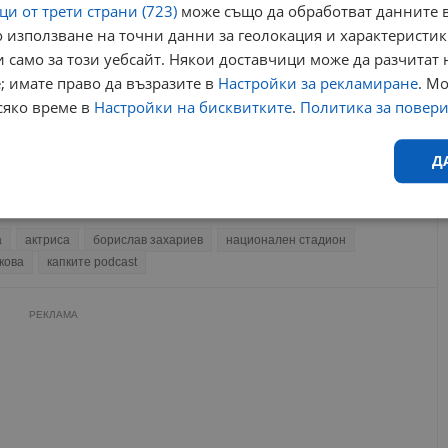
и от трети страни (723)
може също да обработват данните в
Вениамин е големият победител в "Като две капки
вода"
 използване на точни данни за геолокация и характеристик
07:35 | 19.5.2025 г.
 само за този уебсайт. Някои доставчици може да разчитат 
Зад кулисите на грандиозния финал на „Като две
; имате право да възразите в
Настройки за рекламиране
. М
капки вода“
сяко време в
Настройки на бисквитките
.
Политика за повер
19:17 | 18.5.2025 г.
Магардич Халваджиян: Предлагали са ми да дам
подкуп, за да правя...
Д
15:00 | 23.2.2025 г.
Ефективност
Таргетиране
Функционалност
Н
а
актриса
борислав захариев
национален стадион
кова
капките podcast
РЕКЛАМА
еобходимо
Ефективност
Таргетиране
Функционалност
Неклас
исквитки позволяват основната функционалност на уебсайта, като потребителско
не може да се използва правилно без строго необходими бисквитки.