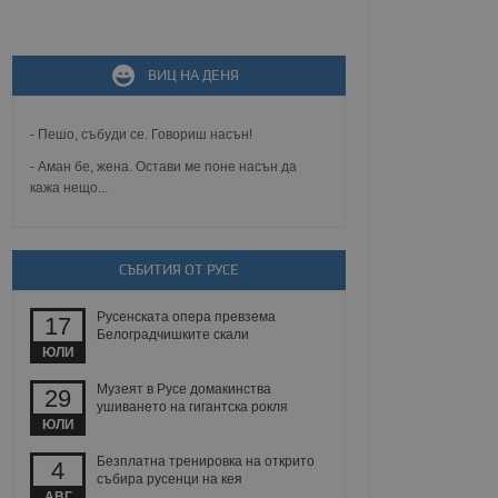
не, зададена от уеб
ВИЦ НА ДЕНЯ
 ASP.NET MVC
спре неразрешеното
т, известно като
тове. Той не съдържа
- Пешо, събуди се. Говориш насън!
щожава при затваряне
- Аман бе, жена. Остави ме поне насън да
кажа нещо...
ение на съгласието на
ст за тяхното
а данни за съгласието
ични политики и
антира, че техните
 сесии.
СЪБИТИЯ ОТ РУСЕ
аничаване между хората
а, за да се правят
Русенската опера превзема
17
хния уебсайт.
Белоградчишките скали
ЮЛИ
сигнализира на
Музеят в Русе домакинства
29
 на бисквитките,
ушиването на гигантска рокля
а съответствие и
ЮЛИ
ндарти и
Безплатна тренировка на открито
4
ck и предоставя
събира русенци на кея
требител използва
АВГ