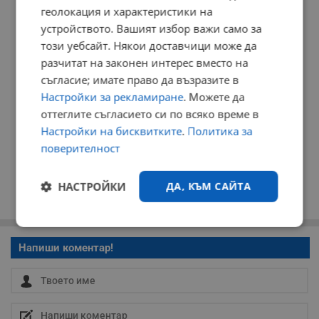
РЕКЛАМА
геолокация и характеристики на
устройството. Вашият избор важи само за
този уебсайт. Някои доставчици може да
разчитат на законен интерес вместо на
съгласие; имате право да възразите в
Настройки за рекламиране
. Можете да
оттеглите съгласието си по всяко време в
Настройки на бисквитките
.
Политика за
поверителност
НАСТРОЙКИ
ДА, КЪМ САЙТА
Строго
Ефективност
необходимо
Напиши коментар!
Таргетиране
Функционалност