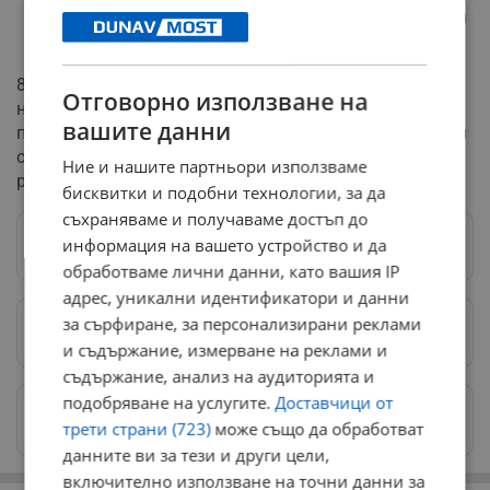
4 загинали и 26 ранени на възраст между 18 и 20
години
82% от всички произшествия са причинени от
Отговорно използване на
неправилно изпълнение на маневра, отнемане на
вашите данни
предимство и превишена скорост. При тези инциденти
са загинали 81% от всички жертви през седмицата, а
Ние и нашите партньори използваме
ранените са 86%.
бисквитки и подобни технологии, за да
съхраняваме и получаваме достъп до
информация на вашето устройство и да
Следвай ни в Google News
→
обработваме лични данни, като вашия IP
адрес, уникални идентификатори и данни
за сърфиране, за персонализирани реклами
Предпочитани източници
→
и съдържание, измерване на реклами и
съдържание, анализ на аудиторията и
подобряване на услугите.
Доставчици от
Изпращайте снимки и информация на
трети страни (723)
може също да обработват
news@dunavmost.com
данните ви за тези и други цели,
включително използване на точни данни за