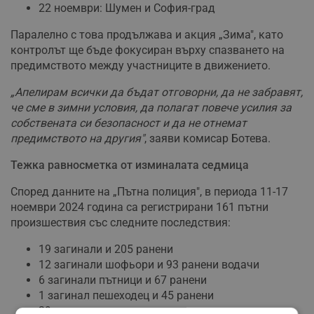
22 ноември: Шумен и София-град
Паралелно с това продължава и акция „Зима", като
контролът ще бъде фокусиран върху спазването на
предимството между участниците в движението.
„Апелирам всички да бъдат отговорни, да не забравят,
че сме в зимни условия, да полагат повече усилия за
собствената си безопасност и да не отнемат
предимството на другия"
, заяви комисар Ботева.
Тежка равносметка от изминалата седмица
Според данните на „Пътна полиция", в периода 11-17
ноември 2024 година са регистрирани 161 пътни
произшествия със следните последствия:
19 загинали и 205 ранени
12 загинали шофьори и 93 ранени водачи
6 загинали пътници и 67 ранени
1 загинал пешеходец и 45 ранени
29 ранени деца