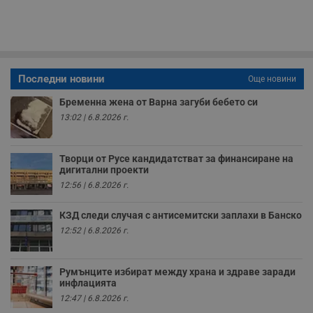
п
с
о
с
а
р
у
з
Последни новини
Още новини
з
п
Бременна жена от Варна загуби бебето си
ASP.NET_SessionId
Сесия
Т
Microsoft
13:02 | 6.8.2026 г.
с
Corporation
D
www.dunavmost.com
п
и
Творци от Русе кандидатстват за финансиране на
т
дигитални проекти
к
п
12:56 | 6.8.2026 г.
и
у
р
КЗД следи случая с антисемитски заплахи в Банско
к
12:52 | 6.8.2026 г.
п
д
д
п
у
Румънците избират между храна и здраве заради
инфлацията
12:47 | 6.8.2026 г.