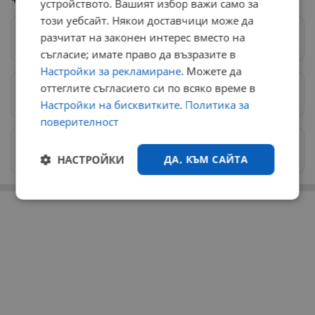
устройството. Вашият избор важи само за
този уебсайт. Някои доставчици може да
разчитат на законен интерес вместо на
Следвай ни в Google News
→
съгласие; имате право да възразите в
Настройки за рекламиране
. Можете да
оттеглите съгласието си по всяко време в
Предпочитани източници
→
Настройки на бисквитките
.
Политика за
поверителност
Изпращайте снимки и информация на
news@dunavmost.com
НАСТРОЙКИ
ДА, КЪМ САЙТА
РЕКЛАМА
Строго
Ефективност
необходимо
Таргетиране
Функционалност