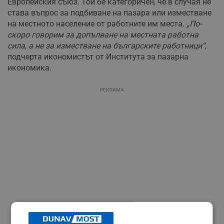
Европейския съюз. Той бе категоричен, че в случая не
става въпрос за подбиване на пазара или изместване
на местното население от работните им места.
„По-
скоро говорим за допълване на местната работна
сила, а не за изместване на българските работници“
,
подчерта икономистът от Института за пазарна
икономика.
РЕКЛАМА