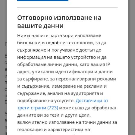
Отговорно използване на
вашите данни
Ние и нашите партньори използваме
бисквитки и подобни технологии, за да
Пропуснати възможности със „Синя карта“
съхраняваме и получаваме достъп до
Въпреки положителните тенденции, страната ни все
информация на вашето устройство и да
още среща сериозни трудности при привличането на
обработваме лични данни, като вашия IP
висококвалифицирани специалисти. Причината е
адрес, уникални идентификатори и данни
слабото и тромаво използване на облекчените
за сърфиране, за персонализирани реклами
процедури чрез европейската „Синя карта“. За
и съдържание, измерване на реклами и
сравнение, Германия успява да издаде около 30 000
съдържание, анализ на аудиторията и
сини карти в рамките на една година, докато в
подобряване на услугите.
Доставчици от
България техният брой остава едва около 500.
трети страни (723)
може също да обработват
Устойчивият икономически растеж, съчетан с по-
данните ви за тези и други цели,
високо качество на държавните институции и
включително използване на точни данни за
предвидима бизнес среда, ще останат най-важните
геолокация и характеристики на
фактори за дългосрочното задържане на хора у нас.