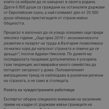
които са избрали да се завърнат в своята родина.
Други 6 800 души са граждани на останалите държави
от Европейския съюз, а най-големият дял от 20 500
души обхваща пристигащите от страни извън
Общността.
Процесът е започнал да се усеща осезаемо още преди
няколко години.
„Още през 2019 г. икономическото
развитие и пазарът на труда в България позволяваха
по-малко хора да напускат страната и повече да се
връщат“
, посочи Адриан Николов. По думите му
последвалата пандемия допълнително е ускорила
тази тенденция, мотивирайки много семейства да
потърсят сигурност у дома. Положителният
миграционен тренд се наблюдава в различни региони
на страната, а не само в столицата.
Ролята на чуждестранните работници
Експертът обърна специално внимание на засиления
прием на кадри от държави извън границите на