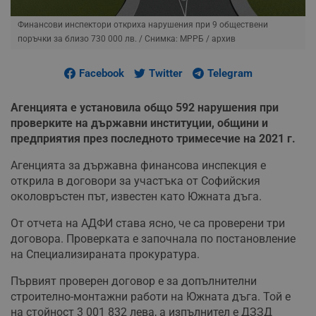
Финансови инспектори откриха нарушения при 9 обществени
поръчки за близо 730 000 лв.
/ Снимка: МРРБ / архив
Facebook
Twitter
Telegram
Агенцията е установила общо 592 нарушения при
проверките на държавни институции, общини и
предприятия през последното тримесечие на 2021 г.
Агенцията за държавна финансова инспекция е
открила в договори за участъка от Софийския
околовръстен път, известен като Южната дъга.
От отчета на АДФИ става ясно, че са проверени три
договора. Проверката е започнала по постановление
на Специализираната прокуратура.
Първият проверен договор е за допълнителни
строително-монтажни работи на Южната дъга. Той е
на стойност 3 001 832 лева, а изпълнител е ДЗЗД