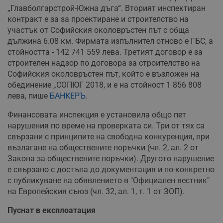
„Главболгарстрой-Южна дъга“. Вторият инспектиран
контракт е за за проектиране и строителство на
участък от Софийския околовръстен път с обща
дължина 6.08 км. Фирмата изпълнител отново е ГБС, а
стойността - 142 741 559 лева. Третият договор е за
строителен надзор по договора за строителство на
Софийския околовръстен път, който е възложен на
обединение „СОПЮГ 2018, и е на стойност 1 856 808
лева, пише
БАНКЕРЪ
.
Финансовата инспекция е установила общо пет
нарушения по време на проверката си. Три от тях са
свързани с принципите на свободна конкуренция, при
възлагане на обществените поръчки (чл. 2, ал. 2 от
Закона за обществените поръчки). Другото нарушение
е свързано с достъпа до документация и по-конкретно
с публикуване на обявлението в "Официален вестник"
на Европейския съюз (чл. 32, ал. 1, т. 1 от ЗОП).
Пуснат в експлоатация