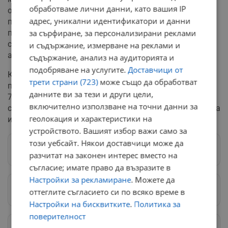
обработваме лични данни, като вашия IP
отчетния период са проверени 386 обществени
адрес, уникални идентификатори и данни
поръчки на обща стойност 529 040 079 лв. В хода на
за сърфиране, за персонализирани реклами
проверките са констатирали 597 нарушения и са
съставени 212 акта за установяване на
и съдържание, измерване на реклами и
административно нарушение.
съдържание, анализ на аудиторията и
подобряване на услугите.
Доставчици от
Констатираните непроведени или неоснователно
трети страни (723)
може също да обработват
проведени обществени поръчки са 9 и са в размер на
данните ви за тези и други цели,
727 674 лева. Установените нецелево разходвани
включително използване на точни данни за
средства са в размер на 435 665 лв., от които в хода на
геолокация и характеристики на
инспекциите са възстановени 330 068 лв.
устройството. Вашият избор важи само за
този уебсайт. Някои доставчици може да
Следвай ни в Google News
→
разчитат на законен интерес вместо на
съгласие; имате право да възразите в
Настройки за рекламиране
. Можете да
Предпочитани източници
→
оттеглите съгласието си по всяко време в
Настройки на бисквитките
.
Политика за
поверителност
Изпращайте снимки и информация на