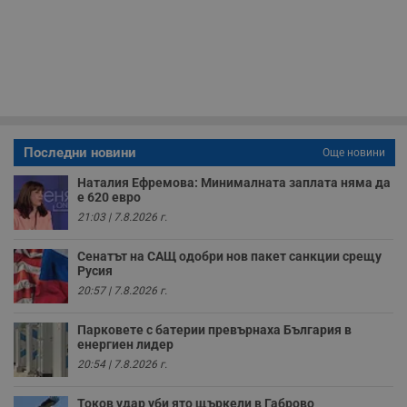
минути
с
.twitter.com
59
р
секунди
м
б
о
у
п
о
и
т
receive-cookie-deprecation
.hit.gemius.pl
1 година
Т
Последни новини
Още новини
с
с
Наталия Ефремова: Минималната заплата няма да
н
е 620 евро
н
п
21:03 | 7.8.2026 г.
б
п
с
Сенатът на САЩ одобри нов пакет санкции срещу
о
Русия
с
а
20:57 | 7.8.2026 г.
р
у
з
Парковете с батерии превърнаха България в
з
енергиен лидер
п
20:54 | 7.8.2026 г.
ASP.NET_SessionId
Сесия
Т
Microsoft
с
Corporation
D
Токов удар уби ято щъркели в Габрово
www.dunavmost.com