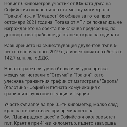
Новият 6-километров участък от Южната дъга на
Софийския околовръстен път между магистрала
"Тракия" и ж. к."Младост" бе обявен за готов през
октомври 2021 година. Тогава от АПИ се похвалиха, че
изграждането на обекта приключва предсрочно, по
договор това трябваше да стане до края на годината.
Разширението на съществуващия двулентов път в 6-
лентов започна през 2019 г., а инвестицията в обекта е
142.7 млн. лв. с ДДС.
Новото трасе осигурява бърза и сигурна връзка
между магистралите "Струма" и "Тракия", като
улеснява транзитния трафик от магистрала "Европа"
(Калотина - София) и пътната комуникация с
граничните пунктове с Турция и Гърция.
Участъкът започва при 35-ти километър, малко след
края на пътния възел при пресичането на
бул."Цариградско шосе" и Софийския околовръстен
път. Краят е при 41-ви километър, където завършва