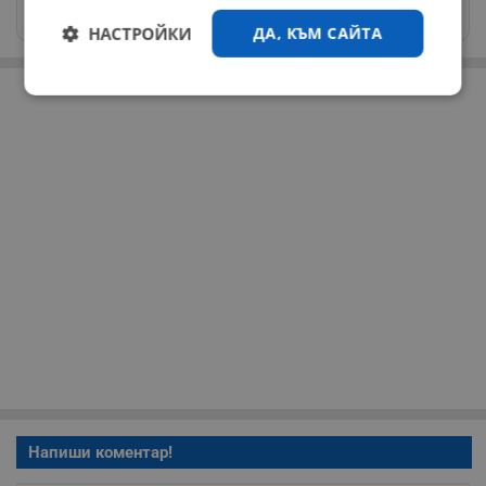
news@dunavmost.com
НАСТРОЙКИ
ДА, КЪМ САЙТА
РЕКЛАМА
Строго
Ефективност
необходимо
Таргетиране
Функционалност
Некласифицирани
Строго необходимо
Ефективност
Напиши коментар!
Таргетиране
Функционалност