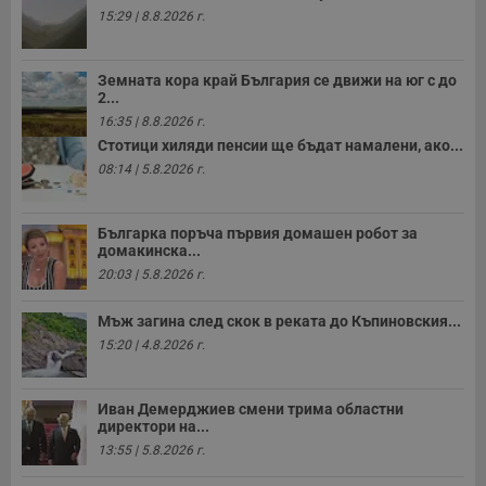
15:29 | 8.8.2026 г.
Земната кора край България се движи на юг с до
2...
16:35 | 8.8.2026 г.
Стотици хиляди пенсии ще бъдат намалени, ако...
08:14 | 5.8.2026 г.
Българка поръча първия домашен робот за
домакинска...
20:03 | 5.8.2026 г.
Мъж загина след скок в реката до Къпиновския...
15:20 | 4.8.2026 г.
Иван Демерджиев смени трима областни
директори на...
13:55 | 5.8.2026 г.