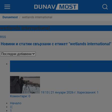
Dunavmost
/
wetlands international
wetlands international
RSS
Новини и статии свързани с етикет "wetlands international"
Жълтокраки чайки и пеликани доминират
в зимното небе над Русе
19:13 | 21 януари 2026 г.
Харесвания: 1
Коментари: 0
Начало
⟨⟨
1