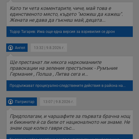
н
п
Като ти чета коментарите, чиче, май това е
б
единственото място, където "можеш да кажеш".
п
с
Жената не дава да гъкнеш май, децата...
о
с
Тодор Тагарев: Има още една версия за взривилия се дрон
а
р
у
з
Ангел
13:32 | 9.8.2026 г.
з
п
Ще престанат ли някога наркоманиите
ASP.NET_SessionId
Сесия
Т
Microsoft
с
правокации на зеления престъпник - Румъния
Corporation
D
www.dunavmost.com
Германия , Полша , Литва сега и...
п
и
т
Продължават процесуално-следствените действия в района на...
к
п
и
Патриотар
13:07 | 9.8.2026 г.
у
р
к
п
Предполагам, и чаршафите за първата брачна нощ
д
и бикините ѝ са били от националното ни знаме. Не
д
знам още колко гаври със...
п
у