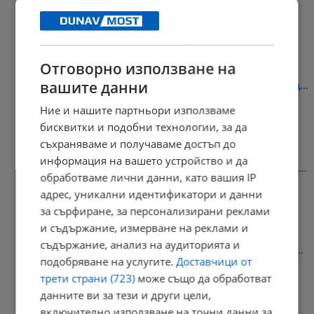
язовир...
14:02 | 9.8.2026 г.
Отговорно използване на
вашите данни
Бургас забранява движението на ТИР-ове при температури над...
Ние и нашите партньори използваме
13:57 | 9.8.2026 г.
бисквитки и подобни технологии, за да
съхраняваме и получаваме достъп до
информация на вашето устройство и да
Георги Чинев: Ще използваме всички способи за разкриване на...
обработваме лични данни, като вашия IP
13:52 | 9.8.2026 г.
адрес, уникални идентификатори и данни
за сърфиране, за персонализирани реклами
и съдържание, измерване на реклами и
съдържание, анализ на аудиторията и
Задържаха украинец за убийството на негов сънародник край...
подобряване на услугите.
Доставчици от
13:46 | 9.8.2026 г.
трети страни (723)
може също да обработват
данните ви за тези и други цели,
включително използване на точни данни за