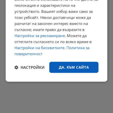
геолокация и характеристики на
Магазините масово продължават да работят с двойни цени
устройството. Вашият избор важи само за
13:41 | 9.8.2026 г.
този уебсайт. Някои доставчици може да
РЕКЛАМА
разчитат на законен интерес вместо на
съгласие; имате право да възразите в
Настройки за рекламиране
. Можете да
оттеглите съгласието си по всяко време в
Настройки на бисквитките
.
Политика за
поверителност
НАСТРОЙКИ
ДА, КЪМ САЙТА
Строго
Ефективност
необходимо
Таргетиране
Функционалност