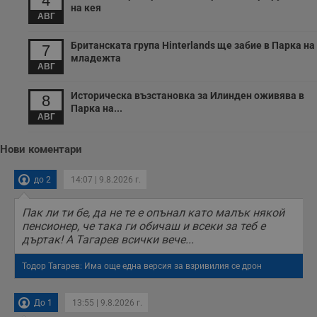
4
в
на кея
с
АВГ
з
с
п
Британската група Hinterlands ще забие в Парка на
7
о
младежта
р
АВГ
п
н
п
Историческа възстановка за Илинден оживява в
8
к
Парка на...
ч
АВГ
п
с
б
Нови коментари
__cf_bm
29
Т
Cloudflare Inc.
минути
с
.twitter.com
до 2
14:07 | 9.8.2026 г.
59
р
секунди
м
б
Пак ли ти бе, да не те е опънал като малък някой
о
у
пенсионер, че така ги обичаш и всеки за теб е
п
дъртак! А Тагарев всички вече...
о
и
т
Тодор Тагарев: Има още една версия за взривилия се дрон
receive-cookie-deprecation
.hit.gemius.pl
1 година
Т
с
с
До 1
13:55 | 9.8.2026 г.
н