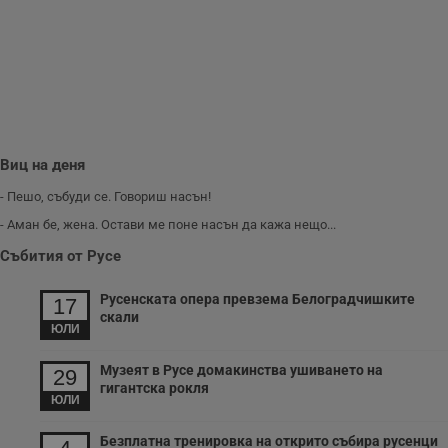
ф
www.dunavmost.com
з
п
и
п
A
т
е
д
н
п
с
Виц на деня
у
и
- Пешо, събуди се. Говориш насън!
ф
н
- Аман бе, жена. Остави ме поне насън да кажа нещо...
м
Т
Събития от Русе
и
п
у
з
Русенската опера превзема Белоградчишките
17
б
скали
ЮЛИ
VISITOR_PRIVACY_METADATA
5 месеца
Т
YouTube
4
с
.youtube.com
седмици
с
Музеят в Русе домакинства ушиването на
29
с
гигантска рокля
п
ЮЛИ
и
п
т
Безплатна тренировка на открито събира русенци