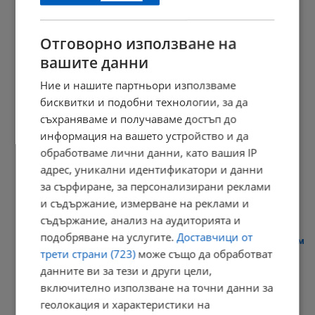
18:03 | 9.8.2026 г.
Отговорно използване на
вашите данни
Мон Дьо показа новия си дом, създаден от Нели Сано
Ние и нашите партньори използваме
17:58 | 9.8.2026 г.
бисквитки и подобни технологии, за да
съхраняваме и получаваме достъп до
информация на вашето устройство и да
обработваме лични данни, като вашия IP
Токът за бизнеса поскъпва до 135 евро за мегаватчас
адрес, уникални идентификатори и данни
17:44 | 9.8.2026 г.
за сърфиране, за персонализирани реклами
и съдържание, измерване на реклами и
съдържание, анализ на аудиторията и
подобряване на услугите.
Доставчици от
Нивото на Дунав в Хърватия доближава историческия минимум
трети страни (723)
може също да обработват
17:39 | 9.8.2026 г.
данните ви за тези и други цели,
включително използване на точни данни за
геолокация и характеристики на