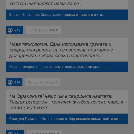
то този шапшалест няма да се...
п
с
о
Златан Златанов: Онова, което скриха от вас, е в пъти...
с
а
р
у
Уау
17:31 | 9.8.2026 г.
з
з
п
Нова технология. Една използвана граната и
снаряд или ракета да се използва повторно с
ASP.NET_SessionId
Сесия
Т
Microsoft
с
Corporation
дозареждане. Нова схема за източване...
D
www.dunavmost.com
п
и
Мощна микровълнова система пържи вражески дронове
т
к
п
азе
16:55 | 9.8.2026 г.
и
у
р
На "драконите" нещо им е свършила нафтата.
к
п
Гледах репортаж - трагичен футбол, селско ниво, и
д
едните, и другите.
д
п
у
Емануел Луканов: Има в нашия отбор някакъв лимит, който не...