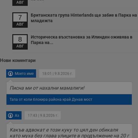
АВГ
с
п
о
Британската група Hinterlands ще забие в Парка на
7
р
младежта
п
АВГ
н
п
к
Историческа възстановка за Илинден оживява в
8
ч
п
Парка на...
АВГ
с
б
__cf_bm
29
Т
Cloudflare Inc.
Нови коментари
минути
с
.twitter.com
59
р
секунди
м
Моето име
18:01 | 9.8.2026 г.
б
о
у
Писна ми от нахални мамалиги!
п
о
и
Тапа от коли блокира района край Дунав мост
т
receive-cookie-deprecation
.hit.gemius.pl
1 година
Т
Аз
17:43 | 9.8.2026 г.
с
с
н
н
Какъв адвокат е този куку то цял ден обикаля
п
като муха без глава улиците в продължение на 20 г
б