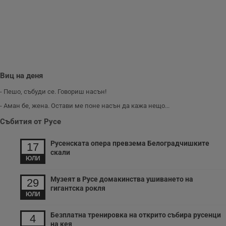
и
п
A
т
е
д
н
п
с
у
Виц на деня
и
ф
н
- Пешо, събуди се. Говориш насън!
м
Т
- Аман бе, жена. Остави ме поне насън да кажа нещо...
и
п
Събития от Русе
у
з
б
Русенската опера превзема Белоградчишките
17
скали
VISITOR_PRIVACY_METADATA
5 месеца
Т
YouTube
ЮЛИ
4
с
.youtube.com
седмици
с
с
Музеят в Русе домакинства ушиването на
29
п
гигантска рокля
и
ЮЛИ
п
т
в
Безплатна тренировка на открито събира русенци
4
с
на кея
з