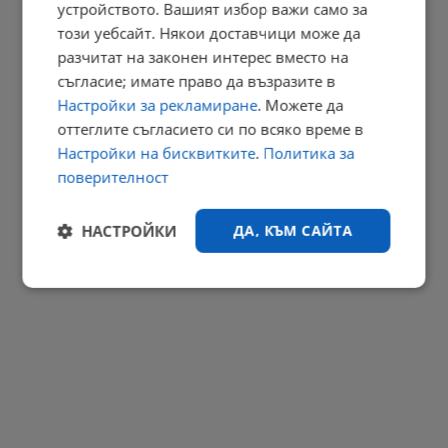
устройството. Вашият избор важи само за
Иран показа първи кадри с Моджтаба Хаменей
този уебсайт. Някои доставчици може да
17:29 | 9.8.2026 г.
разчитат на законен интерес вместо на
РЕКЛАМА
съгласие; имате право да възразите в
Настройки за рекламиране
. Можете да
оттеглите съгласието си по всяко време в
Настройки на бисквитките
.
Политика за
поверителност
НАСТРОЙКИ
ДА, КЪМ САЙТА
Строго
Ефективност
необходимо
Таргетиране
Функционалност