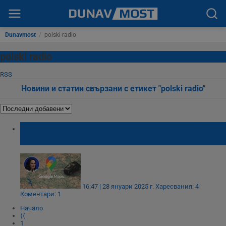
Dunavmost
/
polski radio
polski radio
RSS
Новини и статии свързани с етикет "polski radio"
Замениха гласа на българката в Google
Maps с изкуствен интелект
16:47 | 28 януари 2025 г.
Харесвания: 4
Коментари: 1
Начало
⟨⟨
1