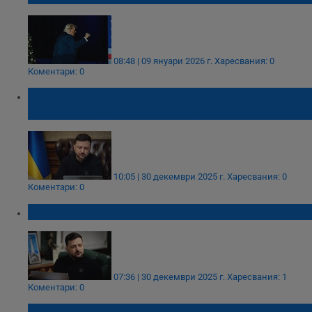
08:48 | 09 януари 2026 г.
Харесвания: 0
Коментари: 0
Володимир Зеленски: Ще се оттегля
веднага след края на войната
10:05 | 30 декември 2025 г.
Харесвания: 0
Коментари: 0
Володимир Зеленски: Не вярвам на Путин
07:36 | 30 декември 2025 г.
Харесвания: 1
Коментари: 0
Доналд Тръмп: Ще спечелим брутално