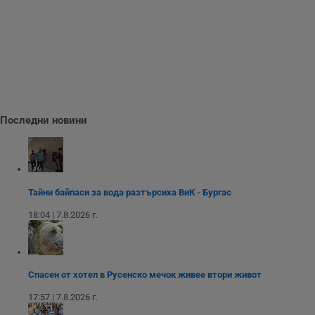
се използва правилно без строго необходими
бисквитки.
Валиден
Име
Доставчик
/
Домейн
О
до
__RequestVerificationToken
Сесия
Т
Microsoft
п
Corporation
ф
www.dunavmost.com
з
п
Последни новини
и
п
A
т
е
д
н
п
Тайни байпаси за вода разтърсиха ВиК - Бургас
с
у
18:04 | 7.8.2026 г.
и
ф
н
м
Т
и
Спасен от хотел в Русенско мечок живее втори живот
п
у
з
17:57 | 7.8.2026 г.
б