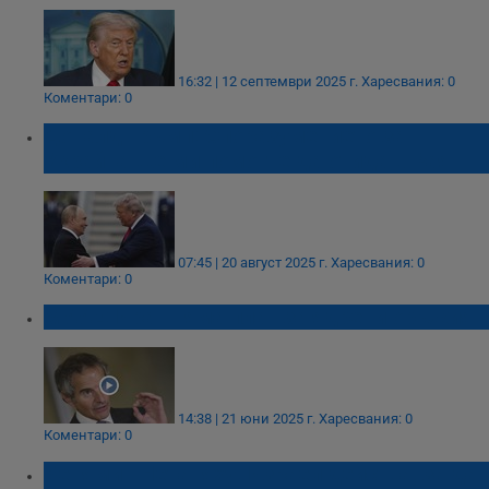
16:32 | 12 септември 2025 г.
Харесвания: 0
Коментари: 0
Доналд Тръмп: Споразумението за
Украйна ще ми помогне да отида в Рая
07:45 | 20 август 2025 г.
Харесвания: 0
Коментари: 0
МААЕ: Иран няма план за ядрени оръжия
14:38 | 21 юни 2025 г.
Харесвания: 0
Коментари: 0
Бенямин Нетаняху: Израел действа, за да