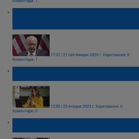
Коментари: 1
Рупърт Мърдок се оттегля от
управителния съвет на медийната си
империя
17:07 | 21 септември 2023 г.
Харесвания: 0
Коментари: 1
Apple ще произвежда 25% от продуктите
си в Индия
12:50 | 23 януари 2023 г.
Харесвания: 0
Коментари: 0
Оператор на Fox News беше убит в
Украйна