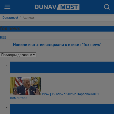
Dunavmost
/
fox news
fox news
RSS
Новини и статии свързани с етикет "fox news"
Доналд Тръмп: Налагаме 50% мита, ако
Китай помогне на Иран
19:42 | 12 април 2026 г.
Харесвания: 1
Коментари: 1
Доналд Тръмп планира сухопътни удари
срещу наркокартелите в Мексико