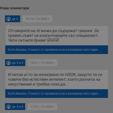
уебсайта чрез
събиране на
Нови коментари
данни за
поведението и
взаимодействието
до 6
18:19 | 7.8.2026 г.
на посетителите.
Той помага за
подобряване на
Отговорите на AI може да съдържат грешки. За
потребителския
опит, като
правен съвет се консултирайте със специалист.
разбира как
Чети ситните букви! 🤣🤣🤣
потребителите се
ангажират с
различни
Катя Ивкова: Страхът от промяната не е излекувал нито един...
елементи на
уебсайта по
време на етапите
на тестване.
до 3 и 4
18:01 | 7.8.2026 г.
Gdyn
1 година
Тази бисквитка се
Gemius
използва за
.hit.gemius.pl
И питаи ai-то за изписване по НЗОК, защото ти си
събиране на
човече без естествен интелект, което разчита на
анонимни
изкуствения и трябва поне да...
статистически
данни, свързани с
посещенията в
Катя Ивкова: Страхът от промяната не е излекувал нито един...
уебсайта на
потребителя, като
броя на
посещенията,
до 3 и 4
17:51 | 7.8.2026 г.
средното време,
прекарано на