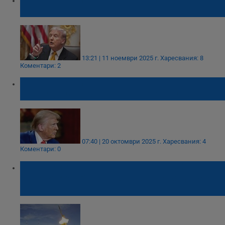
всяка война, но не ми се воюва
13:21 | 11 ноември 2025 г.
Харесвания: 8
Коментари: 2
Доналд Тръмп: Конфликтът в Украйна ще
приключи със загуба на територии за Киев
07:40 | 20 октомври 2025 г.
Харесвания: 4
Коментари: 0
Володимир Зеленски обеща Tomahawk
ракетите да бъдат използвани само срещу
военни цели