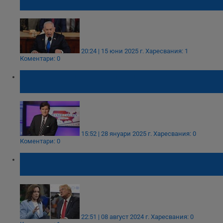
предотврати ядрен холокост
20:24 | 15 юни 2025 г.
Харесвания: 1
Коментари: 0
Тъкър Карлсън: Администрацията на
Байдън се опита да убие Путин
15:52 | 28 януари 2025 г.
Харесвания: 0
Коментари: 0
Доналд Тръмп предложи на Камала Харис
три дебата
22:51 | 08 август 2024 г.
Харесвания: 0