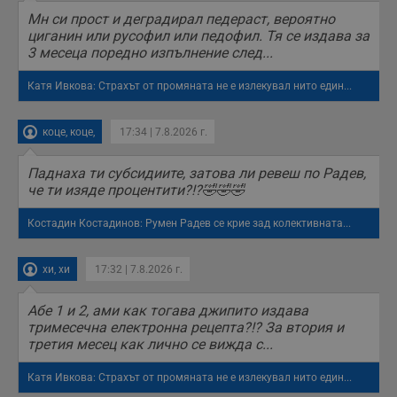
уебсайта и какви
Мн си прост и деградирал педераст, вероятно
страници са били
заредени. Целта е
циганин или русофил или педофил. Тя се издава за
да се подобри
3 месеца поредно изпълнение след...
съдържанието на
сайта и
потребителския
Катя Ивкова: Страхът от промяната не е излекувал нито един...
опит.
Gdynp
1 година
Тази бисквитка се
Gemius
коце, коце,
17:34 | 7.8.2026 г.
използва с цел
.hit.gemius.pl
събиране на
информация за
потребителското
Паднаха ти субсидиите, затова ли ревеш по Радев,
поведение и
че ти изяде процентити?!?🤣🤣🤣
предпочитания.
Тази информация
се използва, за да
Костадин Костадинов: Румен Радев се крие зад колективната...
се оптимизира
представянето на
уебсайта и да
хи, хи
17:32 | 7.8.2026 г.
направят
рекламните
съобщения по-
важни за
Абе 1 и 2, ами как тогава джипито издава
потребителя.
тримесечна електронна рецепта?!? За втория и
третия месец как лично се вижда с...
Катя Ивкова: Страхът от промяната не е излекувал нито един...