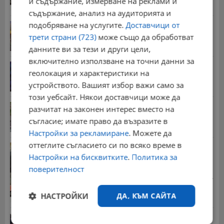
и съдържание, измерване на реклами и
съдържание, анализ на аудиторията и
подобряване на услугите.
Доставчици от
Българка поръча първия домашен робот за
домакинска...
трети страни (723)
може също да обработват
20:03 | 5.8.2026 г.
данните ви за тези и други цели,
включително използване на точни данни за
От 2 август влизат в сила нови правила при...
геолокация и характеристики на
11:12 | 2.8.2026 г.
устройството. Вашият избор важи само за
този уебсайт. Някои доставчици може да
Мъж загина след скок в реката до Къпиновския...
разчитат на законен интерес вместо на
15:20 | 4.8.2026 г.
съгласие; имате право да възразите в
Настройки за рекламиране
. Можете да
оттеглите съгласието си по всяко време в
Иван Демерджиев смени трима областни
директори на...
Настройки на бисквитките
.
Политика за
13:55 | 5.8.2026 г.
поверителност
Стотици хиляди пенсии ще бъдат намалени, ако...
08:14 | 5.8.2026 г.
НАСТРОЙКИ
ДА, КЪМ САЙТА
Миа Халифа спечели 650 000 долара от титлата