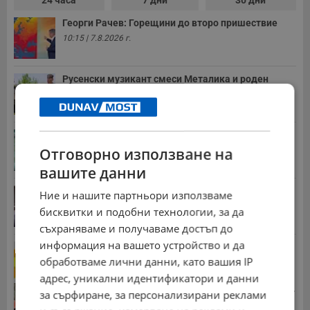
Георги Рачев: Горещини до второ пришествие
10:15 | 7.8.2026 г.
Русенски музикант смеси Металика и роден
фолклор
09:32 | 7.8.2026 г.
Американски военен самолет кацна в София
Отговорно използване на
15:09 | 7.8.2026 г.
вашите данни
Шофьори пред дилема заради новите цени по...
Ние и нашите партньори използваме
20:25 | 6.8.2026 г.
бисквитки и подобни технологии, за да
съхраняваме и получаваме достъп до
информация на вашето устройство и да
НИМХ обяви оранжев код за опасни горещини
обработваме лични данни, като вашия IP
13:46 | 7.8.2026 г.
адрес, уникални идентификатори и данни
Стотици хиляди пенсии ще бъдат намалени, ако...
за сърфиране, за персонализирани реклами
08:14 | 5.8.2026 г.