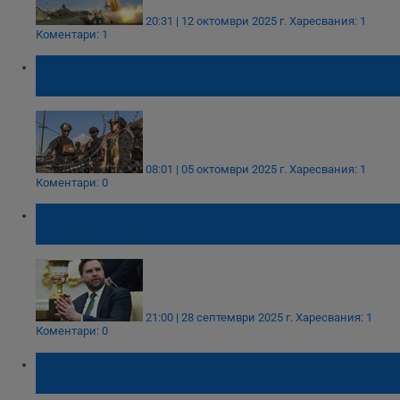
20:31 | 12 октомври 2025 г.
Харесвания: 1
Коментари: 1
Федерален съдия спря разполагането на
Националната гвардия в Портланд
08:01 | 05 октомври 2025 г.
Харесвания: 1
Коментари: 0
Джей Ди Ванс: Руснаците трябва да се
събудят и да приемат реалността
21:00 | 28 септември 2025 г.
Харесвания: 1
Коментари: 0
Доналд Тръмп: Търпението ми към
Владимир Путин се изчерпва