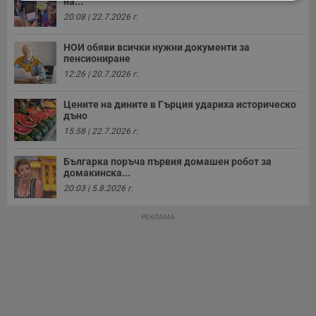
на...
Строго
Ефективност
необходимо
20:08 | 22.7.2026 г.
НОИ обяви всички нужни документи за
пенсиониране
Таргетиране
Функционалност
12:26 | 20.7.2026 г.
Цените на дините в Гърция удариха историческо
дъно
Некласифицирани
15:58 | 22.7.2026 г.
Българка поръча първия домашен робот за
домакинска...
20:03 | 5.8.2026 г.
РЕКЛАМА
Строго необходимо
Ефективност
Таргетиране
Функционалност
Некласифицирани
Строго необходимите бисквитки позволяват основната
функционалност на уебсайта, като потребителско
влизане и управление на акаунта. Уебсайтът не може да