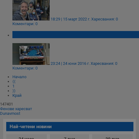
18:29 | 15 март 2022 г.
Харесвания: 0
Коментари: 0
Fox News: Великобритания напуска ООН
23:24 | 24 юни 2016 г.
Харесвания: 0
Коментари: 0
Начало
⟨⟨
1
⟩⟩
Край
147401
Фенове харесват
Dunavmost
Най-четени новини
24 часа
7 дни
30 дни