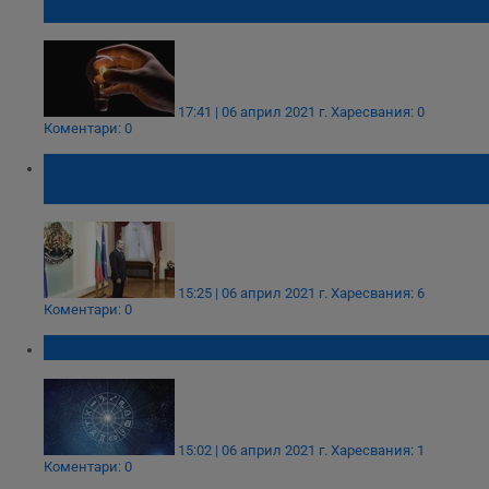
2021
17:41 | 06 април 2021 г.
Харесвания: 0
Коментари: 0
Удостояват с Почетния знак на
президента акушерка от Русе
15:25 | 06 април 2021 г.
Харесвания: 6
Коментари: 0
Дневен хороскоп за 7 април 2021
15:02 | 06 април 2021 г.
Харесвания: 1
Коментари: 0