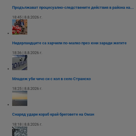
__cf_bm
29
Т
Cloudflare Inc.
минути
с
.twitter.com
Продължават процесуално-следствените действия в района на...
59
р
секунди
м
18:45 | 8.8.2026 г.
б
о
у
п
о
и
Нидерландците са харчили по-малко през юни заради жегите
т
18:36 | 8.8.2026 г.
receive-cookie-deprecation
.hit.gemius.pl
1 година
Т
с
с
н
н
п
б
Младеж уби чичо си с кол в село Странско
п
с
18:25 | 8.8.2026 г.
о
с
а
р
у
з
Снаряд удари кораб край бреговете на Оман
з
п
18:18 | 8.8.2026 г.
ASP.NET_SessionId
Сесия
Т
Microsoft
с
Corporation