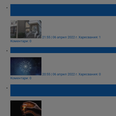
Свободни работни места в Русе към 7
април 2022 година
21:55 | 06 април 2022 г.
Харесвания: 1
Коментари: 0
Дневен хороскоп за 7 април 2022
20:55 | 06 април 2022 г.
Харесвания: 0
Коментари: 0
Къде спира токът в област Русе на 7 април
2022