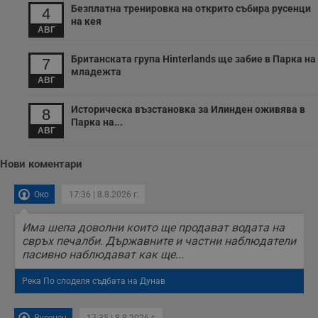
посещенията в
Безплатна тренировка на открито събира русенци
4
уебсайта на
на кея
потребителя, като
АВГ
броя на
посещенията,
средното време,
Британската група Hinterlands ще забие в Парка на
7
прекарано на
младежта
уебсайта и какви
АВГ
страници са били
заредени. Целта е
да се подобри
Историческа възстановка за Илинден оживява в
8
съдържанието на
Парка на...
сайта и
АВГ
потребителския
опит.
Нови коментари
Gdynp
1 година
Тази бисквитка се
Gemius
използва с цел
.hit.gemius.pl
събиране на
Око
17:36 | 8.8.2026 г.
информация за
потребителското
поведение и
Има шепа доволни които ще продават водата на
предпочитания.
Тази информация
свръх печалби. Държавните и частни наблюдатели
се използва, за да
пасивно наблюдават как ще...
се оптимизира
представянето на
уебсайта и да
Река По споделя съдбата на Дунав
направят
рекламните
съобщения по-
важни за
Русенец
17:35 | 8.8.2026 г.