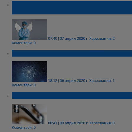
Днес отбелязваме Международния ден на
здравето
07:40 | 07 април 2020 г.
Харесвания: 2
Коментари: 0
Дневен хороскоп за 7 април 2020
18:12 | 06 април 2020 г.
Харесвания: 1
Коментари: 0
Спират водата в центъра на Русе
08:41 | 03 април 2020 г.
Харесвания: 0
Коментари: 0