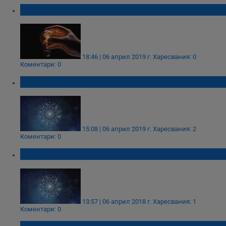
Къде спира токът на 7 април в област Русе
18:46 | 06 април 2019 г.
Харесвания: 0
Коментари: 0
Дневен хороскоп за 7 април 2019
15:08 | 06 април 2019 г.
Харесвания: 2
Коментари: 0
Дневен хороскоп за 7 април 2018
13:57 | 06 април 2018 г.
Харесвания: 1
Коментари: 0