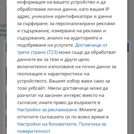
информация на вашето устройство и да
⟨⟨
обработваме лични данни, като вашия IP
1
⟩⟩
адрес, уникални идентификатори и данни
Край
за сърфиране, за персонализирани реклами
147402
и съдържание, измерване на реклами и
Фенове харесват
Dunavmost
съдържание, анализ на аудиторията и
подобряване на услугите.
Доставчици от
Най-четени новини
трети страни (723)
може също да обработват
данните ви за тези и други цели,
24 часа
7 дни
30 дни
включително използване на точни данни за
Румъния потопи втора баржа в Дунав
геолокация и характеристики на
13:05 | 8.8.2026 г.
устройството. Вашият избор важи само за
този уебсайт. Някои доставчици може да
Трима души пострадаха при тежка катастрофа
разчитат на законен интерес вместо на
край...
съгласие; имате право да възразите в
10:04 | 8.8.2026 г.
Настройки за рекламиране
. Можете да
оттеглите съгласието си по всяко време в
Наталия Ефремова: Минималната заплата няма
да е...
Настройки на бисквитките
.
Политика за
21:03 | 7.8.2026 г.
поверителност