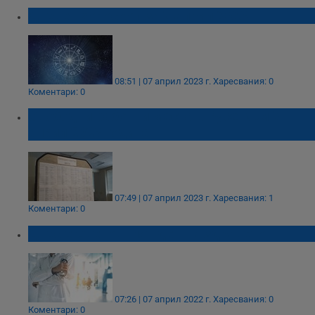
Дневен хороскоп за 7 април 2023
08:51 | 07 април 2023 г.
Харесвания: 0
Коментари: 0
Свободни работни места в Русе към 7
април 2023 година
07:49 | 07 април 2023 г.
Харесвания: 1
Коментари: 0
Днес е Световният ден на здравето
07:26 | 07 април 2022 г.
Харесвания: 0
Коментари: 0