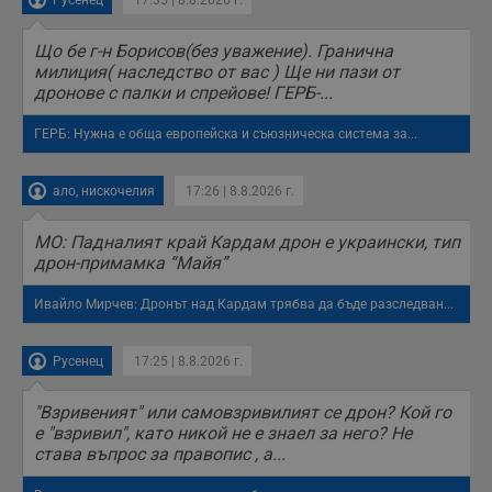
потребителя.
Що бе г-н Борисов(без уважение). Гранична
милиция( наследство от вас ) Ще ни пази от
дронове с палки и спрейове! ГЕРБ-...
ГЕРБ: Нужна е обща европейска и съюзническа система за...
ало, нискочелия
17:26 | 8.8.2026 г.
МО: Падналият край Кардам дрон е украински, тип
дрон-примамка “Майя”
Ивайло Мирчев: Дронът над Кардам трябва да бъде разследван...
Русенец
17:25 | 8.8.2026 г.
"Взривеният" или самовзривилият се дрон? Кой го
е "взривил", като никой не е знаел за него? Не
става въпрос за правопис , а...