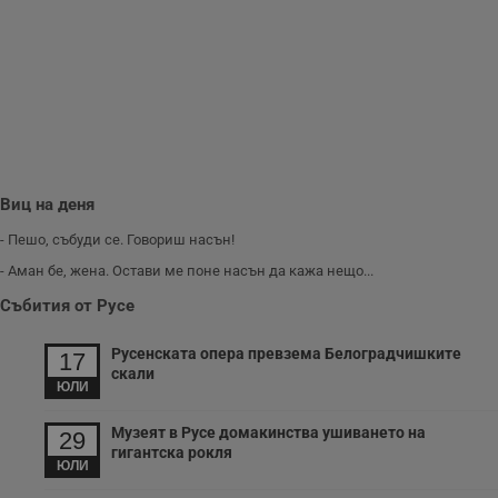
обслужването и
потребителския
опит.
Gtest
1
Тази бисквитка се
Gemius
седмица
използва за A/B
.hit.gemius.pl
тестване на
уебсайта чрез
събиране на
данни за
поведението и
взаимодействието
на посетителите.
Виц на деня
Той помага за
подобряване на
- Пешо, събуди се. Говориш насън!
потребителския
опит, като
- Аман бе, жена. Остави ме поне насън да кажа нещо...
разбира как
потребителите се
Събития от Русе
ангажират с
различни
елементи на
Русенската опера превзема Белоградчишките
уебсайта по
17
време на етапите
скали
на тестване.
ЮЛИ
Gdyn
1 година
Тази бисквитка се
Gemius
Музеят в Русе домакинства ушиването на
използва за
.hit.gemius.pl
29
събиране на
гигантска рокля
анонимни
ЮЛИ
статистически
данни, свързани с