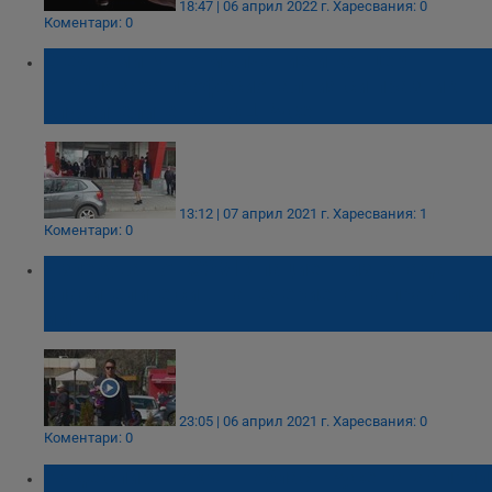
18:47 | 06 април 2022 г.
Харесвания: 0
Коментари: 0
С едноминутно мълчание и концерт
отбелязаха професионалния си празник
служителите на КОЦ Русе
13:12 | 07 април 2021 г.
Харесвания: 1
Коментари: 0
Излекуван от COVID пациент изненада
спасителите си в навечерието на празника
им
23:05 | 06 април 2021 г.
Харесвания: 0
Коментари: 0
Къде спира токът в област Русе на 7 април