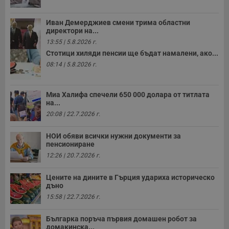
Некласифицирани
Иван Демерджиев смени трима областни
директори на...
Строго необходимите бисквитки позволяват основната
функционалност на уебсайта, като потребителско
13:55 | 5.8.2026 г.
влизане и управление на акаунта. Уебсайтът не може да
Стотици хиляди пенсии ще бъдат намалени, ако...
се използва правилно без строго необходими
бисквитки.
08:14 | 5.8.2026 г.
Валиден
Име
Доставчик
/
Домейн
О
до
Миа Халифа спечели 650 000 долара от титлата
__RequestVerificationToken
Сесия
Т
на...
Microsoft
п
Corporation
20:08 | 22.7.2026 г.
ф
www.dunavmost.com
з
п
НОИ обяви всички нужни документи за
и
пенсиониране
п
A
12:26 | 20.7.2026 г.
т
е
д
Цените на дините в Гърция удариха историческо
н
дъно
п
с
15:58 | 22.7.2026 г.
у
и
ф
Българка поръча първия домашен робот за
н
домакинска...