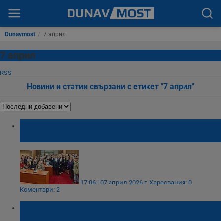
Dunavmost
/
7 април
7 април
RSS
Новини и статии свързани с етикет "7 април"
Община Русе поздрави училищните
медици за Деня на здравето
17:06 | 07 април 2026 г.
Харесвания: 0
Коментари: 2
Пенчо Милков: Само хора с огромни сърца
стават медици