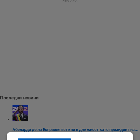
РЕКЛАМА
Последни новини
Абелардо де ла Есприеля встъпи в длъжност като президент на...
10:57 | 8.8.2026 г.