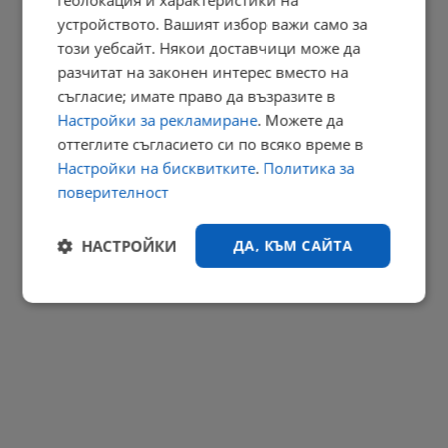
геолокация и характеристики на
Пламен Абровски: Няма африканска чума извън заразените...
устройството. Вашият избор важи само за
10:29 | 8.8.2026 г.
този уебсайт. Някои доставчици може да
РЕКЛАМА
разчитат на законен интерес вместо на
съгласие; имате право да възразите в
Настройки за рекламиране
. Можете да
оттеглите съгласието си по всяко време в
Настройки на бисквитките
.
Политика за
поверителност
НАСТРОЙКИ
ДА, КЪМ САЙТА
Строго
Ефективност
необходимо
Таргетиране
Функционалност