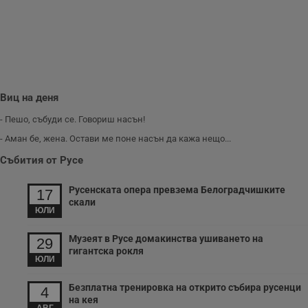
п
и
п
A
т
е
д
н
п
с
Виц на деня
у
и
- Пешо, събуди се. Говориш насън!
ф
н
- Аман бе, жена. Остави ме поне насън да кажа нещо...
м
Т
Събития от Русе
и
п
у
Русенската опера превзема Белоградчишките
з
17
б
скали
ЮЛИ
VISITOR_PRIVACY_METADATA
5 месеца
Т
YouTube
4
с
.youtube.com
Музеят в Русе домакинства ушиването на
седмици
с
29
с
гигантска рокля
п
ЮЛИ
и
п
Безплатна тренировка на открито събира русенци
т
4
в
на кея
с