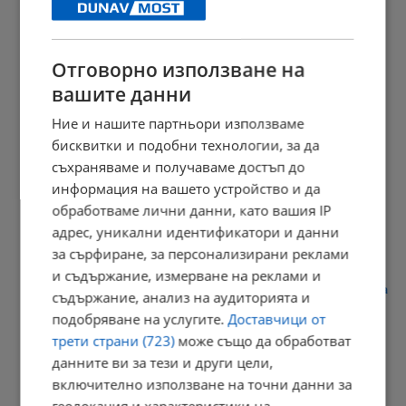
Отговорно използване на
Температурите остават високи и през следващата седмица
вашите данни
10:49 | 8.8.2026 г.
Ние и нашите партньори използваме
бисквитки и подобни технологии, за да
съхраняваме и получаваме достъп до
Откриха ловния сезон за прелетен дивеч
информация на вашето устройство и да
обработваме лични данни, като вашия IP
10:38 | 8.8.2026 г.
адрес, уникални идентификатори и данни
за сърфиране, за персонализирани реклами
и съдържание, измерване на реклами и
Тодор Кантарджиев: Най-застрашени от западнонилска треска
съдържание, анализ на аудиторията и
са...
подобряване на услугите.
Доставчици от
10:32 | 8.8.2026 г.
трети страни (723)
може също да обработват
данните ви за тези и други цели,
включително използване на точни данни за