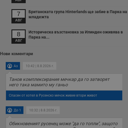
АВГ
з
с
п
Британската група Hinterlands ще забие в Парка на
7
о
младежта
р
АВГ
п
н
п
Историческа възстановка за Илинден оживява в
8
к
Парка на...
ч
АВГ
п
с
б
Нови коментари
__cf_bm
29
Т
Cloudflare Inc.
минути
с
.twitter.com
Аз
10:42 | 8.8.2026 г.
59
р
секунди
м
б
Танов комплексирания мечкар да го затворят
о
у
него така мамито му ганьо
п
о
и
Спасен от хотел в Русенско мечок живее втори живот
т
receive-cookie-deprecation
.hit.gemius.pl
1 година
Т
До 1
10:32 | 8.8.2026 г.
с
с
н
Обикновеният русенец може "да го топли", защото
н
п