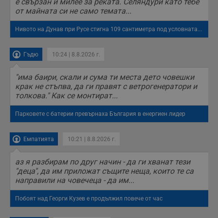
е свързан и милее за реката. Селяндури като тебе
б
от майната си не само темата...
п
с
о
Нивото на Дунав при Русе стигна 109 сантиметра под условната...
с
а
р
у
Гъдю
10:24 | 8.8.2026 г.
з
з
п
"има баири, скали и сума ти места дето човешки
крак не стъпва, да ги правят с ветрогенератори и
ASP.NET_SessionId
Сесия
Т
Microsoft
толкова." Как се монтират...
с
Corporation
D
www.dunavmost.com
п
Парковете с батерии превърнаха България в енергиен лидер
и
т
к
п
Емпатията
10:21 | 8.8.2026 г.
и
у
р
аз я разбирам по друг начин - да ги хванат тези
к
"деца", да им приложат същите неща, които те са
п
д
направили на човечеца - да им...
д
п
у
Побоят над Георги Кузев е продължил повече от час