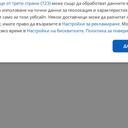
и от трети страни (723)
може също да обработват данните в
 използване на точни данни за геолокация и характеристик
 само за този уебсайт. Някои доставчици може да разчитат 
; имате право да възразите в
Настройки за рекламиране
. М
сяко време в
Настройки на бисквитките
.
Политика за повер
Д
Ефективност
Таргетиране
Функционалност
Н
еобходимо
Ефективност
Таргетиране
Функционалност
Неклас
исквитки позволяват основната функционалност на уебсайта, като потребителско
не може да се използва правилно без строго необходими бисквитки.