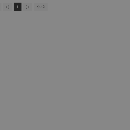
⟨⟨
1
⟩⟩
Край