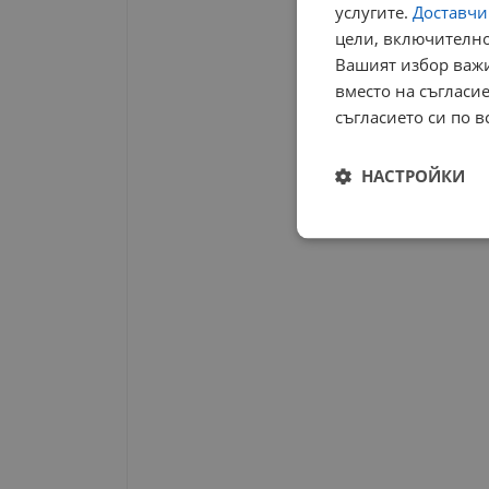
услугите.
Доставчиц
цели, включително
Вашият избор важи
вместо на съгласие
съгласието си по в
НАСТРОЙКИ
Строго
необходимо
Строго н
Строго необходимите б
на акаунта. Уебсайтът 