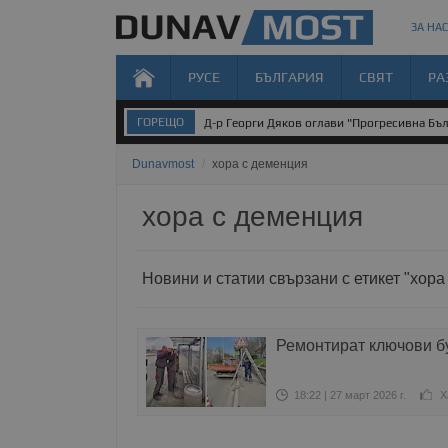
ЗА НАС
РУСЕ
БЪЛГАРИЯ
СВЯТ
РА
ГОРЕЩО
Д-р Георги Дяков оглави "Прогресивна Бъл
Dunavmost
/
хора с деменция
хора с деменция
Новини и статии свързани с етикет "хора
Ремонтират ключови б
18:22 | 27 март 2026 г.
Х