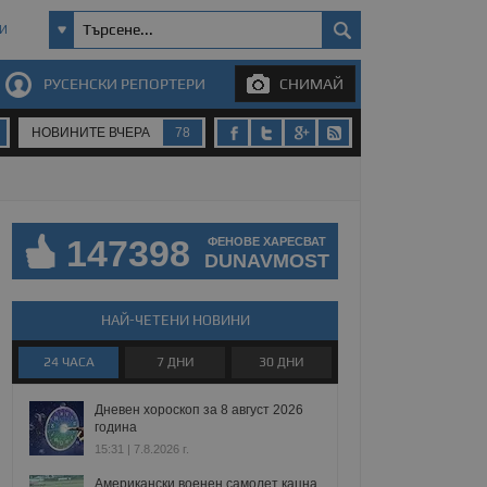
И
РУСЕНСКИ РЕПОРТЕРИ
СНИМАЙ
НОВИНИТЕ ВЧЕРА
78
147398
ФЕНОВЕ ХАРЕСВАТ
DUNAVMOST
НАЙ-ЧЕТЕНИ НОВИНИ
24 ЧАСА
7 ДНИ
30 ДНИ
Дневен хороскоп за 8 август 2026
година
15:31 | 7.8.2026 г.
Американски военен самолет кацна