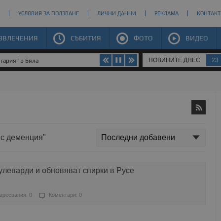
УСЛОВИЯ ЗА ПОЛЗВАНЕ
ЛИЧНИ ДАННИ
РЕКЛАМА
КОНТАКТ
ЗВЛЕЧЕНИЯ
СЪБИТИЯ
ФОТО
ВИДЕО
НОВИНИТЕ ДНЕС
23
гария" в Бяла
 с деменция"
улеварди и обновяват спирки в Русе
аресвания: 0
Коментари: 0