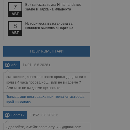
йният потребител може
Британската група Hinterlands ще
7
 уебсайт.
забие в Парка на младежта
АВГ
Историческа възстановка за
8
Описание
Илинден оживява в Парка на...
АВГ
ребителски
елското поведение и
раници на сайта. Тя
яване на сайта. Тя
не на прегледи на
формация, която е
взаимодействат с
НОВИ КОМЕНТАРИ
нкционалност в целия
прекарано на
редпочитанията на
 сайтове; тя може
абе
14:01 | 8.8.2026 г.
остта на социалните
тора на сайта.
използва новата или
елски взаимодействия
смотаняци , знаете ли какво правят децата ви с
нето и потребителския
коли в 4 часа посред нощ , или не ви дреме ?
Ами като не ви дреме ще носите...
рез събиране на данни
 помага за
Трима души пострадаха при тежка катастрофа
отребителите се
край Николово
тапите на тестване.
тистически данни,
Bonth12
13:52 | 8.8.2026 г.
 броя на посещенията,
 са били заредени.
елския опит.
Здравейте, Имейл: bonthierry373 @gmail.com