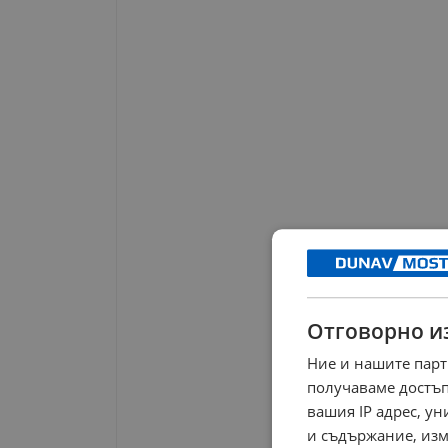
Отговорно и
Ние и нашите парт
получаваме достъп
вашия IP адрес, у
и съдържание, изм