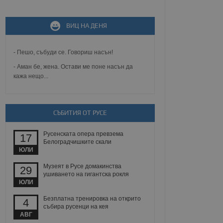
ВИЦ НА ДЕНЯ
не, зададена от уеб
 ASP.NET MVC
спре неразрешеното
т, известно като
- Пешо, събуди се. Говориш насън!
тове. Той не съдържа
щожава при затваряне
- Аман бе, жена. Остави ме поне насън да
кажа нещо...
ение на съгласието на
ст за тяхното
а данни за съгласието
ични политики и
СЪБИТИЯ ОТ РУСЕ
антира, че техните
 сесии.
Русенската опера превзема
аничаване между хората
17
а, за да се правят
Белоградчишките скали
хния уебсайт.
ЮЛИ
Музеят в Русе домакинства
29
сигнализира на
ушиването на гигантска рокля
 на бисквитките,
ЮЛИ
а съответствие и
ндарти и
Безплатна тренировка на открито
4
събира русенци на кея
ck и предоставя
АВГ
требител използва