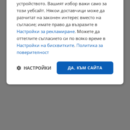
устройството. Вашият избор важи само за
Георги Близнашки: Предстоящите президентски избори могат
да...
този уебсайт. Някои доставчици може да
разчитат на законен интерес вместо на
22:38 | 6.8.2026 г.
съгласие; имате право да възразите в
РЕКЛАМА
Настройки за рекламиране
. Можете да
оттеглите съгласието си по всяко време в
Настройки на бисквитките
.
Политика за
поверителност
НАСТРОЙКИ
ДА, КЪМ САЙТА
Строго
Ефективност
необходимо
Таргетиране
Функционалност