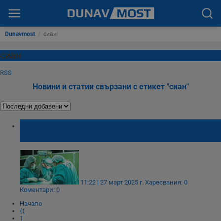
Dunavmost
/
сиан
сиан
RSS
Новини и статии свързани с етикет "сиан"
Успешно присадиха свински черен дроб на
човек в Китай
11:22 | 27 март 2025 г.
Харесвания: 0
Коментари: 0
Начало
⟨⟨
1