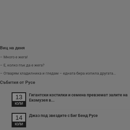
и
п
A
т
е
д
н
п
с
у
и
Виц на деня
ф
н
м
– Много е жега!
Т
и
– Е, колко пък да е жега?
п
у
– Отварям хладилника и гледам – едната бира изпила другата...
з
б
Събития от Русе
VISITOR_PRIVACY_METADATA
5 месеца
Т
YouTube
4
с
.youtube.com
Гигантски костилки и семена превземат залите на
13
седмици
с
Екомузея в...
с
ЮЛИ
п
и
п
Джаз под звездите с Биг Бенд Русе
14
т
в
ЮЛИ
с
з