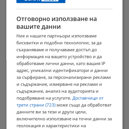
23:09 | 6.8.2026 г.
Отговорно използване на
вашите данни
Отвориха магистрала "Тракия" след часове блокада заради...
Ние и нашите партньори използваме
23:05 | 6.8.2026 г.
бисквитки и подобни технологии, за да
съхраняваме и получаваме достъп до
информация на вашето устройство и да
обработваме лични данни, като вашия IP
Персеидите озаряват небето в средата на август
адрес, уникални идентификатори и данни
23:03 | 6.8.2026 г.
за сърфиране, за персонализирани реклами
и съдържание, измерване на реклами и
съдържание, анализ на аудиторията и
подобряване на услугите.
Доставчици от
Променят вноските за трудова злополука в седем сектора
трети страни (723)
може също да обработват
22:58 | 6.8.2026 г.
данните ви за тези и други цели,
включително използване на точни данни за
геолокация и характеристики на