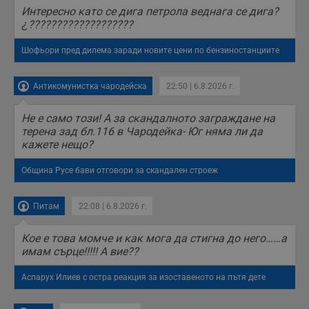
б
Интересно като се дига петрола веднага се дига?
п
с
¿???????????????????
о
с
а
Шофьори пред дилема заради новите цени по бензиностанциите
р
у
з
Антикомунистка чародейска
22:50 | 6.8.2026 г.
з
п
Не е само този! А за скандалното заграждане на
ASP.NET_SessionId
Сесия
Т
Microsoft
с
Corporation
терена зад бл.116 в Чародейка- Юг няма ли да
D
www.dunavmost.com
кажете нещо?
п
и
т
Община Русе бави отговори за скандален строеж
к
п
и
у
Питам
22:08 | 6.8.2026 г.
р
к
п
Кое е това момче и как мога да стигна до него……а
д
имам сърце!!!!! А вие??
д
п
у
Аспарух Илиев с остра реакция за изоставеното на пътя дете