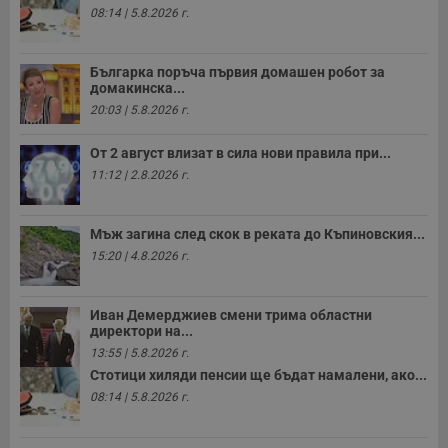
н
08:14 | 5.8.2026 г.
п
к
ч
п
Българка поръча първия домашен робот за
с
домакинска...
б
20:03 | 5.8.2026 г.
__cf_bm
29
Т
Cloudflare Inc.
минути
с
.twitter.com
59
р
От 2 август влизат в сила нови правила при...
секунди
м
11:12 | 2.8.2026 г.
б
о
у
п
Мъж загина след скок в реката до Къпиновския...
о
и
15:20 | 4.8.2026 г.
т
receive-cookie-deprecation
.hit.gemius.pl
1 година
Т
с
Иван Демерджиев смени трима областни
с
директори на...
н
н
13:55 | 5.8.2026 г.
п
Стотици хиляди пенсии ще бъдат намалени, ако...
б
п
08:14 | 5.8.2026 г.
с
о
с
а