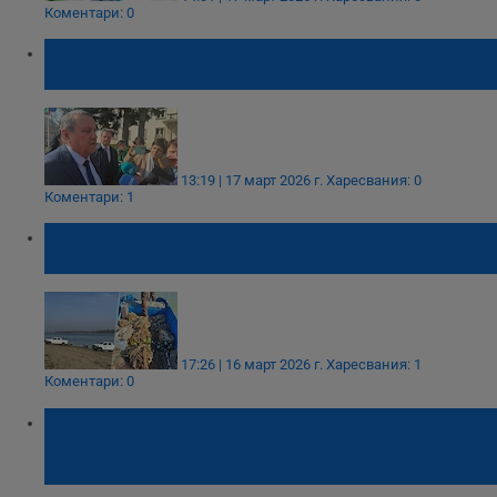
Коментари: 0
Сигнали за политическо изнудване заляха
социалното министерство
13:19 | 17 март 2026 г.
Харесвания: 0
Коментари: 1
Извадиха бракониерски кърмаци от река
Дунав
17:26 | 16 март 2026 г.
Харесвания: 1
Коментари: 0
Диана Русинова: Трафикът от Шенген
превръща Северозапада в смъртоносен
капан