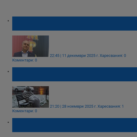
Искрен Веселинов: Половин България е в
необратим демографски колапс
22:45 | 11 декември 2025 г.
Харесвания: 0
Коментари: 0
Гълъбина Митева спаси премръзнал сирак
на пътя
21:20 | 28 ноември 2025 г.
Харесвания: 1
Коментари: 0
Алекси Кесяков: Нека има удвоена глоба
за нарушение, когато возиш пътник