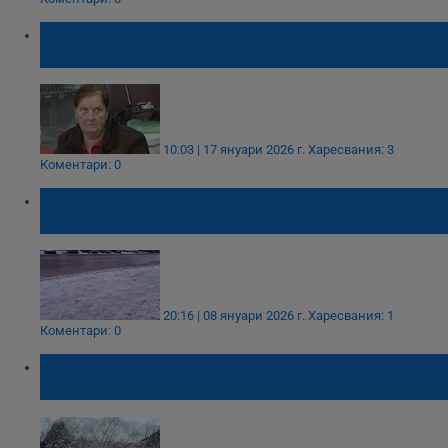
Жителка на село Спанчевци: Еврото си
седи под дюшека
10:03 | 17 януари 2026 г.
Харесвания: 3
Коментари: 0
Вятърът сваля температурите до -8
градуса
20:16 | 08 януари 2026 г.
Харесвания: 1
Коментари: 0
Поледици и дъжд връхлитат страната
днес