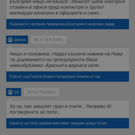
България нищо не изнася ! Изнасят шепа олигарси
стоейки в офиси пред компютри и трупат
милиарди изнесени в офшорите и само...
Парковете с батерии превърнаха България в енергиен лидер
джони
00:17 | 8.8.2026 г.
Нищо и половина, гледах късните новини на Нова
тв, държанието на прокурорката беше
невъобразимо. Адвоката веднага запя...
Побоят над Георги Кузев е продължил повече от час
24
23:16 | 7.8.2026 г.
Ха ха, пак хвърлят прах в очите... Направо бг
поговорката за попа...
Сенатът на САЩ одобри нов пакет санкции срещу Русия