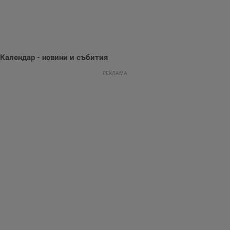
Тази информация
се използва, за да
се оптимизира
представянето на
уебсайта и да
направят
рекламните
съобщения по-
Календар - новини и събития
важни за
потребителя.
РЕКЛАМА