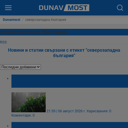
Dunavmost
/
северозападна българия
северозападна българия
RSS
Новини и статии свързани с етикет "северозападна
българия"
Краткотрайни бури с градушки връхлитат
части от България
21:55 | 06 август 2026 г.
Харесвания: 0
Коментари: 0
Термометрите удрят 36 градуса през