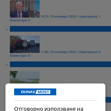
18:29 | 18 ноември 2025 г.
Харесвания: 1
Коментари: 0
Северозападът е най-опасният регион в ЕС
11:40 | 18 ноември 2025 г.
Харесвания: 0
Коментари: 0
Живакът скочи до 36 градуса в Ново село
15:41 | 30 юни 2025 г.
Харесвания: 1
Коментари: 0
ТИР влетя в двора на къща в село Арчар
Отговорно използване на