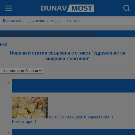
Dunavmost
/
сдружение за модерна търговия
сдружение за модерна търговия
RSS
Новини и статии свързани с етикет "сдружение за
модерна търговия"
Търговските вериги: Нашият кашкавал се
продава с 5% под доставната цена
09:10 | 20 май 2026 г.
Харесвания: 1
Коментари: 1
Николай Вълканов: Държавният контрол