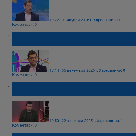
19:22 | 01 януари 2026 г.
Харесвания: 0
Коментари: 0
Николай Вълканов: Никой не може да
каже какво ще се случи с цените
17:14 | 05 декември 2025 г.
Харесвания: 0
Коментари: 0
Николай Вълканов: Държавата задушава
бизнеса на пазара на труда
19:53 | 22 ноември 2025 г.
Харесвания: 1
Коментари: 0