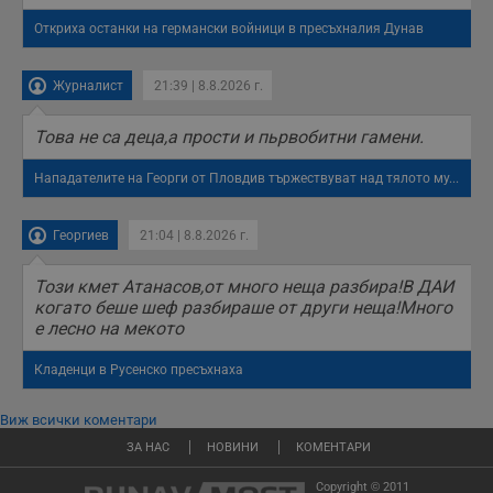
Откриха останки на германски войници в пресъхналия Дунав
Журналист
21:39 | 8.8.2026 г.
Това не са деца,а прости и пьрвобитни гамени.
Нападателите на Георги от Пловдив тържествуват над тялото му...
Георгиев
21:04 | 8.8.2026 г.
Този кмет Атанасов,от много неща разбира!В ДАИ
когато беше шеф разбираше от други неща!Много
е лесно на мекото
Кладенци в Русенско пресъхнаха
Виж всички коментари
ЗА НАС
НОВИНИ
КОМЕНТАРИ
Copyright © 2011