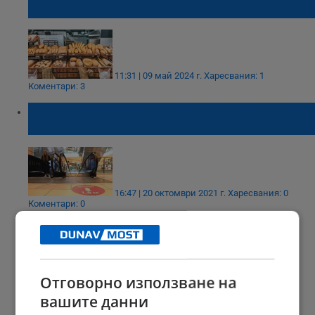
президента вето за надценката на хляба
11:31 | 09 май 2024 г.
Харесвания: 1
Коментари: 3
Големите търговски вериги искат спешна
среща със здравния министър
16:47 | 20 октомври 2021 г.
Харесвания: 0
Коментари: 0
РЕКЛАМА
Отговорно използване на
вашите данни