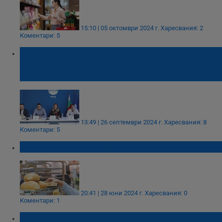
15:10 | 05 октомври 2024 г.
Харесвания: 2
Коментари: 5
Експерти настояват за изграждане на
магистрала или скоростен път Русе - Стара
Загора
13:49 | 26 септември 2024 г.
Харесвания: 8
Коментари: 5
Хаос с цената на хляба!
20:41 | 28 юни 2024 г.
Харесвания: 0
Коментари: 1
Търговските вериги поискаха от