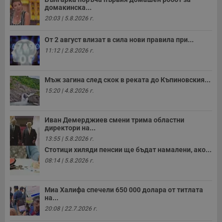
домакинска...
20:03 | 5.8.2026 г.
Строго необходимо
Ефективност
Таргетиране
Функционалност
От 2 август влизат в сила нови правила при...
11:12 | 2.8.2026 г.
Некласифицирани
Строго необходимите бисквитки позволяват основната
функционалност на уебсайта, като потребителско
Мъж загина след скок в реката до Къпиновския...
влизане и управление на акаунта. Уебсайтът не може да
15:20 | 4.8.2026 г.
се използва правилно без строго необходими
бисквитки.
Валиден
Иван Демерджиев смени трима областни
Име
Доставчик
/
Домейн
О
до
директори на...
__RequestVerificationToken
Сесия
Т
13:55 | 5.8.2026 г.
Microsoft
п
Corporation
Стотици хиляди пенсии ще бъдат намалени, ако...
ф
www.dunavmost.com
з
08:14 | 5.8.2026 г.
п
и
п
A
Миа Халифа спечели 650 000 долара от титлата
т
на...
е
д
20:08 | 22.7.2026 г.
н
п