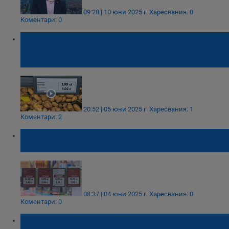
09:28 | 10 юни 2025 г.
Харесвания: 0
Коментари: 0
Объркани потребители заради
преждевременно въведените двойни цени
в лева и евро
20:52 | 05 юни 2025 г.
Харесвания: 1
Коментари: 2
Възрастни българи бъркат цените в евро с
промоция
08:37 | 04 юни 2025 г.
Харесвания: 0
Коментари: 0
БНБ и търговските вериги подписаха