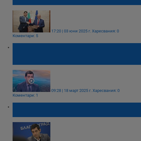
меморандум за въвеждане на еврото
17:20 | 03 юни 2025 г.
Харесвания: 0
Коментари: 5
Сдружението за модерна търговия:
Таванът на надценките ще разруши
конкуренцията
09:28 | 18 март 2025 г.
Харесвания: 0
Коментари: 1
Николай Вълканов: България е със
значително под средните цени за Европа