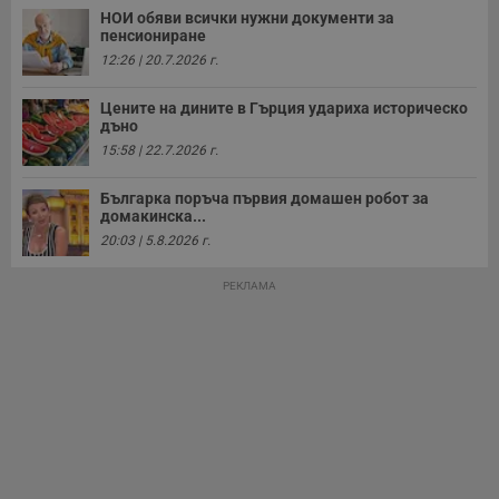
с
НОИ обяви всички нужни документи за
у
пенсиониране
и
12:26 | 20.7.2026 г.
ф
н
м
Цените на дините в Гърция удариха историческо
Т
и
дъно
п
15:58 | 22.7.2026 г.
у
з
б
Българка поръча първия домашен робот за
домакинска...
VISITOR_PRIVACY_METADATA
5 месеца
Т
YouTube
4
с
.youtube.com
20:03 | 5.8.2026 г.
седмици
с
с
п
РЕКЛАМА
и
п
т
в
с
з
с
п
о
р
п
н
п