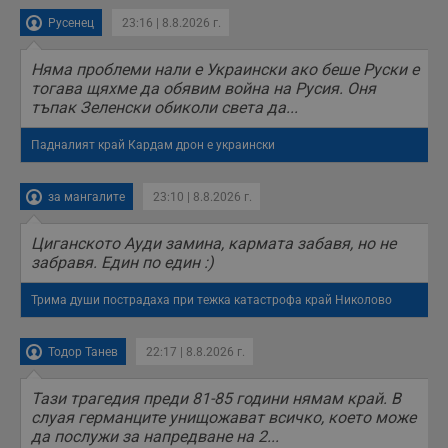
представянето на
уебсайта и да
Русенец
23:16 | 8.8.2026 г.
направят
рекламните
съобщения по-
Няма проблеми нали е Украински ако беше Руски е
важни за
тогава щяхме да обявим война на Русия. Оня
потребителя.
тъпак Зеленски обиколи света да...
Падналият край Кардам дрон е украински
за мангалите
23:10 | 8.8.2026 г.
Циганското Ауди замина, кармата забавя, но не
забравя. Един по един :)
Трима души пострадаха при тежка катастрофа край Николово
Тодор Танев
22:17 | 8.8.2026 г.
Тази трагедия преди 81-85 години нямам край. В
слуая германците унищожават всичко, което може
да послужи за напредване на 2...