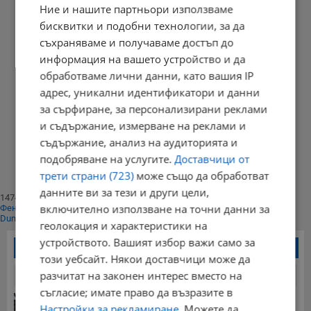
Ние и нашите партньори използваме
бисквитки и подобни технологии, за да
съхраняваме и получаваме достъп до
информация на вашето устройство и да
обработваме лични данни, като вашия IP
адрес, уникални идентификатори и данни
за сърфиране, за персонализирани реклами
и съдържание, измерване на реклами и
Начало
съдържание, анализ на аудиторията и
⟨⟨
1
подобряване на услугите.
Доставчици от
⟩⟩
трети страни (723)
може също да обработват
Край
данните ви за тези и други цели,
147405
включително използване на точни данни за
Фенове харесват
Dunavmost
геолокация и характеристики на
устройството. Вашият избор важи само за
Най-четени новини
този уебсайт. Някои доставчици може да
разчитат на законен интерес вместо на
24 часа
7 дни
30 дни
съгласие; имате право да възразите в
Обявиха жълт код за силен дъжд в 4 области на...
Настройки за рекламиране
. Можете да