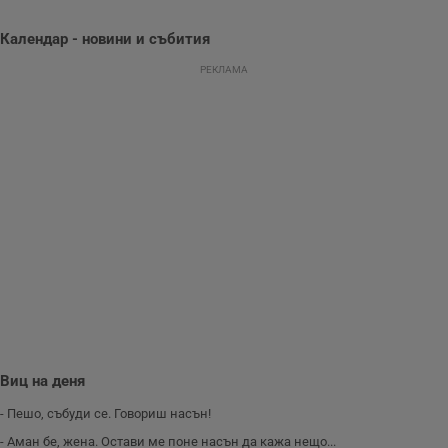
седмици
проследяване на
потребителски
взаимодействия и
Календар - новини и събития
ангажираност на
уебсайта за
РЕКЛАМА
подобряване на
обслужването и
потребителския
опит.
Gtest
1
Тази бисквитка се
Gemius
седмица
използва за A/B
.hit.gemius.pl
тестване на
уебсайта чрез
събиране на
данни за
поведението и
взаимодействието
на посетителите.
Той помага за
подобряване на
потребителския
опит, като
разбира как
потребителите се
ангажират с
различни
Виц на деня
елементи на
уебсайта по
време на етапите
- Пешо, събуди се. Говориш насън!
на тестване.
- Аман бе, жена. Остави ме поне насън да кажа нещо...