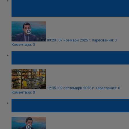
Николай Вълканов: Мерки в бюджета
товарят изрядния бизнес с милиони
левове
09:20 | 07 ноември 2025 г.
Харесвания: 0
Коментари: 0
Търговците искат преразглеждане на
правилата за публикуване на цени
12:35 | 09 септември 2025 г.
Харесвания: 0
Коментари: 0
Николай Вълканов: Дигиталните ценови
системи предпазват от спекула с еврото