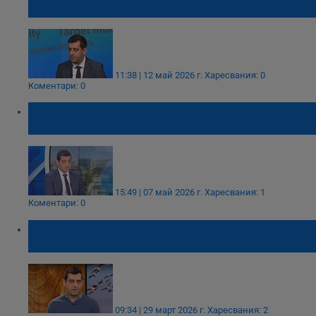
върху цените ограничава промоциите
11:38 | 12 май 2026 г.
Харесвания: 0
Коментари: 0
Търговските вериги искат спешна среща с
новия кабинет
15:49 | 07 май 2026 г.
Харесвания: 1
Коментари: 0
Николай Вълканов: Няма риск от
чувствително поскъпване на храните
09:34 | 29 март 2026 г.
Харесвания: 2