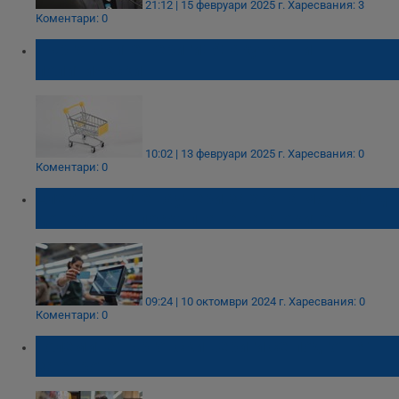
21:12 | 15 февруари 2025 г.
Харесвания: 3
Коментари: 0
Търговските вериги: Атакуват ни
политически
10:02 | 13 февруари 2025 г.
Харесвания: 0
Коментари: 0
Електронните ваучери за храна можело да
доведат до поскъпване на стоките
09:24 | 10 октомври 2024 г.
Харесвания: 0
Коментари: 0
Големите търговски вериги се подготвят
за еврото