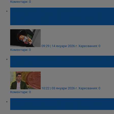
Коментари: 0
Николай Вълканов: Забавянето на
депозитната система ще струва скъпо на
данъкоплатците
09:29 | 14 януари 2026 г.
Харесвания: 0
Коментари: 0
Големите вериги отчитат гладък преход
към еврото
10:22 | 03 януари 2026 г.
Харесвания: 0
Коментари: 0
Николай Вълканов: Инфлацията ще се
понижи през следващите години