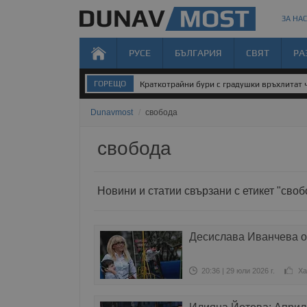
ЗА НАС
РУСЕ
БЪЛГАРИЯ
СВЯТ
РА
ГОРЕЩО
Краткотрайни бури с градушки връхлитат 
Dunavmost
/
свобода
свобода
Новини и статии свързани с етикет "своб
Десислава Иванчева о
20:36 | 29 юли 2026 г.
Ха