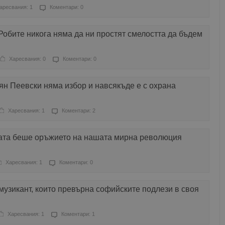
аресвания: 1
Коментари: 0
Робите никога няма да ни простят смелостта да бъдем
Харесвания: 0
Коментари: 0
н Пеевски няма избор и навсякъде е с охрана
Харесвания: 1
Коментари: 2
рата беше оръжието на нашата мирна революция
Харесвания: 1
Коментари: 0
музикант, които превърна софийските подлези в своя
Харесвания: 1
Коментари: 1