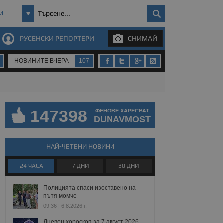
И
РУСЕНСКИ РЕПОРТЕРИ
СНИМАЙ
НОВИНИТЕ ВЧЕРА
107
147398
ФЕНОВЕ ХАРЕСВАТ
DUNAVMOST
НАЙ-ЧЕТЕНИ НОВИНИ
24 ЧАСА
7 ДНИ
30 ДНИ
Полицията спаси изоставено на
пътя момче
09:36 | 6.8.2026 г.
Дневен хороскоп за 7 август 2026