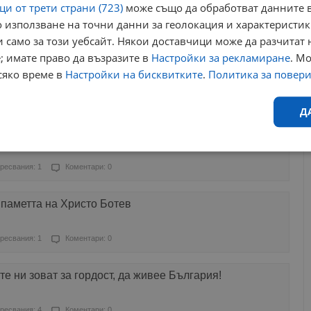
и от трети страни (723)
може също да обработват данните в
 използване на точни данни за геолокация и характеристик
ресвания: 15
Коментари: 3
 само за този уебсайт. Някои доставчици може да разчитат 
; имате право да възразите в
Настройки за рекламиране
. М
ганизира гей парад въпреки забраната на Орбан
сяко време в
Настройки на бисквитките
.
Политика за повер
ресвания: 0
Коментари: 0
Д
памет на Христо Ботев отслужиха в Русе
Ефективност
Таргетиране
Функционалност
Н
ресвания: 1
Коментари: 0
 паметта на Христо Ботев
ресвания: 1
Коментари: 0
еобходимо
Ефективност
Таргетиране
Функционалност
Неклас
е ни зоват за гордост, да живее България!
исквитки позволяват основната функционалност на уебсайта, като потребителско
не може да се използва правилно без строго необходими бисквитки.
ресвания: 4
Коментари: 0