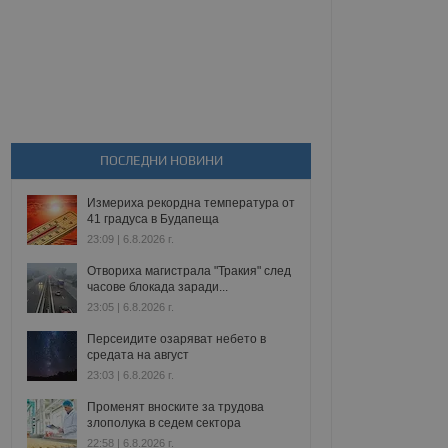
ПОСЛЕДНИ НОВИНИ
Измериха рекордна температура от
41 градуса в Будапеща
23:09 | 6.8.2026 г.
Отвориха магистрала "Тракия" след
часове блокада заради...
23:05 | 6.8.2026 г.
Персеидите озаряват небето в
средата на август
23:03 | 6.8.2026 г.
Променят вноските за трудова
злополука в седем сектора
22:58 | 6.8.2026 г.