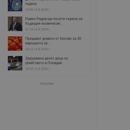
година
15:00 | 6.8.2026 г.
Румен Радев ще посети терена за
бъдещия космически...
07:19 | 6.8.2026 г.
Продават домати от Косово за 30
евроцента за...
18:12 | 6.8.2026 г.
Задържаха десет деца за
убийството в Пловдив
15:43 | 6.8.2026 г.
РЕКЛАМА