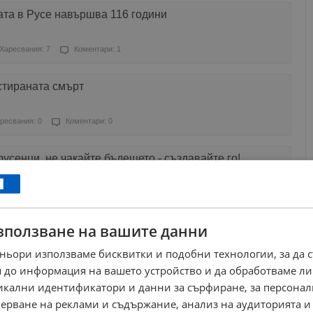
ата в Русе навършва 116 години
Харесвания: 7
Коментари: 1
стираната смърт
ресвания: 0
Коментари: 0
усенци, не чакайте бъдещето - създавайте го!
ресвания: 3
Коментари: 2
зползване на вашите данни
ете се качвах на Пирин в България и гледах Гърция
ньори използваме бисквитки и подобни технологии, за да 
ресвания: 1
Коментари: 0
 до информация на вашето устройство и да обработваме ли
никални идентификатори и данни за сърфиране, за персона
инът най-добре се държи по време на робство
ерване на реклами и съдържание, анализ на аудиторията и