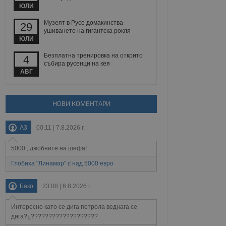
йният потребител може
ЮЛИ
 уебсайт.
Музеят в Русе домакинства
29
ушиването на гигантска рокля
ЮЛИ
Описание
Безплатна тренировка на открито
4
събира русенци на кея
ребителски
елското поведение и
АВГ
раници на сайта. Тя
яване на сайта. Тя
не на прегледи на
формация, която е
взаимодействат с
нкционалност в целия
прекарано на
редпочитанията на
НОВИ КОМЕНТАРИ
 сайтове; тя може
остта на социалните
тора на сайта.
използва новата или
A3
00:11 | 7.8.2026 г.
елски взаимодействия
нето и потребителския
5000 , джобните на шефа!
рез събиране на данни
Глобиха "Линамар" с над 5000 евро
 помага за
отребителите се
тапите на тестване.
Бако
23:08 | 6.8.2026 г.
тистически данни,
 броя на посещенията,
Интересно като се дига петрола веднага се
 са били заредени.
елския опит.
дига?¿???????????????????