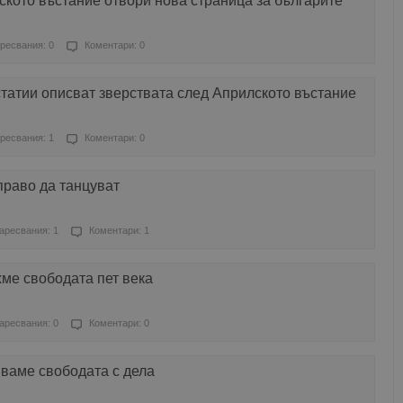
кото въстание отвори нова страница за българите
ресвания: 0
Коментари: 0
татии описват зверствата след Априлското въстание
ресвания: 1
Коментари: 0
право да танцуват
аресвания: 1
Коментари: 1
ме свободата пет века
аресвания: 0
Коментари: 0
ваме свободата с дела