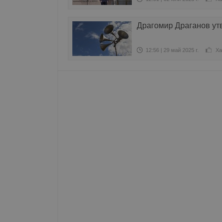
Име
Драгомир Драганов утв
__RequestVerificationT
12:56 | 29 май 2025 г.
Ха
VISITOR_PRIVACY_MET
__cf_bm
receive-cookie-depreca
ASP.NET_SessionId