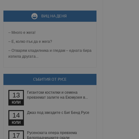
ВИЦ НА ДЕНЯ
не, зададена от уеб
 ASP.NET MVC
спре неразрешеното
т, известно като
– Много е жега!
тове. Той не съдържа
щожава при затваряне
– Е, колко пък да е жега?
– Отварям хладилника и гледам – едната бира
ение на съгласието на
изпила другата...
ст за тяхното
а данни за съгласието
ични политики и
антира, че техните
 сесии.
СЪБИТИЯ ОТ РУСЕ
аничаване между хората
а, за да се правят
Гигантски костилки и семена
хния уебсайт.
13
превземат залите на Екомузея в...
ЮЛИ
сигнализира на
 на бисквитките,
Джаз под звездите с Биг Бенд Русе
14
а съответствие и
ндарти и
ЮЛИ
ck и предоставя
Русенската опера превзема
17
требител използва
Белоградчишките скали