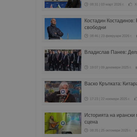
08:31 | 03 март 2026 г.
Х
Костадин Костадинов: 
свободни
08:46 | 23 февруари 2026 г.
Владислав Панев: Деля
19:07 | 09 декември 2025 г.
Васко Кръпката: Кита
17:23 | 22 ноември 2025 г.
Историята на ирански 
сцена
08:35 | 25 октомври 2025 г.