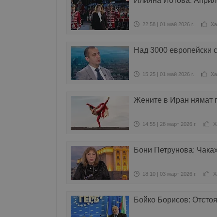
Илияна Йотова: Априлс
22:58 | 01 май 2026 г.
Ха
Над 3000 европейски с
15:25 | 01 май 2026 г.
Ха
Жените в Иран нямат 
14:55 | 28 март 2026 г.
Х
Бони Петрунова: Чаках
18:10 | 03 март 2026 г.
Х
Бойко Борисов: Отстоя