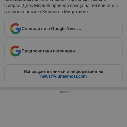
бисквитки.
Ципрас. Днес Меркел проведе среща на четири очи с
гръцкия премиер Кириакос Мицотакис.
Валиден
Име
Доставчик
/
Домейн
О
до
__RequestVerificationToken
Сесия
Т
Microsoft
Следвай ни в Google News
→
п
Corporation
ф
www.dunavmost.com
з
п
и
п
Предпочитани източници
→
A
т
е
д
н
Изпращайте снимки и информация на
п
news@dunavmost.com
с
у
и
ф
РЕКЛАМА
н
м
Т
и
п
у
з
б