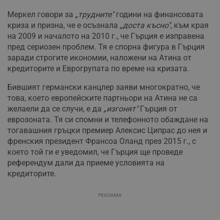
Меркел говори за
„трудните"
години на финансовата
криза и призна, че е осъзнала
„доста късно"
, към края
на 2009 и началото на 2010 г., че Гърция е изправена
пред сериозен проблем. Тя е спорна фигура в Гърция
заради строгите икономии, наложени на Атина от
кредиторите и Еврогрупата по време на кризата.
Бившият германски канцлер заяви многократно, че
това, което европейските партньори на Атина не са
желаели да се случи, е да
„изгонят"
Гърция от
еврозоната. Тя си спомни и телефонното обаждане на
тогавашния гръцки премиер Алексис Ципрас до нея и
френския президент Франсоа Оланд през 2015 г., с
което той ги е уведомил, че Гърция ще проведе
референдум дали да приеме условията на
кредиторите.
РЕКЛАМА