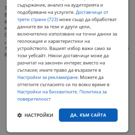
съдържание, анализ на аудиторията и
Тя допълни, че в момента с руския президент
подобряване на услугите.
Доставчици от
Владимир Путин няма никакви контакти. Според нея
трети страни (723)
може също да обработват
едно от най-големите й лични несъгласия с Путин се
данните ви за тези и други цели,
крие в това кое е било най-лошото събитие на XX в.
включително използване на точни данни за
Според нея това е националсоциализмът и нацистите.
геолокация и характеристики на
„За него е разпадането на Съветския съюз – а за мен
това, че Студената война свърши, е нещо хубаво"
, каза
устройството. Вашият избор важи само за
бившата канцлерка.
този уебсайт. Някои доставчици може да
разчитат на законен интерес вместо на
РЕКЛАМА
съгласие; имате право да възразите в
Настройки за рекламиране
. Можете да
оттеглите съгласието си по всяко време в
Настройки на бисквитките
.
Политика за
поверителност
НАСТРОЙКИ
ДА, КЪМ САЙТА
Строго
Ефективност