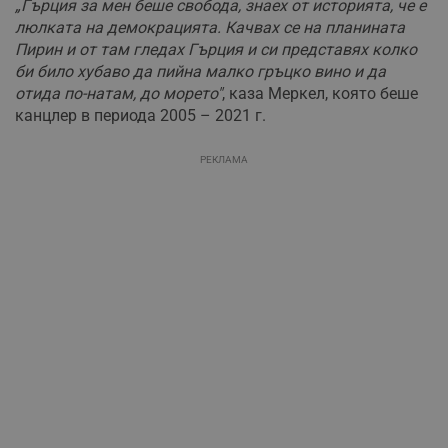
„Гърция за мен беше свобода, знаех от историята, че е
люлката на демокрацията. Качвах се на планината
Пирин и от там гледах Гърция и си представях колко
би било хубаво да пийна малко гръцко вино и да
отида по-натам, до морето"
, каза Меркел, която беше
канцлер в периода 2005 – 2021 г.
РЕКЛАМА