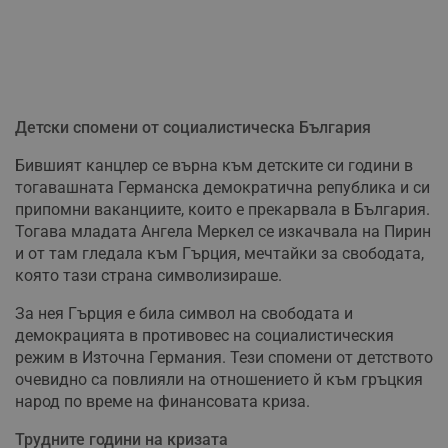
Детски спомени от социалистическа България
Бившият канцлер се върна към детските си години в
тогавашната Германска демократична република и си
припомни ваканциите, които е прекарвала в България.
Тогава младата Ангела Меркел се изкачвала на Пирин
и от там гледала към Гърция, мечтайки за свободата,
която тази страна символизираше.
За нея Гърция е била символ на свободата и
демокрацията в противовес на социалистическия
режим в Източна Германия. Тези спомени от детството
очевидно са повлияли на отношението й към гръцкия
народ по време на финансовата криза.
Трудните години на кризата