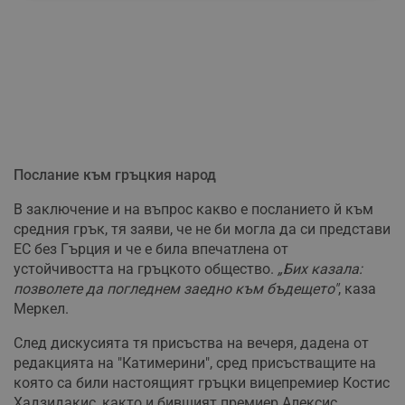
необходимо
Таргетиране
Функционалност
Некласифицирани
Послание към гръцкия народ
В заключение и на въпрос какво е посланието й към
средния грък, тя заяви, че не би могла да си представи
ЕС без Гърция и че е била впечатлена от
устойчивостта на гръцкото общество.
„Бих казала:
Строго необходимо
Ефективност
позволете да погледнем заедно към бъдещето"
, каза
Таргетиране
Функционалност
Меркел.
Некласифицирани
След дискусията тя присъства на вечеря, дадена от
редакцията на "Катимерини", сред присъстващите на
Строго необходимите бисквитки позволяват основната
функционалност на уебсайта, като потребителско
която са били настоящият гръцки вицепремиер Костис
влизане и управление на акаунта. Уебсайтът не може да
Хадзидакис, както и бившият премиер Алексис
се използва правилно без строго необходими