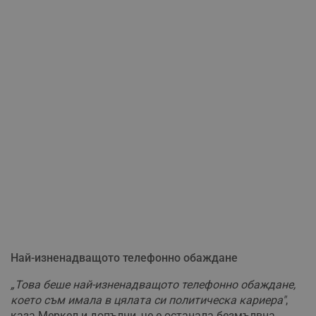
Най-изненадващото телефонно обаждане
„Това беше най-изненадващото телефонно обаждане,
което съм имала в цялата си политическа кариера"
,
каза Меркел и допълни, че е останала безмълвна,