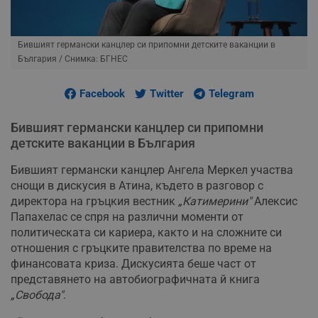
Бившият германски канцлер си припомни детските ваканции в
България
/ Снимка: БГНЕС
Facebook
Twitter
Telegram
Бившият германски канцлер си припомни
детските ваканции в България
Бившият германски канцлер Ангела Меркел участва
снощи в дискусия в Атина, където в разговор с
директора на гръцкия вестник
„Катимерини"
Алексис
Папахелас се спря на различни моменти от
политическата си кариера, както и на сложните си
отношения с гръцките правителства по време на
финансовата криза. Дискусията беше част от
представянето на автобиографичната й книга
„Свобода"
.