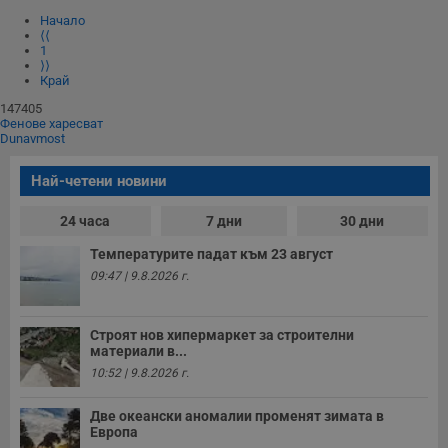
Начало
⟨⟨
1
⟩⟩
Край
147405
Фенове харесват
Dunavmost
Най-четени новини
24 часа
7 дни
30 дни
Температурите падат към 23 август
09:47 | 9.8.2026 г.
Строят нов хипермаркет за строителни
материали в...
10:52 | 9.8.2026 г.
Две океански аномалии променят зимата в
Европа