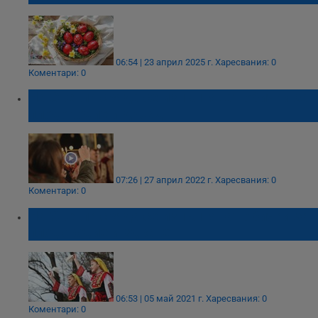
06:54 | 23 април 2025 г.
Харесвания: 0
Коментари: 0
На Светла сряда се изпълняват обичаи за
плодородие и дъжд
07:26 | 27 април 2022 г.
Харесвания: 0
Коментари: 0
На Светла сряда се изпълняват обичаи за
плодородие и здраве
06:53 | 05 май 2021 г.
Харесвания: 0
Коментари: 0