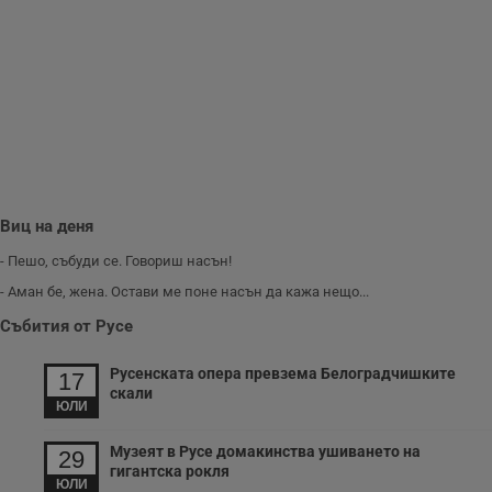
с
з
с
п
о
р
п
н
п
к
ч
п
с
б
Виц на деня
__cf_bm
29
Т
Cloudflare Inc.
минути
с
.twitter.com
- Пешо, събуди се. Говориш насън!
59
р
секунди
м
- Аман бе, жена. Остави ме поне насън да кажа нещо...
б
о
Събития от Русе
у
п
о
и
Русенската опера превзема Белоградчишките
17
т
скали
ЮЛИ
receive-cookie-deprecation
.hit.gemius.pl
1 година
Т
с
с
Музеят в Русе домакинства ушиването на
29
н
гигантска рокля
н
ЮЛИ