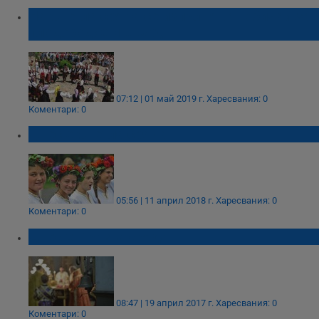
На Светла сряда се изпълняват обичаи за
плодородие и дъжд
07:12 | 01 май 2019 г.
Харесвания: 0
Коментари: 0
Днес е Светла сряда
05:56 | 11 април 2018 г.
Харесвания: 0
Коментари: 0
Днес е Празна сряда
08:47 | 19 април 2017 г.
Харесвания: 0
Коментари: 0