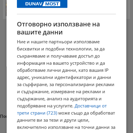
Българка поръча първия домашен робот за
домакинска...
20:03 | 5.8.2026 г.
Отговорно използване на
РЕКЛАМА
вашите данни
Ние и нашите партньори използваме
бисквитки и подобни технологии, за да
съхраняваме и получаваме достъп до
информация на вашето устройство и да
обработваме лични данни, като вашия IP
адрес, уникални идентификатори и данни
за сърфиране, за персонализирани реклами
и съдържание, измерване на реклами и
съдържание, анализ на аудиторията и
подобряване на услугите.
Доставчици от
трети страни (723)
може също да обработват
Последни новини
данните ви за тези и други цели,
включително използване на точни данни за