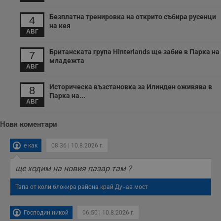
п
б
п
Безплатна тренировка на открито събира русенци
4
с
на кея
о
АВГ
с
а
р
Британската група Hinterlands ще забие в Парка на
7
у
младежта
з
АВГ
з
п
Историческа възстановка за Илинден оживява в
8
ASP.NET_SessionId
Сесия
Т
Microsoft
Парка на...
с
Corporation
АВГ
D
www.dunavmost.com
п
и
Нови коментари
т
к
п
е как
08:36 | 10.8.2026 г.
и
у
р
ще ходим на новия пазар там ?
к
п
д
Тапа от коли блокира района край Дунав мост
д
п
у
Господин никой
06:50 | 10.8.2026 г.