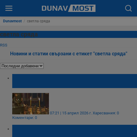
Dunavmost
/
светла сряда
светла сряда
RSS
Новини и статии свързани с етикет "светла сряда"
Девойки гадаят за съпрузи с три чехъла на
Светла сряда
07:21 | 15 април 2026 г.
Харесвания: 0
Коментари: 0
Днес празнуваме Светла сряда с обичаи за
дъжд и защита от болести