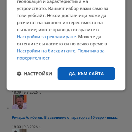
геолокация и характеристики на
устройството. Вашият избор важи само за
Седмичен хороскоп за 10 - 16 август 2026
този уебсайт. Някои доставчици може да
разчитат на законен интерес вместо на
21:05 | 9.8.2026 г.
съгласие; имате право да възразите в
Настройки за рекламиране
. Можете да
оттеглите съгласието си по всяко време в
Дневен хороскоп за 10 август 2026 година
Настройки на бисквитките
.
Политика за
поверителност
21:02 | 9.8.2026 г.
НАСТРОЙКИ
ДА, КЪМ САЙТА
В Будапеща спретнаха парти в пресъхналото корито на Дунав
Строго
Ефективност
18:09 | 9.8.2026 г.
необходимо
Ричард Алибегов: В заведение с таратор за 10 евро - няма...
Таргетиране
Функционалност
18:03 | 9.8.2026 г.