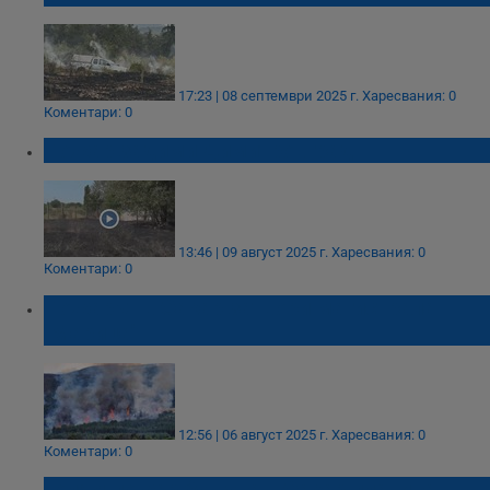
17:23 | 08 септември 2025 г.
Харесвания: 0
Коментари: 0
Пожар задими Димитровград
13:46 | 09 август 2025 г.
Харесвания: 0
Коментари: 0
Пожарът в Сакар затвори магистрала
"Марица"
12:56 | 06 август 2025 г.
Харесвания: 0
Коментари: 0
Голям пожар бушува в Сакар планина