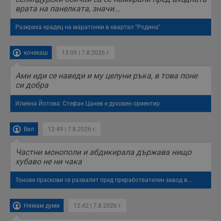
врата на панелката, значи...
Разкриха крадец на маратонки в квартал "Родина"
кочекаш
13:09 | 7.8.2026 г.
Ами иди се наведи и му целуни ръка, в това поне
си добра
Илияна Йотова: Стефан Цанев е духовен ориентир
Вил
12:49 | 7.8.2026 г.
Частни монополи и абдикирала държава нищо
хубаво не ни чака
Тонове праскови се развалят пред преработвателен завод в...
Нямам думи
12:42 | 7.8.2026 г.