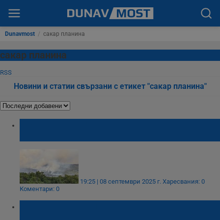
Dunavmost
/
сакар планина
сакар планина
RSS
Новини и статии свързани с етикет "сакар планина"
Обявиха частично бедствено положение в
Свиленград заради пожара в Сакар
19:25 | 08 септември 2025 г.
Харесвания: 0
Коментари: 0
Пожар обхвана 1000 декара гори и пасища
в Сакар планина