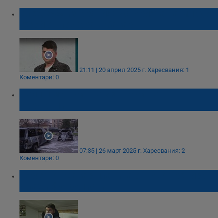
След 75% изгаряния: Историята на младия
герой от пожара в Сакар
21:11 | 20 април 2025 г.
Харесвания: 1
Коментари: 0
Коли и магазин горяха тази нощ в
Харманли
07:35 | 26 март 2025 г.
Харесвания: 2
Коментари: 0
Героят от Сакар планина отново тренира
млади футболисти