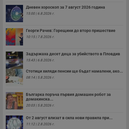
Строго необходимо
Ефективност
Дневен хороскоп за 7 август 2026 година
Таргетиране
Функционалност
15:00 | 6.8.2026 г.
Некласифицирани
Строго необходимите бисквитки позволяват основната
Георги Рачев: Горещини до второ пришествие
функционалност на уебсайта, като потребителско
влизане и управление на акаунта. Уебсайтът не може да
10:15 | 7.8.2026 г.
се използва правилно без строго необходими
бисквитки.
Задържаха десет деца за убийството в Пловдив
Валиден
Име
Доставчик
/
Домейн
О
до
15:43 | 6.8.2026 г.
__RequestVerificationToken
Сесия
Т
Microsoft
Стотици хиляди пенсии ще бъдат намалени, ако...
п
Corporation
ф
www.dunavmost.com
08:14 | 5.8.2026 г.
з
п
и
п
Българка поръча първия домашен робот за
A
домакинска...
т
е
20:03 | 5.8.2026 г.
д
н
п
От 2 август влизат в сила нови правила при...
с
у
11:12 | 2.8.2026 г.
и