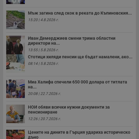
ф
н
м
Мъж загина след скок в реката до Къпиновския...
Т
15:20 | 4.8.2026 г.
и
п
у
з
Иван Демерджиев смени трима областни
б
директори на...
VISITOR_PRIVACY_METADATA
5 месеца
Т
YouTube
13:55 | 5.8.2026 г.
4
с
.youtube.com
седмици
с
Стотици хиляди пенсии ще бъдат намалени, ако...
с
08:14 | 5.8.2026 г.
п
и
п
т
Миа Халифа спечели 650 000 долара от титлата
в
с
на...
з
20:08 | 22.7.2026 г.
с
п
о
НОИ обяви всички нужни документи за
р
пенсиониране
п
н
12:26 | 20.7.2026 г.
п
к
ч
Цените на дините в Гърция удариха историческо
п
дъно
с