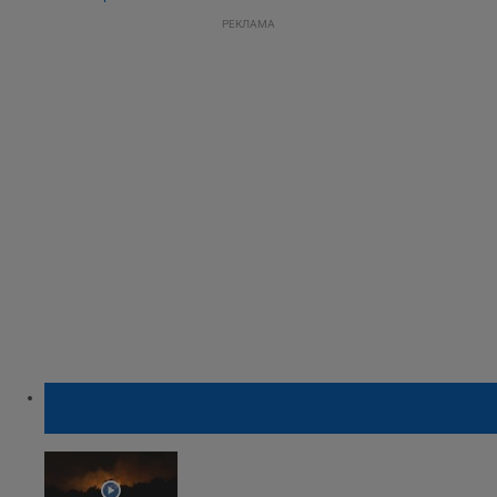
РЕКЛАМА
Огнена стихия край Свиленградско
"погълна" 2000 дка борова гора