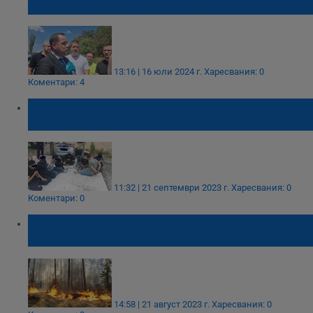
гасенето на пожари у нас
13:16 | 16 юли 2024 г.
Харесвания: 0
Коментари: 4
Заловиха 12 нелегални мигранти в
Харманлийско
11:32 | 21 септември 2023 г.
Харесвания: 0
Коментари: 0
Затвориха участък от международния път
Русе - Свиленград
14:58 | 21 август 2023 г.
Харесвания: 0