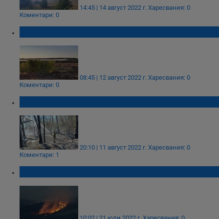
14:45 | 14 август 2022 г.
Харесвания: 0
Коментари: 0
Овладяха пожара в Сакар планина
08:45 | 12 август 2022 г.
Харесвания: 0
Коментари: 0
Голям пожар гори в Сакар планина
20:10 | 11 август 2022 г.
Харесвания: 0
Коментари: 1
Голям пожар горя в Сакар планина
10:02 | 21 юли 2022 г.
Харесвания: 0