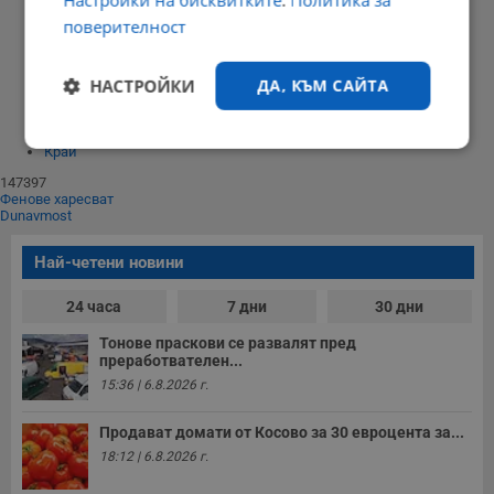
Настройки на бисквитките
.
Политика за
поверителност
22:41 | 15 октомври 2017 г.
Харесвания: 3
Коментари: 5
НАСТРОЙКИ
ДА, КЪМ САЙТА
Начало
⟨⟨
1
⟩⟩
Строго
Ефективност
Край
необходимо
147397
Фенове харесват
Dunavmost
Таргетиране
Функционалност
Най-четени новини
24 часа
7 дни
30 дни
Некласифицирани
Тонове праскови се развалят пред
преработвателен...
15:36 | 6.8.2026 г.
Продават домати от Косово за 30 евроцента за...
18:12 | 6.8.2026 г.