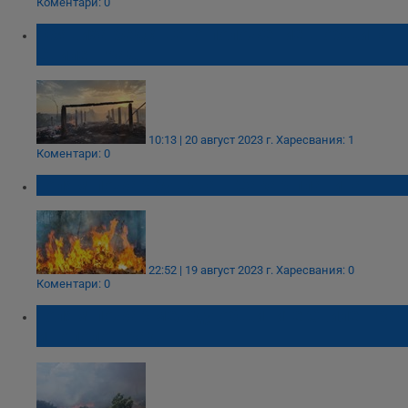
Коментари: 0
Обявиха бедствено положение в община
Свиленград
10:13 | 20 август 2023 г.
Харесвания: 1
Коментари: 0
Голям пожар бушува в Сакар планина
22:52 | 19 август 2023 г.
Харесвания: 0
Коментари: 0
Голям пожар между общините Свиленград
и Тополовград