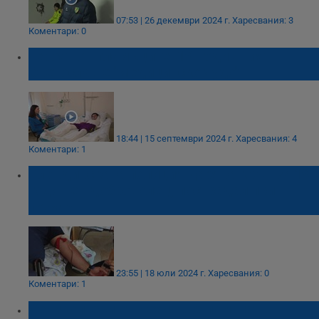
07:53 | 26 декември 2024 г.
Харесвания: 3
Коментари: 0
Героят от пламъците: 19-годишният
Светослав е "медицинско чудо"
18:44 | 15 септември 2024 г.
Харесвания: 4
Коментари: 1
Пловдивската полиция дарява кръв за 19-
годишен доброволец, пострадал при
пожар
23:55 | 18 юли 2024 г.
Харесвания: 0
Коментари: 1
Хеликоптери от Чехия ще помагат в