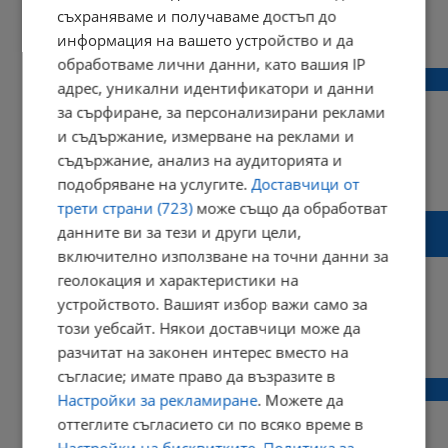
съхраняваме и получаваме достъп до
14:15 | 28 февруари 2020 г.
Харесвания: 2
информация на вашето устройство и да
Коментари: 0
обработваме лични данни, като вашия IP
Ловци отстреляха 200-килограмов глиган
адрес, уникални идентификатори и данни
за сърфиране, за персонализирани реклами
и съдържание, измерване на реклами и
съдържание, анализ на аудиторията и
14:34 | 05 ноември 2017 г.
Харесвания: 1
подобряване на услугите.
Доставчици от
Коментари: 2
трети страни (723)
може също да обработват
Пожарникарите търсили мъжът с
данните ви за тези и други цели,
термокамера при пожара снощи
включително използване на точни данни за
геолокация и характеристики на
устройството. Вашият избор важи само за
този уебсайт. Някои доставчици може да
21:14 | 16 октомври 2017 г.
Харесвания: 1
разчитат на законен интерес вместо на
Коментари: 0
съгласие; имате право да възразите в
Голям пожар в квартал "Родина"
Настройки за рекламиране
. Можете да
оттеглите съгласието си по всяко време в