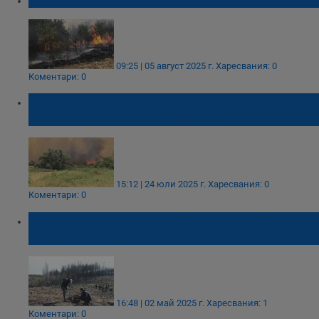
09:25 | 05 август 2025 г.
Харесвания: 0
Коментари: 0
Животни в беда: Пожарите погубиха
десетки видове в България
15:12 | 24 юли 2025 г.
Харесвания: 0
Коментари: 0
Доброволци засадиха 10 хиляди фиданки
на място на опожарена гора в Сакар
16:48 | 02 май 2025 г.
Харесвания: 1
Коментари: 0