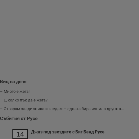
анонимни
статистически
данни, свързани с
посещенията в
уебсайта на
потребителя, като
броя на
посещенията,
средното време,
прекарано на
уебсайта и какви
страници са били
заредени. Целта е
да се подобри
съдържанието на
сайта и
потребителския
опит.
Виц на деня
Gdynp
1 година
Тази бисквитка се
Gemius
използва с цел
.hit.gemius.pl
– Много е жега!
събиране на
информация за
– Е, колко пък да е жега?
потребителското
поведение и
– Отварям хладилника и гледам – едната бира изпила другата...
предпочитания.
Тази информация
Събития от Русе
се използва, за да
се оптимизира
представянето на
уебсайта и да
Джаз под звездите с Биг Бенд Русе
14
направят