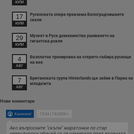
рекламните
ЮЛИ
съобщения по-
важни за
потребителя.
Русенската опера превзема Белоградчишките
17
скали
ЮЛИ
Музеят в Русе домакинства ушиването на
29
гигантска рокля
ЮЛИ
Безплатна тренировка на открито събира русенци
4
на кея
АВГ
Британската група Hinterlands ще забие в Парка на
7
младежта
АВГ
Нови коментари
Хахахаха!
13:24 | 7.8.2026 г.
Ако въпросните "скъпи" маратонки по стар
селяндурски обичай са се намирали пред входната