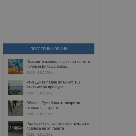
ПОСЛЕДНИ НОВИНИ
Пожарите изпепеляват гори колкото
половин Витоша всяка...
09:10 | 6.8.2026 г.
Река Дунав падна до минус 101
сантиметра при Русе
09:07 | 6.8.2026 г.
Община Русе бави отговори за
скандален строеж
09:02 | 6.8.2026 г.
Разчистиха опасните конструкции в
подлеза на жп гарата
08:53 | 6.8.2026 г.