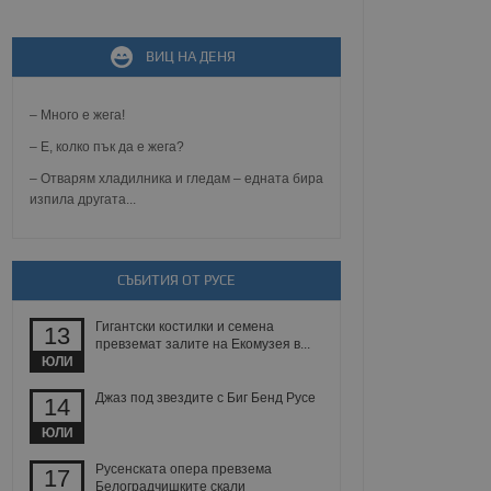
ВИЦ НА ДЕНЯ
не, зададена от уеб
 ASP.NET MVC
спре неразрешеното
т, известно като
– Много е жега!
тове. Той не съдържа
щожава при затваряне
– Е, колко пък да е жега?
– Отварям хладилника и гледам – едната бира
ение на съгласието на
изпила другата...
ст за тяхното
а данни за съгласието
ични политики и
антира, че техните
 сесии.
СЪБИТИЯ ОТ РУСЕ
аничаване между хората
а, за да се правят
Гигантски костилки и семена
хния уебсайт.
13
превземат залите на Екомузея в...
ЮЛИ
сигнализира на
 на бисквитките,
Джаз под звездите с Биг Бенд Русе
14
а съответствие и
ндарти и
ЮЛИ
ck и предоставя
Русенската опера превзема
17
требител използва
Белоградчишките скали