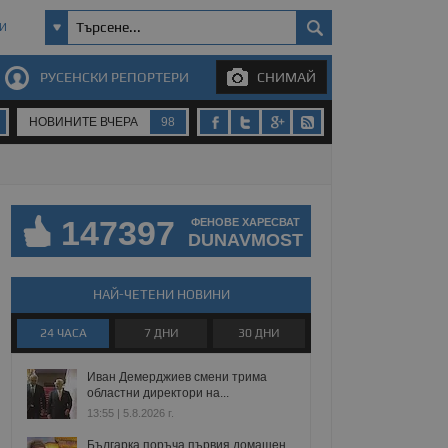
И
РУСЕНСКИ РЕПОРТЕРИ
СНИМАЙ
НОВИНИТЕ ВЧЕРА
98
147397
ФЕНОВЕ ХАРЕСВАТ
DUNAVMOST
НАЙ-ЧЕТЕНИ НОВИНИ
24 ЧАСА
7 ДНИ
30 ДНИ
Иван Демерджиев смени трима
областни директори на...
13:55 | 5.8.2026 г.
Българка поръча първия домашен