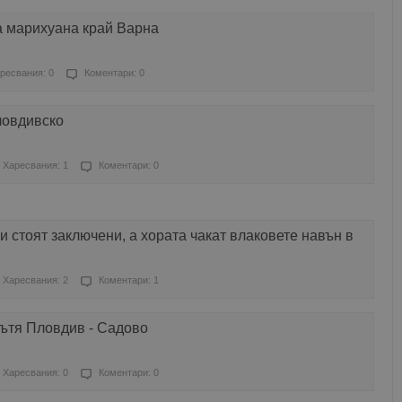
а марихуана край Варна
ресвания: 0
Коментари: 0
ловдивско
Харесвания: 1
Коментари: 0
 стоят заключени, а хората чакат влаковете навън в
Харесвания: 2
Коментари: 1
пътя Пловдив - Садово
Харесвания: 0
Коментари: 0