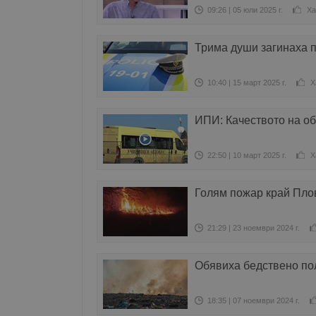
09:26 | 05 юли 2025 г.
Ха
Трима души загинаха 
10:40 | 15 март 2025 г.
Х
ИПИ: Качеството на о
22:50 | 10 март 2025 г.
Х
Голям пожар край Пло
21:29 | 23 ноември 2024 г.
Обявиха бедствено по
18:35 | 07 ноември 2024 г.