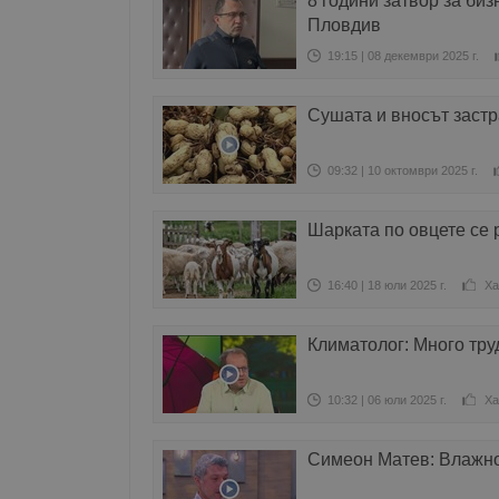
8 години затвор за би
Пловдив
19:15 | 08 декември 2025 г.
Сушата и вносът заст
09:32 | 10 октомври 2025 г.
Шарката по овцете се 
16:40 | 18 юли 2025 г.
Ха
Климатолог: Много тру
10:32 | 06 юли 2025 г.
Ха
Симеон Матев: Влажно