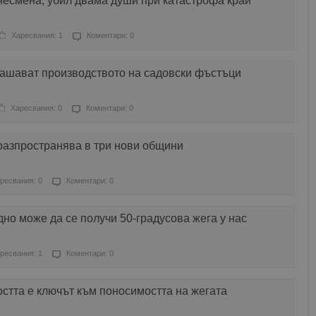
знесмена, убил двама души при катастрофа край
Харесвания: 1
Коментари: 0
рашават производството на садовски фъстъци
Харесвания: 0
Коментари: 0
разпространява в три нови общини
ресвания: 0
Коментари: 0
дно може да се получи 50-градусова жега у нас
ресвания: 1
Коментари: 0
стта е ключът към поносимостта на жегата