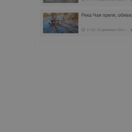
Име
Река Чая преля, обяв
__RequestVerificationT
17:16 | 12 декември 2021 г.
VISITOR_PRIVACY_MET
__cf_bm
receive-cookie-depreca
ASP.NET_SessionId