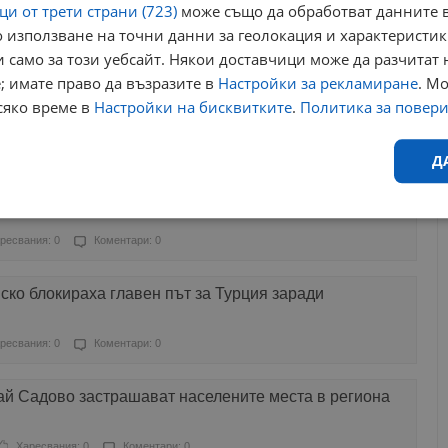
и от трети страни (723)
може също да обработват данните в
 използване на точни данни за геолокация и характеристик
ресвания: 0
Коментари: 0
 само за този уебсайт. Някои доставчици може да разчитат 
; имате право да възразите в
Настройки за рекламиране
. М
пенсираме пострадалите от градушките до месец
сяко време в
Настройки на бисквитките
.
Политика за повер
ресвания: 0
Коментари: 0
Д
блокираха международния път към Турция
Ефективност
Таргетиране
Функционалност
Н
ресвания: 0
Коментари: 0
ко блокираха главен път за Турция заради
ресвания: 0
Коментари: 0
еобходимо
Ефективност
Таргетиране
Функционалност
Неклас
ай Садово застрашават населените места в региона
исквитки позволяват основната функционалност на уебсайта, като потребителско
не може да се използва правилно без строго необходими бисквитки.
Харесвания: 0
Коментари: 0