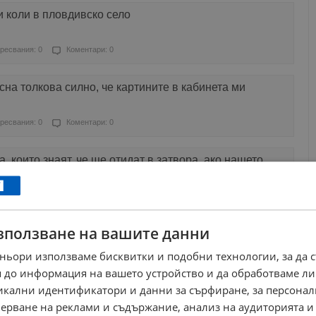
 коли в пловдивско село
ресвания: 0
Коментари: 0
сна толкова силно, че картините в кабинета ми
ресвания: 0
Коментари: 0
, които знаят, че ще отидат в затвора, ако нашето
ресвания: 1
Коментари: 2
зползване на вашите данни
ието е с охрана от НСО след заплахи за живота му
ньори използваме бисквитки и подобни технологии, за да 
ресвания: 1
Коментари: 0
 до информация на вашето устройство и да обработваме ли
никални идентификатори и данни за сърфиране, за персона
ни ще дойде вторият танкер с гориво от САЩ
ерване на реклами и съдържание, анализ на аудиторията и