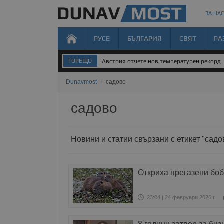
ЗА НАС
РУСЕ
БЪЛГАРИЯ
СВЯТ
РА
ГОРЕЩО
Австрия отчете нов температурен рекорд
Dunavmost
/
садово
садово
Новини и статии свързани с етикет "садо
Откриха прегазени боб
23:04 | 24 февруари 2026 г.