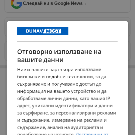
Следвай ни в Google News
→
Предпочитани източници
→
Изпращайте снимки и информация на
Отговорно използване на
news@dunavmost.com
вашите данни
Ние и нашите партньори използваме
РЕКЛАМА
бисквитки и подобни технологии, за да
съхраняваме и получаваме достъп до
информация на вашето устройство и да
обработваме лични данни, като вашия IP
адрес, уникални идентификатори и данни
за сърфиране, за персонализирани реклами
и съдържание, измерване на реклами и
съдържание, анализ на аудиторията и
подобряване на услугите.
Доставчици от