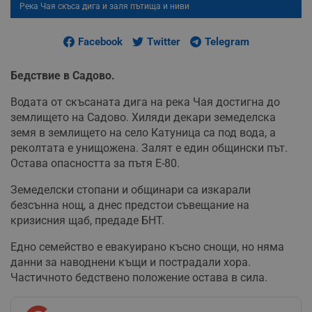
Река Чая скъса дига и заля пътища и ниви
Facebook
Twitter
Telegram
Бедствие в Садово.
Водата от скъсаната дига на река Чая достигна до
землището на Садово. Хиляди декари земеделска
земя в землището на село Катуница са под вода, а
реколтата е унищожена. Залят е един общински път.
Остава опасността за пътя Е-80.
Земеделски стопани и общинари са изкарали
безсънна нощ, а днес предстои съвещание на
кризисния щаб, предаде БНТ.
Едно семейство е евакуирано късно снощи, но няма
данни за наводнени къщи и пострадали хора.
Частичното бедствено положение остава в сила.