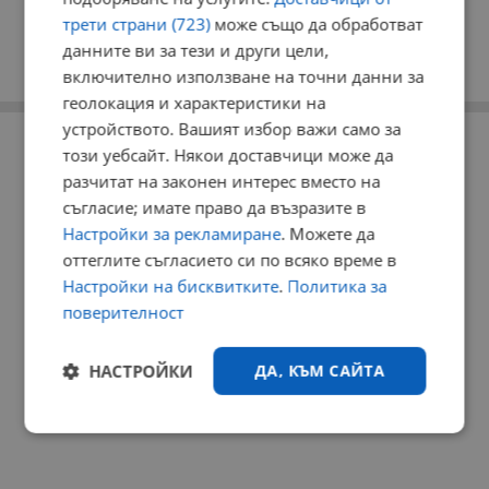
трети страни (723)
може също да обработват
данните ви за тези и други цели,
включително използване на точни данни за
геолокация и характеристики на
устройството. Вашият избор важи само за
РЕКЛАМА
този уебсайт. Някои доставчици може да
разчитат на законен интерес вместо на
съгласие; имате право да възразите в
Настройки за рекламиране
. Можете да
оттеглите съгласието си по всяко време в
Настройки на бисквитките
.
Политика за
поверителност
НАСТРОЙКИ
ДА, КЪМ САЙТА
Строго
Ефективност
необходимо