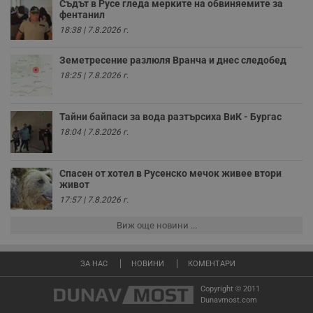
Валиден
Съдът в Русе гледа мерките на обвиняемите за
Име
Доставчик
/
Домейн
О
до
фентанил
18:38 | 7.8.2026 г.
__RequestVerificationToken
Сесия
Т
Microsoft
п
Corporation
ф
www.dunavmost.com
Земетресение разлюля Вранча и днес следобед
з
п
18:25 | 7.8.2026 г.
и
п
A
т
Тайни байпаси за вода разтърсиха ВиК - Бургас
е
д
18:04 | 7.8.2026 г.
н
п
с
у
Спасен от хотел в Русенско мечок живее втори
и
живот
ф
17:57 | 7.8.2026 г.
н
м
Т
Виж още новини ...
и
п
у
з
ЗА НАС
НОВИНИ
КОМЕНТАРИ
б
VISITOR_PRIVACY_METADATA
5 месеца
Т
Copyright © 2011
YouTube
4
с
.youtube.com
Dunavmost.com
седмици
с