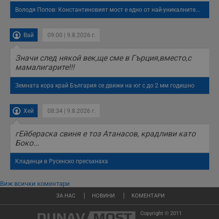
Володя Попов: Константиновият мост е едно от най-уникалните...
Вай
09:00 | 9.8.2026 г.
Значи след някой век,ще сме в Гърция,вместо,с
мамалигарите!!!
Земната кора край България се движи на юг с до 2 мм годишно
Хей
08:34 | 9.8.2026 г.
гЕйбераска свиня е тоз Атанасов, крадливи като
Боко...
Кладенци в Русенско пресъхнаха
Виж всички коментари
ЗА НАС
НОВИНИ
КОМЕНТАРИ
Copyright © 2011