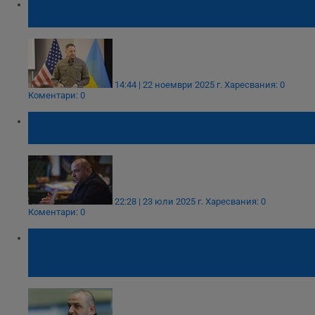
Украйна и САЩ започват спешни
преговори в Швейцария за мирния план
14:44 | 22 ноември 2025 г.
Харесвания: 0
Коментари: 0
Приключи третият кръг от преговорите
между Русия и Украйна
22:28 | 23 юли 2025 г.
Харесвания: 0
Коментари: 0
Бившият украински министър на
отбраната ще оглави делегацията за
преговорите с Русия