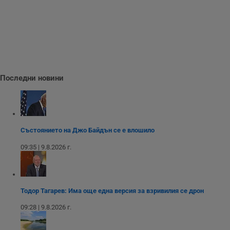
receive-cookie-deprecation
.hit.gemius.pl
1 година
Т
с
с
н
н
п
б
п
с
Последни новини
о
с
а
р
у
з
з
п
Състоянието на Джо Байдън се е влошило
ASP.NET_SessionId
Сесия
Т
Microsoft
09:35 | 9.8.2026 г.
с
Corporation
D
www.dunavmost.com
п
и
т
к
Тодор Тагарев: Има още една версия за взривилия се дрон
п
и
09:28 | 9.8.2026 г.
у
р
к