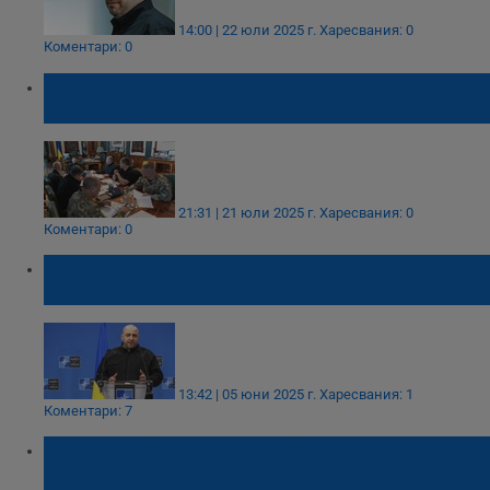
14:00 | 22 юли 2025 г.
Харесвания: 0
Коментари: 0
Володимир Зеленски обяви преговори с
Русия в сряда
21:31 | 21 юли 2025 г.
Харесвания: 0
Коментари: 0
Украйна получава 1,3 милиарда евро за
производство на оръжия
13:42 | 05 юни 2025 г.
Харесвания: 1
Коментари: 7
Нова инициатива подкрепя
производството на украинско въоръжение