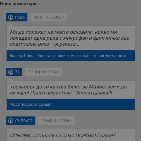
Нови коментари
Гъдю
09:36 | 9.8.2026 г.
Ми да покажат на моста основите , какво ми
покадват една ръка с микрофон и един чичка със
спасителна риза - тя реката...
Володя Попов: Константиновият мост е едно от най-уникалните...
77
09:08 | 9.8.2026 г.
Треньорът да си купува билет за Майнатаси и да
си ходи! Пълен нещастник - Заплатаджия!!!
"Арда" надигра "Дунав"
СЪДБАТА
09:04 | 9.8.2026 г.
ОСНОВИ, останали са само ОСНОВИ Гъдьо!?