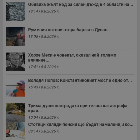
Обявиха жълт код за силен дъжд в 4 области на...
18:14 | 8.8.2026 г.
Таргетиране
Функционалност
Румъния потопи втора баржа в Дунав
13:05 | 8.8.2026 г.
Некласифицирани
Хорхе Меси е човекът, оказал най-голямо
влияние...
17:41 | 8.8.2026 г.
Володя Попов: Константиновият мост е едно от...
Строго необходимо
Ефективност
15:43 | 8.8.2026 г.
Таргетиране
Функционалност
Некласифицирани
Трима души пострадаха при тежка катастрофа
край...
Строго необходимите бисквитки позволяват основната
10:04 | 8.8.2026 г.
функционалност на уебсайта, като потребителско
влизане и управление на акаунта. Уебсайтът не може да
Стотици хиляди пенсии ще бъдат намалени, ако...
се използва правилно без строго необходими
08:14 | 5.8.2026 г.
бисквитки.