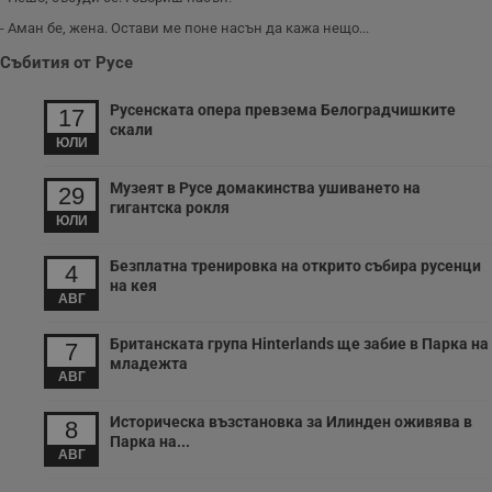
да се подобри
съдържанието на
- Аман бе, жена. Остави ме поне насън да кажа нещо...
сайта и
потребителския
Събития от Русе
опит.
Gdynp
1 година
Тази бисквитка се
Gemius
Русенската опера превзема Белоградчишките
17
използва с цел
.hit.gemius.pl
събиране на
скали
ЮЛИ
информация за
потребителското
поведение и
Музеят в Русе домакинства ушиването на
предпочитания.
29
Тази информация
гигантска рокля
се използва, за да
ЮЛИ
се оптимизира
представянето на
Безплатна тренировка на открито събира русенци
уебсайта и да
4
направят
на кея
рекламните
АВГ
съобщения по-
важни за
Британската група Hinterlands ще забие в Парка на
потребителя.
7
младежта
АВГ
Историческа възстановка за Илинден оживява в
8
Парка на...
АВГ