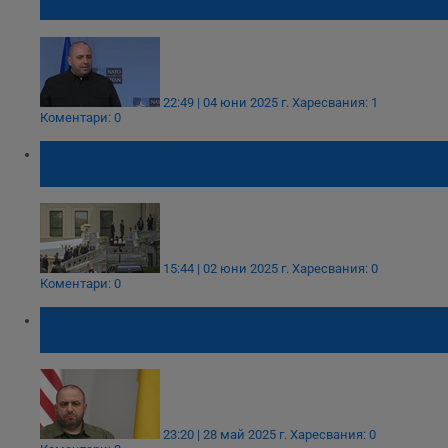
в чужбина
22:49 | 04 юни 2025 г.
Харесвания: 1
Коментари: 0
Русия и Украйна започнаха нови мирни
преговори в Истанбул
15:44 | 02 юни 2025 г.
Харесвания: 0
Коментари: 0
Киев чака от Москва меморандум за мир
преди срещата в Истанбул
23:20 | 28 май 2025 г.
Харесвания: 0