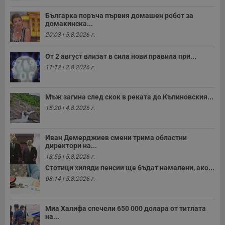
Валиден
Име
Доставчик
/
Домейн
О
до
Българка поръча първия домашен робот за
домакинска...
__RequestVerificationToken
Сесия
Т
Microsoft
п
Corporation
20:03 | 5.8.2026 г.
ф
www.dunavmost.com
з
п
От 2 август влизат в сила нови правила при...
и
11:12 | 2.8.2026 г.
п
A
т
е
Мъж загина след скок в реката до Къпиновския...
д
н
15:20 | 4.8.2026 г.
п
с
у
и
Иван Демерджиев смени трима областни
ф
директори на...
н
м
13:55 | 5.8.2026 г.
Т
и
Стотици хиляди пенсии ще бъдат намалени, ако...
п
08:14 | 5.8.2026 г.
у
з
б
Миа Халифа спечели 650 000 долара от титлата
VISITOR_PRIVACY_METADATA
5 месеца
Т
YouTube
на...
4
с
.youtube.com
седмици
с