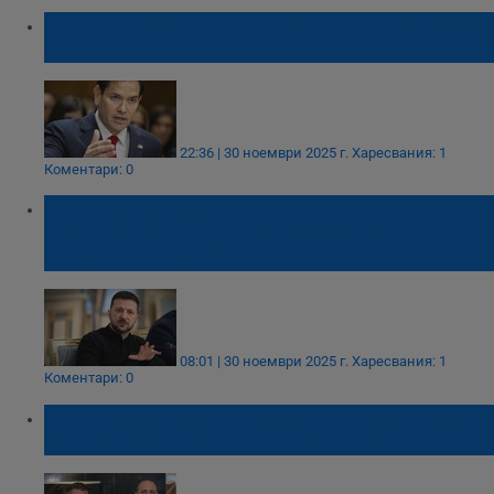
Марко Рубио: Преговорите с Украйна бяха
продуктивни, но има още работа
22:36 | 30 ноември 2025 г.
Харесвания: 1
Коментари: 0
Володимир Зеленски: Може до дни да
определим как да сложим край на
войната с достойнство
08:01 | 30 ноември 2025 г.
Харесвания: 1
Коментари: 0
Володимир Зеленски изпрати делегация в
САЩ за мирни преговори с Русия