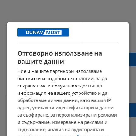
Отговорно използване на
Украйна обвини Москва, че умишлено
вашите данни
насочва атаките към жилищни райони
Ние и нашите партньори използваме
бисквитки и подобни технологии, за да
съхраняваме и получаваме достъп до
16:19 | 02 януари 2024 г.
Харесвания: 0
информация на вашето устройство и да
Коментари: 9
обработваме лични данни, като вашия IP
Володимир Зеленски: Взех решение да
адрес, уникални идентификатори и данни
сменя министъра на отбраната
за сърфиране, за персонализирани реклами
и съдържание, измерване на реклами и
съдържание, анализ на аудиторията и