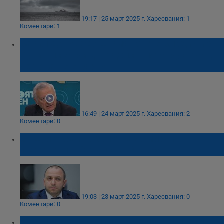
19:17 | 25 март 2025 г.
Харесвания: 1
Коментари: 1
Васил Данов: САЩ смятат, че Владимир
Путин иска мир, но действията му сочат,
че това не е вярно
16:49 | 24 март 2025 г.
Харесвания: 2
Коментари: 0
САЩ и Украйна започнаха мирни
преговори в Саудитска Арабия
19:03 | 23 март 2025 г.
Харесвания: 0
Коментари: 0
Украйна се подсили с още изтребители