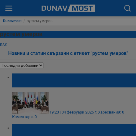
Dunavmost
/
рустем умеров
рустем умеров
RSS
Новини и статии свързани с етикет "рустем умеров"
Първият ден от преговорите за Украйна в
Абу Даби завърши
19:23 | 04 февруари 2026 г.
Харесвания: 0
Коментари: 0
Володимир Зеленски договори лична
среща с Доналд Тръмп