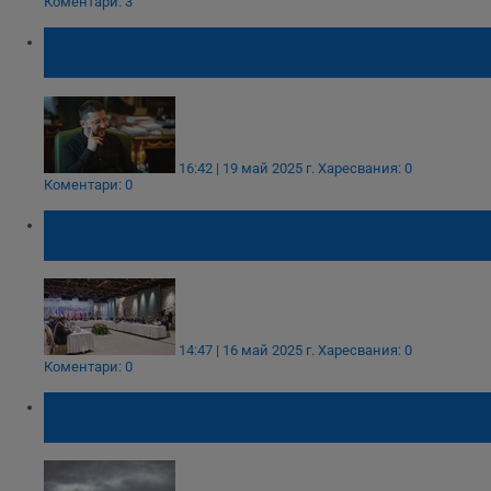
Коментари: 3
Украйна формира постоянна група за
преговори с Русия
16:42 | 19 май 2025 г.
Харесвания: 0
Коментари: 0
Киев и Москва седнаха на масата за
преговори за първи път от 3 години
14:47 | 16 май 2025 г.
Харесвания: 0
Коментари: 0
САЩ, Русия и Украйна се споразумяха за
прекратяване на огъня в Черно море