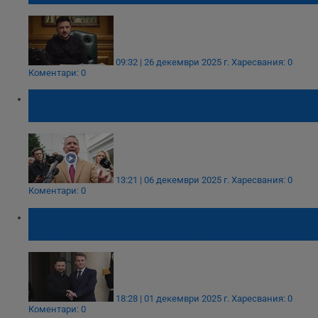
09:32 | 26 декември 2025 г.
Харесвания: 0
Коментари: 0
Украйна и САЩ призоваха Русия за
сериозен ангажимент към мир
13:21 | 06 декември 2025 г.
Харесвания: 0
Коментари: 0
Зеленски и Макрон обсъдиха в Париж
условията за устойчив мир в Украйна
18:28 | 01 декември 2025 г.
Харесвания: 0
Коментари: 0