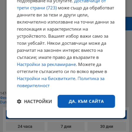
подобряване на услугите.
Доставчици от
22:30 | 03 септември 2023 г.
Харесвания: 0
трети страни (723)
може също да обработват
Коментари: 4
данните ви за тези и други цели,
Украйна планира да започне разпродажби
включително използване на точни данни за
на конфискувани руски активи
геолокация и характеристики на
устройството. Вашият избор важи само за
този уебсайт. Някои доставчици може да
разчитат на законен интерес вместо на
18:53 | 11 май 2023 г.
Харесвания: 1
съгласие; имате право да възразите в
Коментари: 1
Настройки за рекламиране
. Можете да
Начало
оттеглите съгласието си по всяко време в
⟨⟨
1
Настройки на бисквитките
.
Политика за
⟩⟩
поверителност
Край
147403
Фенове харесват
НАСТРОЙКИ
ДА, КЪМ САЙТА
Dunavmost
Най-четени новини
Строго
Ефективност
необходимо
24 часа
7 дни
30 дни