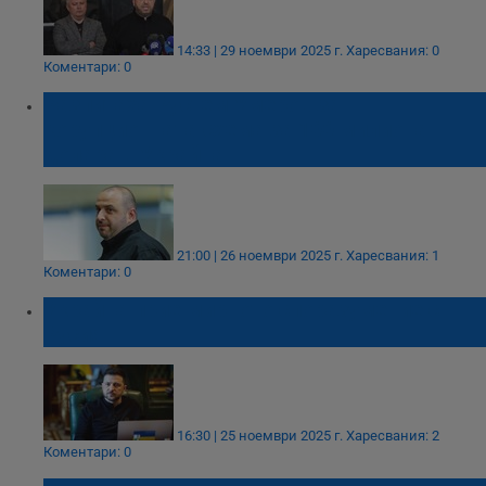
14:33 | 29 ноември 2025 г.
Харесвания: 0
Коментари: 0
Разпитаха Рустем Умеров за
корупционната схема за 100 милиона
долара в Украйна
21:00 | 26 ноември 2025 г.
Харесвания: 1
Коментари: 0
Украйна прие мирното споразумение с
Русия
16:30 | 25 ноември 2025 г.
Харесвания: 2
Коментари: 0