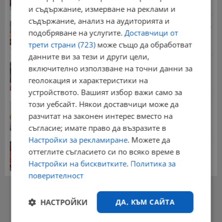
и съдържание, измерване на реклами и
съдържание, анализ на аудиторията и
Стотици хиляди пенсии ще бъдат намалени, ако...
подобряване на услугите.
Доставчици от
08:14 | 5.8.2026 г.
трети страни (723)
може също да обработват
данните ви за тези и други цели,
Миа Халифа спечели 650 000 долара от титлата
включително използване на точни данни за
на...
геолокация и характеристики на
20:08 | 22.7.2026 г.
устройството. Вашият избор важи само за
този уебсайт. Някои доставчици може да
НОИ обяви всички нужни документи за
пенсиониране
разчитат на законен интерес вместо на
12:26 | 20.7.2026 г.
съгласие; имате право да възразите в
Настройки за рекламиране
. Можете да
Цените на дините в Гърция удариха историческо
оттеглите съгласието си по всяко време в
дъно
Настройки на бисквитките
.
Политика за
15:58 | 22.7.2026 г.
поверителност
РЕКЛАМА
НАСТРОЙКИ
ДА, КЪМ САЙТА