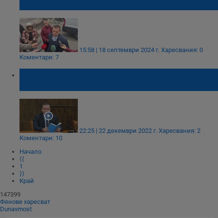
„Войводова“
15:58 | 18 септември 2024 г.
Харесвания: 0
Коментари: 7
Пенчо Милков: С кредит от 12 милиона ще
се асфалтират 28 улици в Русе
22:25 | 22 декември 2022 г.
Харесвания: 2
Коментари: 10
Начало
⟨⟨
1
⟩⟩
Край
147399
Фенове харесват
Dunavmost