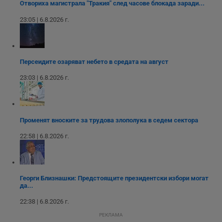
Отвориха магистрала "Тракия" след часове блокада заради...
влизане и управление на акаунта. Уебсайтът не може да
се използва правилно без строго необходими
23:05 | 6.8.2026 г.
бисквитки.
Валиден
Име
Доставчик
/
Домейн
О
до
__RequestVerificationToken
Сесия
Т
Microsoft
Персеидите озаряват небето в средата на август
п
Corporation
ф
www.dunavmost.com
23:03 | 6.8.2026 г.
з
п
и
п
A
т
Променят вноските за трудова злополука в седем сектора
е
д
н
22:58 | 6.8.2026 г.
п
с
у
и
ф
н
Георги Близнашки: Предстоящите президентски избори могат
м
да...
Т
и
22:38 | 6.8.2026 г.
п
у
РЕКЛАМА
з