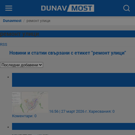
Dunavmost
/
ремонт улици
ремонт улици
RSS
Новини и статии свързани с етикет "ремонт улици"
Две могили влага над 5 милиона евро в
уличната си мрежа
16:56 | 27 март 2026 г.
Харесвания: 0
Коментари: 0
Община Русе ремонтира улици в центъра