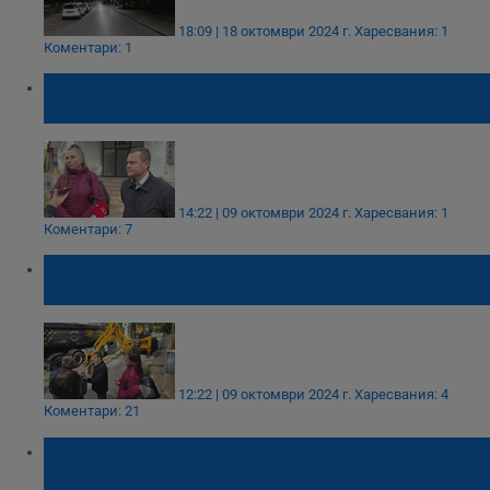
18:09 | 18 октомври 2024 г.
Харесвания: 1
Коментари: 1
Пенчо Милков: Тези ключови ремонти ще
подобрят трафика и визията на Русе
14:22 | 09 октомври 2024 г.
Харесвания: 1
Коментари: 7
Започва ремонт на улиците "Плиска",
"Доростол" и "Тулча" в Русе
12:22 | 09 октомври 2024 г.
Харесвания: 4
Коментари: 21
Пенчо Милков даде старт на ремонта на
булевард „Цар Фердинанд“ и улилца