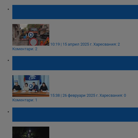
Започва ремонт на две улици в Русе, после
ще копае „Топлофикация“
10:19 | 15 април 2025 г.
Харесвания: 2
Коментари: 2
СДС - Гражданите атакуват три проблема
в Русе
15:38 | 26 февруари 2025 г.
Харесвания: 0
Коментари: 1
Продължава модернизацията на уличното
осветление в Русе и околните села