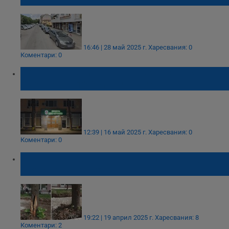
16:46 | 28 май 2025 г.
Харесвания: 0
Коментари: 0
Община Две могили ще разполага с
бюджет от 16,6 милиона лева
12:39 | 16 май 2025 г.
Харесвания: 0
Коментари: 0
Повредени дървета при ремонти на улици
в Русе разгневиха граждани
19:22 | 19 април 2025 г.
Харесвания: 8
Коментари: 2