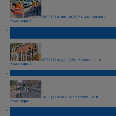
20:30 | 31 октомври 2025 г.
Харесвания: 0
Коментари: 0
Сливо поле решава за ремонт на улици и
малобройни паралелки
07:38 | 14 август 2025 г.
Харесвания: 0
Коментари: 0
Приключва асфалтирането на улица "Ниш"
15:08 | 17 юни 2025 г.
Харесвания: 0
Коментари: 2
Ремонтът на улиците "Ниш" и "Вардар"
продължава до 14 юли