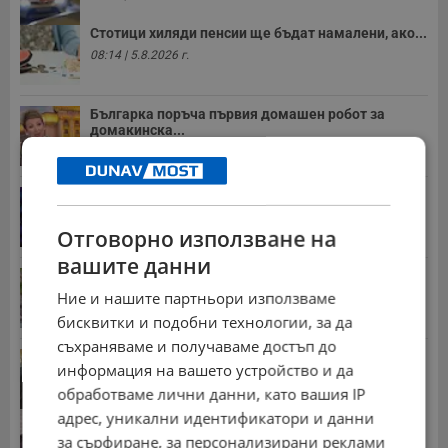
Стотици хиляди пенсии ще бъдат намалени, ако...
08:14 | 5.8.2026 г.
Българка поръча първия домашен робот за
домакинска...
20:03 | 5.8.2026 г.
От 2 август влизат в сила нови правила при...
11:12 | 2.8.2026 г.
Отговорно използване на
вашите данни
Мъж загина след скок в реката до Къпиновския...
Ние и нашите партньори използваме
15:20 | 4.8.2026 г.
бисквитки и подобни технологии, за да
съхраняваме и получаваме достъп до
Иван Демерджиев смени трима областни
информация на вашето устройство и да
директори на...
обработваме лични данни, като вашия IP
13:55 | 5.8.2026 г.
адрес, уникални идентификатори и данни
Гласуваха нови размери на пенсиите за догодина
за сърфиране, за персонализирани реклами
09:55 | 8.7.2026 г.