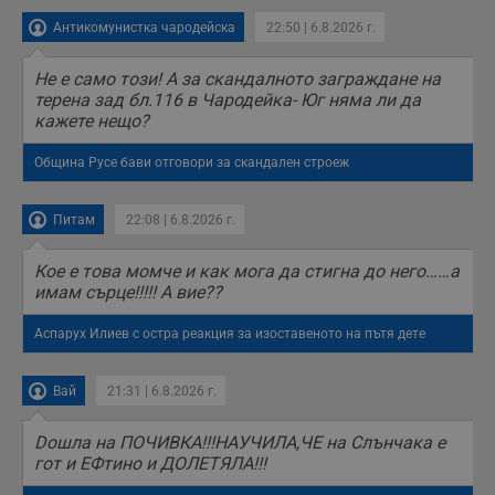
тестване на
уебсайта чрез
Антикомунистка чародейска
22:50 | 6.8.2026 г.
събиране на
данни за
поведението и
Не е само този! А за скандалното заграждане на
взаимодействието
терена зад бл.116 в Чародейка- Юг няма ли да
на посетителите.
кажете нещо?
Той помага за
подобряване на
потребителския
Община Русе бави отговори за скандален строеж
опит, като
разбира как
потребителите се
ангажират с
Питам
22:08 | 6.8.2026 г.
различни
елементи на
уебсайта по
Кое е това момче и как мога да стигна до него……а
време на етапите
на тестване.
имам сърце!!!!! А вие??
Gdyn
1 година
Тази бисквитка се
Gemius
Аспарух Илиев с остра реакция за изоставеното на пътя дете
използва за
.hit.gemius.pl
събиране на
анонимни
статистически
Вай
21:31 | 6.8.2026 г.
данни, свързани с
посещенията в
уебсайта на
Doшла на ПОЧИВКА!!!НАУЧИЛА,ЧЕ на Слънчака е
потребителя, като
броя на
гот и ЕФтино и ДОЛЕТЯЛА!!!
посещенията,
средното време,