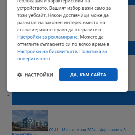
геолокация и характеристики на
учебна година!
устройството. Вашият избор важи само за
този уебсайт. Някои доставчици може да
разчитат на законен интерес вместо на
съгласие; имате право да възразите в
10:58 | 16 септември 2024 г.
Харесвания: 1
Коментари: 0
Настройки за рекламиране
. Можете да
оттеглите съгласието си по всяко време в
Пенчо Милков: Честит първи учебен ден,
Русе!
Настройки на бисквитките
.
Политика за
поверителност
НАСТРОЙКИ
ДА, КЪМ САЙТА
10:48 | 16 септември 2024 г.
Харесвания: 3
Коментари: 5
Строго
Ефективност
Първият учебен ден в Русе постави начало
необходимо
на мащабна благотворителна кауза
Таргетиране
Функционалност
09:41 | 16 септември 2024 г.
Харесвания: 3
Коментари: 0