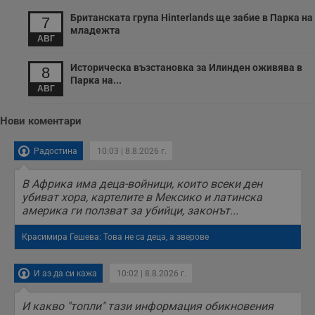
Британската група Hinterlands ще забие в Парка на
7
младежта
АВГ
Историческа възстановка за Илинден оживява в
8
Парка на...
АВГ
Нови коментари
Радостина
10:03 | 8.8.2026 г.
В Африка има деца-войници, които всеки ден
убиват хора, картелите в Мексико и латинска
америка ги ползват за убийци, законът...
Красимира Гешева: Това не са деца, а зверове
И аз да си кажа
10:02 | 8.8.2026 г.
И какво "топли" тази информация обикновения