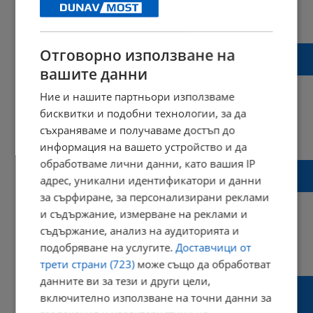
13:10 | 16 септември 2024 г.
Харесвания: 1
Коментари: 0
Първият школски звънец удари за 21
Отговорно използване на
първолаци в община Ценово
вашите данни
Ние и нашите партньори използваме
бисквитки и подобни технологии, за да
съхраняваме и получаваме достъп до
12:57 | 16 септември 2024 г.
Харесвания: 0
Коментари: 0
информация на вашето устройство и да
обработваме лични данни, като вашия IP
Символичен ключ отвори вратите на
адрес, уникални идентификатори и данни
знанието в Дойче шуле
за сърфиране, за персонализирани реклами
и съдържание, измерване на реклами и
съдържание, анализ на аудиторията и
подобряване на услугите.
Доставчици от
12:29 | 16 септември 2024 г.
Харесвания: 2
Коментари: 0
трети страни (723)
може също да обработват
данните ви за тези и други цели,
Румен Радев: Пожелавам на българските
включително използване на точни данни за
ученици здраве и една много успешна