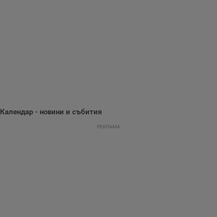
използва с цел
.hit.gemius.pl
събиране на
информация за
потребителското
поведение и
предпочитания.
Тази информация
се използва, за да
се оптимизира
представянето на
уебсайта и да
направят
рекламните
съобщения по-
важни за
потребителя.
Календар - новини и събития
РЕКЛАМА