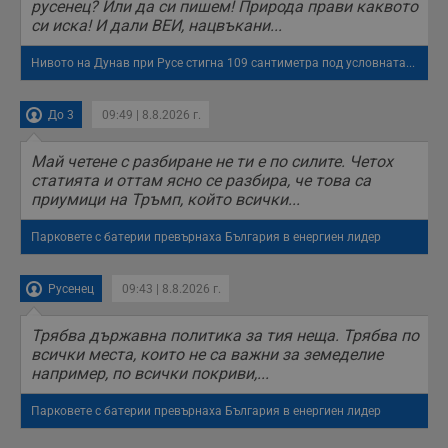
русенец? Или да си пишем! Природа прави каквото
си иска! И дали ВЕИ, нацвъкани...
Нивото на Дунав при Русе стигна 109 сантиметра под условната...
До 3
09:49 | 8.8.2026 г.
Май четене с разбиране не ти е по силите. Четох
статията и оттам ясно се разбира, че това са
приумици на Тръмп, който всички...
Парковете с батерии превърнаха България в енергиен лидер
Русенец
09:43 | 8.8.2026 г.
Трябва държавна политика за тия неща. Трябва по
всички места, които не са важни за земеделие
например, по всички покриви,...
Парковете с батерии превърнаха България в енергиен лидер