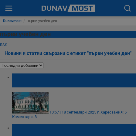
Dunavmost
/
първи учебен ден
първи учебен ден
RSS
Новини и статии свързани с етикет "първи учебен ден"
ОУ "Отец Паисий" хвърли вината за хаоса с
ремонта върху Община Русе
10:57 | 18 септември 2025 г.
Харесвания: 5
Коментари: 8
Мъжът, заснел мечката в Ловеч: Кучетата
я подгониха