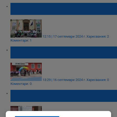
Тържествено откриване на учебната
година в ПГДВА „Йосиф Вондрак" - Русе
12:15 | 17 септември 2024 г.
Харесвания: 2
Коментари: 1
Драгомир Драганов откри учебната година
в ОУ „Ангел Кънчев“
13:29 | 16 септември 2024 г.
Харесвания: 0
Коментари: 0
Ученици в Русе даряват надежда вместо
букети за първия учебен ден