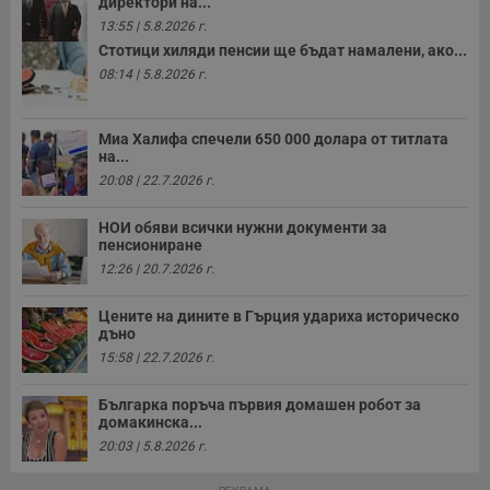
п
директори на...
б
13:55 | 5.8.2026 г.
п
с
Стотици хиляди пенсии ще бъдат намалени, ако...
о
08:14 | 5.8.2026 г.
с
а
р
у
Миа Халифа спечели 650 000 долара от титлата
з
з
на...
п
20:08 | 22.7.2026 г.
ASP.NET_SessionId
Сесия
Т
Microsoft
с
Corporation
НОИ обяви всички нужни документи за
D
www.dunavmost.com
пенсиониране
п
и
12:26 | 20.7.2026 г.
т
к
п
Цените на дините в Гърция удариха историческо
и
дъно
у
р
15:58 | 22.7.2026 г.
к
п
д
Българка поръча първия домашен робот за
д
домакинска...
п
у
20:03 | 5.8.2026 г.