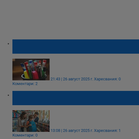
Химикалката поскъпна до 13 лева преди
първия учебен ден
21:43 | 26 август 2025 г.
Харесвания: 0
Коментари: 2
Фалшиви намаления мамят родителите
преди първи учебен ден
13:08 | 26 август 2025 г.
Харесвания: 1
Коментари: 0