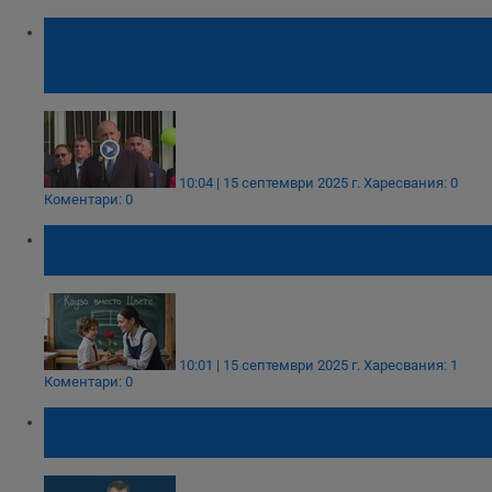
Румен Радев: Първият учебен ден е
истинско вълнение за всеки български
дом
10:04 | 15 септември 2025 г.
Харесвания: 0
Коментари: 0
Цената на розата за 15 септември удари
10 лева
10:01 | 15 септември 2025 г.
Харесвания: 1
Коментари: 0
Делян Пеевски: Първият учебен ден е най-
вълнуващият символ на ново начало