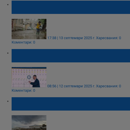
Студен фронт носи дъжд за първия учебен
ден
17:38 | 13 септември 2025 г.
Харесвания: 0
Коментари: 0
Георги Рачев предупреди за дъжд в
първия учебен ден в Западна България
08:56 | 12 септември 2025 г.
Харесвания: 0
Коментари: 0
Дъжд и гръмотевици в половин България
днес