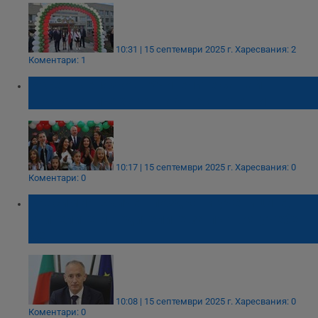
10:31 | 15 септември 2025 г.
Харесвания: 2
Коментари: 1
Росен Желязков: Учителите са най-
уважаваните хора в обществото ни
10:17 | 15 септември 2025 г.
Харесвания: 0
Коментари: 0
Красимир Вълчев поздрави учениците,
учителите и родителите за първия учебен
ден
10:08 | 15 септември 2025 г.
Харесвания: 0
Коментари: 0