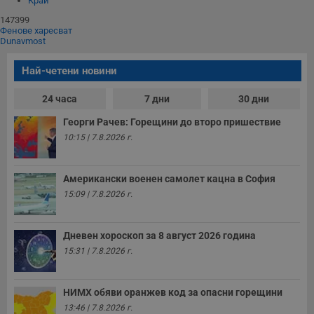
Край
п
и
147399
п
Фенове харесват
A
Dunavmost
т
е
д
Най-четени новини
н
п
с
24 часа
7 дни
30 дни
у
и
Георги Рачев: Горещини до второ пришествие
ф
н
10:15 | 7.8.2026 г.
м
Т
и
п
Американски военен самолет кацна в София
у
15:09 | 7.8.2026 г.
з
б
VISITOR_PRIVACY_METADATA
5 месеца
Т
YouTube
4
с
Дневен хороскоп за 8 август 2026 година
.youtube.com
седмици
с
15:31 | 7.8.2026 г.
с
п
и
п
НИМХ обяви оранжев код за опасни горещини
т
в
13:46 | 7.8.2026 г.
с