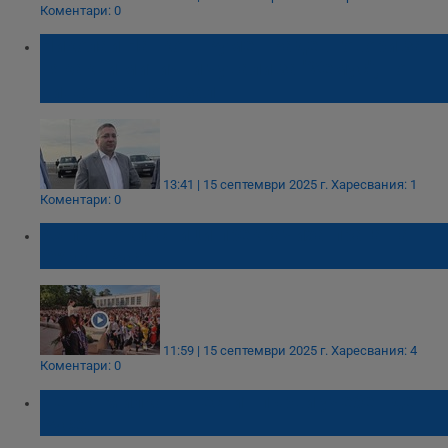
Коментари: 0
Николай Нанков: Румен Радев говори за
някакви митични чували за "Хемус", но
нищо не е показал
13:41 | 15 септември 2025 г.
Харесвания: 1
Коментари: 0
98 първокласници прекрачиха прага на
СУЕЕ - Русе
11:59 | 15 септември 2025 г.
Харесвания: 4
Коментари: 0
Пенчо Милков: Честит първи учебен ден,
Русе!