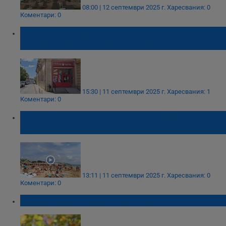
08:00 | 12 септември 2025 г.
Харесвания: 0
Коментари: 0
Първокласниците в Русе получават
безплатни ваучери за куклен театър
15:30 | 11 септември 2025 г.
Харесвания: 1
Коментари: 0
Петър Янков: Очаква ни сухо циганско
лято с високи температури
13:11 | 11 септември 2025 г.
Харесвания: 0
Коментари: 0
Далеч сме от циганското лято