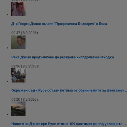
която позволява
FCCDCF
.instagram.com
.dunavmost.com
1 година
Тази бисквитка се
посетителят на
функционалността
използва за
уебсайта
на социалните
вътрешни
използва новата
медии в сайта.
анализи от
или старата
оператора на
версия на
сайта.
интерфейса на
Д-р Георги Дяков оглави "Прогресивна България" в Бяла
Youtube.
_sharedID_cst
.dunavmost.com
11
Тази бисквитка се
месеца 4
използва за
09:47 | 8.8.2026 г.
седмици
проследяване на
потребителски
взаимодействия и
ангажираност на
уебсайта за
подобряване на
Река Дунав продължава да разкрива хилядолетни находки
обслужването и
потребителския
09:36 | 8.8.2026 г.
опит.
Gtest
1
Тази бисквитка се
Gemius
седмица
използва за A/B
.hit.gemius.pl
тестване на
уебсайта чрез
Окръжен съд - Русе остави петима от обвиняемите за фентанил...
събиране на
данни за
09:20 | 8.8.2026 г.
поведението и
взаимодействието
на посетителите.
Той помага за
подобряване на
потребителския
Нивото на Дунав при Русе стигна 109 сантиметра под условната...
опит, като