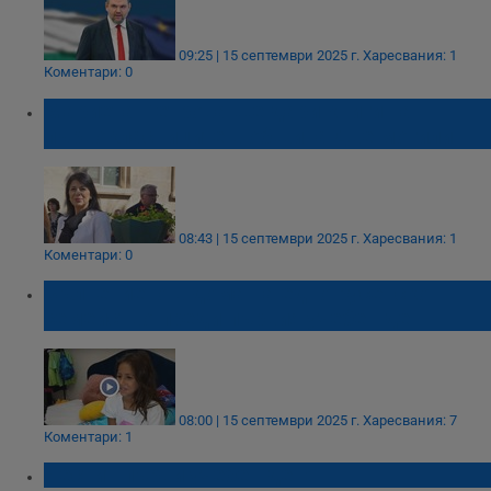
09:25 | 15 септември 2025 г.
Харесвания: 1
Коментари: 0
Мариета Петрова ще дари книги на
първокласниците в община Две могили
08:43 | 15 септември 2025 г.
Харесвания: 1
Коментари: 0
Вълнението в дома на едно русенско
семейство преди първия учебен ден
08:00 | 15 септември 2025 г.
Харесвания: 7
Коментари: 1
Честит първи учебен ден!