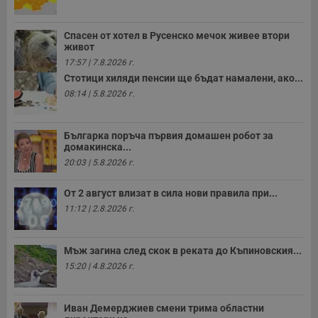
з
с
п
Спасен от хотел в Русенско мечок живее втори
о
живот
р
п
17:57 | 7.8.2026 г.
н
Стотици хиляди пенсии ще бъдат намалени, ако...
п
к
08:14 | 5.8.2026 г.
ч
п
с
б
Българка поръча първия домашен робот за
домакинска...
__cf_bm
29
Т
Cloudflare Inc.
минути
с
.twitter.com
20:03 | 5.8.2026 г.
59
р
секунди
м
б
От 2 август влизат в сила нови правила при...
о
у
11:12 | 2.8.2026 г.
п
о
и
т
Мъж загина след скок в реката до Къпиновския...
15:20 | 4.8.2026 г.
receive-cookie-deprecation
.hit.gemius.pl
1 година
Т
с
с
н
Иван Демерджиев смени трима областни
н