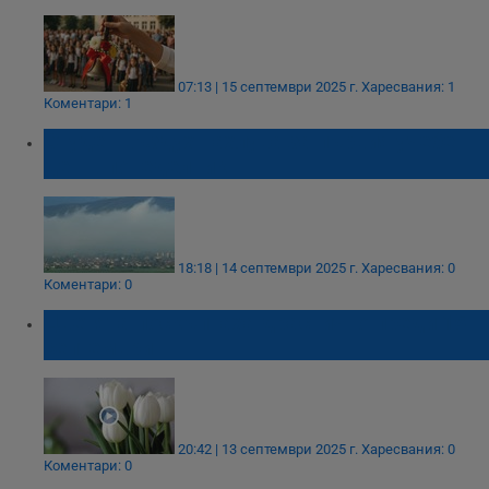
07:13 | 15 септември 2025 г.
Харесвания: 1
Коментари: 1
Студен въздух нахлува за първия учебен
ден в понеделник
18:18 | 14 септември 2025 г.
Харесвания: 0
Коментари: 0
Цветята поскъпнаха драстично преди 15
септември
20:42 | 13 септември 2025 г.
Харесвания: 0
Коментари: 0