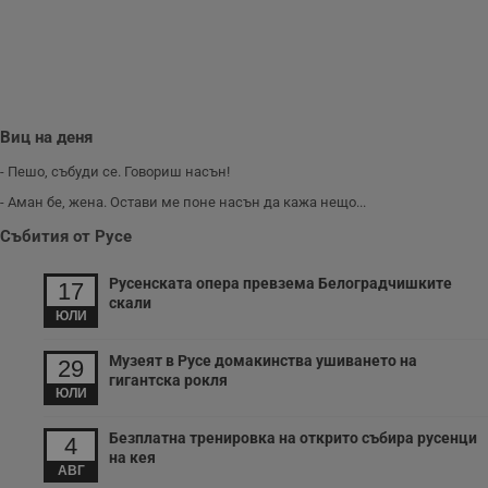
Виц на деня
- Пешо, събуди се. Говориш насън!
- Аман бе, жена. Остави ме поне насън да кажа нещо...
Събития от Русе
Русенската опера превзема Белоградчишките
17
скали
ЮЛИ
Музеят в Русе домакинства ушиването на
29
гигантска рокля
ЮЛИ
Безплатна тренировка на открито събира русенци
4
на кея
АВГ