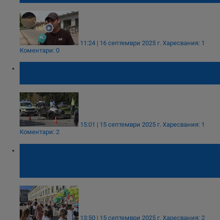
11:24 | 16 септември 2025 г.
Харесвания: 1
Коментари: 0
Разцепената кола на "Ботевградско шосе"
е летяла с 218 км/час
15:01 | 15 септември 2025 г.
Харесвания: 1
Коментари: 2
Николинка Чокоева удари звънеца за
втора поредна година в СУ "Йордан
Йовков"
13:50 | 15 септември 2025 г.
Харесвания: 2