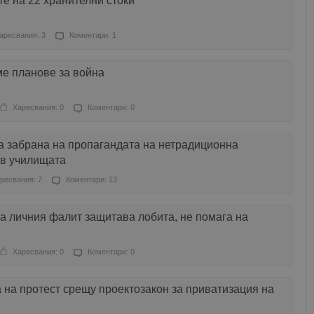
е на 22 хранителни стоки
аресвания: 3
Коментари: 1
е планове за война
Харесвания: 0
Коментари: 0
а забрана на пропагандата на нетрадиционна
 в училищата
ресвания: 7
Коментари: 13
а личния фалит защитава лобита, не помага на
Харесвания: 0
Коментари: 0
 на протест срещу проектозакон за приватизация на