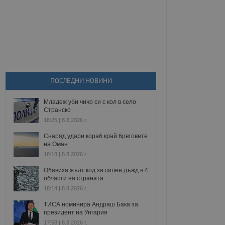
ПОСЛЕДНИ НОВИНИ
Младеж уби чичо си с кол в село
Странско
18:25 | 8.8.2026 г.
Снаряд удари кораб край бреговете
на Оман
18:18 | 8.8.2026 г.
Обявиха жълт код за силен дъжд в 4
области на страната
18:14 | 8.8.2026 г.
ТИСА номинира Андраш Бака за
президент на Унгария
17:58 | 8.8.2026 г.