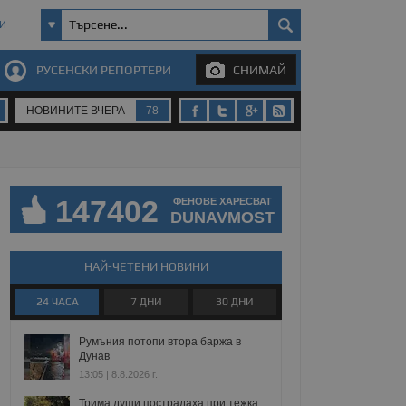
И
РУСЕНСКИ РЕПОРТЕРИ
СНИМАЙ
НОВИНИТЕ ВЧЕРА
78
147402
ФЕНОВЕ ХАРЕСВАТ
DUNAVMOST
НАЙ-ЧЕТЕНИ НОВИНИ
24 ЧАСА
7 ДНИ
30 ДНИ
Румъния потопи втора баржа в
Дунав
13:05 | 8.8.2026 г.
Трима души пострадаха при тежка