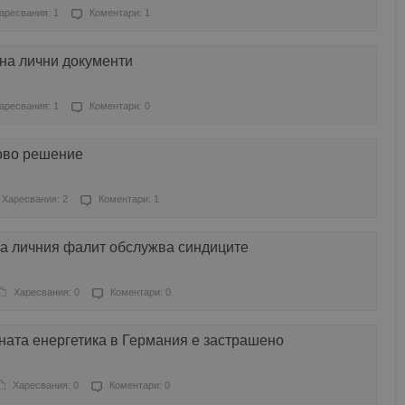
аресвания: 1
Коментари: 1
на лични документи
аресвания: 1
Коментари: 0
ово решение
Харесвания: 2
Коментари: 1
за личния фалит обслужва синдиците
Харесвания: 0
Коментари: 0
ната енергетика в Германия е застрашено
Харесвания: 0
Коментари: 0