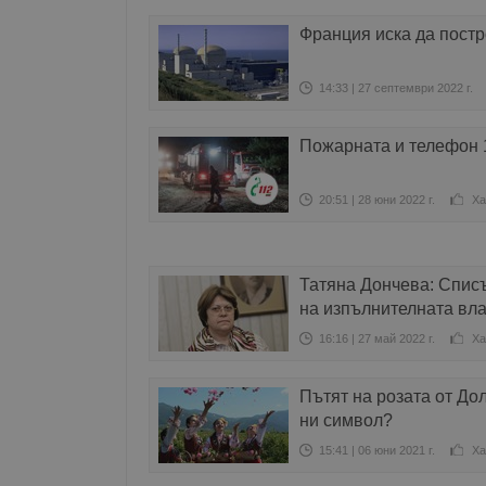
Франция иска да постр
14:33 | 27 септември 2022 г.
Пожарната и телефон 
20:51 | 28 юни 2022 г.
Ха
Татяна Дончева: Списъ
на изпълнителната вла
16:16 | 27 май 2022 г.
Ха
Пътят на розата от До
ни символ?
15:41 | 06 юни 2021 г.
Ха