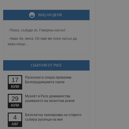
не, зададена от уеб
ВИЦ НА ДЕНЯ
 ASP.NET MVC
спре неразрешеното
т, известно като
тове. Той не съдържа
- Пешо, събуди се. Говориш насън!
щожава при затваряне
- Аман бе, жена. Остави ме поне насън да
кажа нещо...
ение на съгласието на
ст за тяхното
а данни за съгласието
ични политики и
антира, че техните
 сесии.
СЪБИТИЯ ОТ РУСЕ
аничаване между хората
а, за да се правят
Русенската опера превзема
17
хния уебсайт.
Белоградчишките скали
ЮЛИ
сигнализира на
Музеят в Русе домакинства
29
 на бисквитките,
ушиването на гигантска рокля
а съответствие и
ЮЛИ
ндарти и
Безплатна тренировка на открито
4
ck и предоставя
събира русенци на кея
требител използва
АВГ
йният потребител може