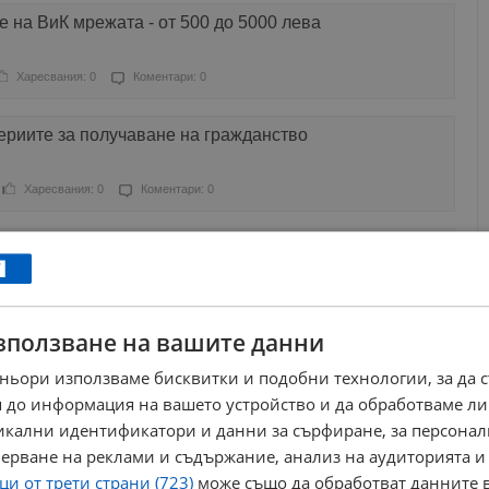
 на ВиК мрежата - от 500 до 5000 лева
Харесвания: 0
Коментари: 0
ериите за получаване на гражданство
Харесвания: 0
Коментари: 0
 още на 3 септември да влезе проектозакон
а“
Харесвания: 0
Коментари: 0
зползване на вашите данни
рещу проектозакона на Валери Симеонов
ньори използваме бисквитки и подобни технологии, за да 
 до информация на вашето устройство и да обработваме ли
ресвания: 1
Коментари: 0
никални идентификатори и данни за сърфиране, за персона
ерване на реклами и съдържание, анализ на аудиторията и
о ДДС за бебешки пюрета, каши и пелени
и от трети страни (723)
може също да обработват данните в