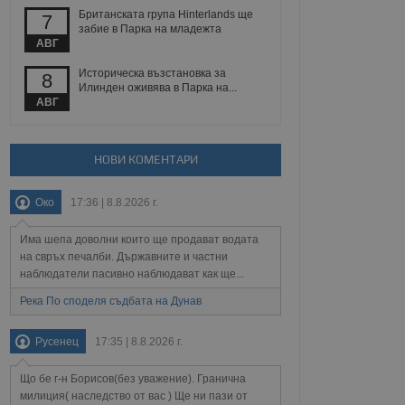
 уебсайт.
Британската група Hinterlands ще
7
забие в Парка на младежта
АВГ
Описание
Историческа възстановка за
8
Илинден оживява в Парка на...
АВГ
ребителски
елското поведение и
раници на сайта. Тя
яване на сайта. Тя
не на прегледи на
формация, която е
взаимодействат с
нкционалност в целия
прекарано на
НОВИ КОМЕНТАРИ
редпочитанията на
 сайтове; тя може
остта на социалните
тора на сайта.
използва новата или
Око
17:36 | 8.8.2026 г.
елски взаимодействия
нето и потребителския
Има шепа доволни които ще продават водата
на свръх печалби. Държавните и частни
рез събиране на данни
наблюдатели пасивно наблюдават как ще...
 помага за
отребителите се
Река По споделя съдбата на Дунав
тапите на тестване.
тистически данни,
Русенец
17:35 | 8.8.2026 г.
 броя на посещенията,
 са били заредени.
елския опит.
Що бе г-н Борисов(без уважение). Гранична
я за потребителското
милиция( наследство от вас ) Ще ни пази от