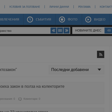
УСЛОВИЯ ЗА ПОЛЗВАНЕ
ЛИЧНИ ДАННИ
РЕКЛАМА
КОНТАКТ
ЗВЛЕЧЕНИЯ
СЪБИТИЯ
ФОТО
ВИДЕО
НОВИНИТЕ ДНЕС
48
транство
ктозакон"
оиха закон в полза на колекторите
ресвания: 0
Коментари: 0