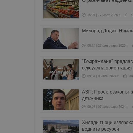
Ограничават надценкит
15:07 | 17 март 2025 г.
Х
Милорад Додик: Нямам
08:24 | 27 февруари 2025 г.
"Възраждане" предлаг
сексуална ориентация
09:34 | 05 юли 2024 г.
Ха
АЗП: Проектозаконът з
длъжника
09:07 | 07 февруари 2024 г.
Хиляди гърци излязоха
водните ресурси