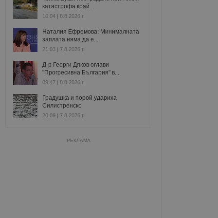
катастрофа край...
10:04 | 8.8.2026 г.
Наталия Ефремова: Минималната
заплата няма да е...
21:03 | 7.8.2026 г.
Д-р Георги Дяков оглави
"Прогресивна България" в...
09:47 | 8.8.2026 г.
Градушка и порой удариха
Силистренско
20:09 | 7.8.2026 г.
РЕКЛАМА