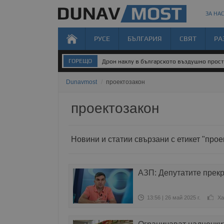
ЗА НАС
РУСЕ
БЪЛГАРИЯ
СВЯТ
РА
ГОРЕЩО
Дрон нахлу в българското въздушно прос
Dunavmost
/
проектозакон
проектозакон
Новини и статии свързани с етикет "прое
АЗП: Депутатите прекр
13:56 | 26 май 2025 г.
Ха