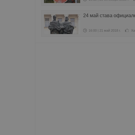
Име
__RequestVerificationT
24 май става официал
16:00 | 21 май 2018 г.
Ха
VISITOR_PRIVACY_MET
__cf_bm
receive-cookie-depreca
ASP.NET_SessionId