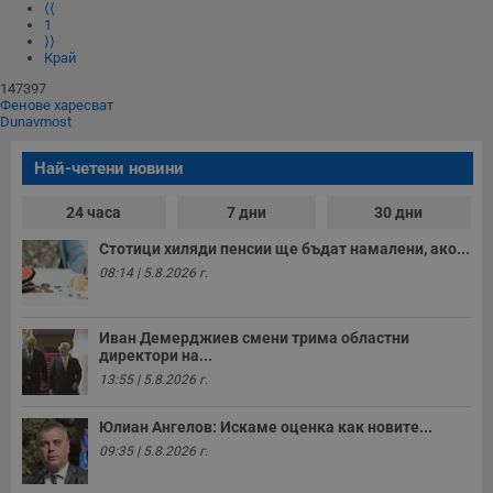
⟨⟨
1
⟩⟩
Край
147397
Фенове харесват
Dunavmost
Най-четени новини
24 часа
7 дни
30 дни
Стотици хиляди пенсии ще бъдат намалени, ако...
08:14 | 5.8.2026 г.
Иван Демерджиев смени трима областни
директори на...
13:55 | 5.8.2026 г.
Юлиан Ангелов: Искаме оценка как новите...
09:35 | 5.8.2026 г.