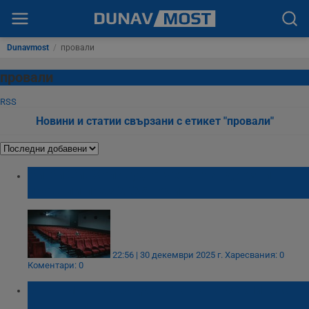
Dunavmost
/
провали
провали
RSS
Новини и статии свързани с етикет "провали"
Би Би Си: Холивуд отчете грандиозни
провали през 2025 година
22:56 | 30 декември 2025 г.
Харесвания: 0
Коментари: 0
BER - многострадалното ново берлинско
летище заработи