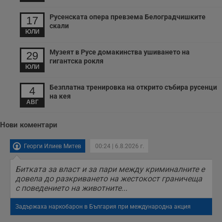
__cf_bm
29
Т
Cloudflare Inc.
минути
с
.twitter.com
Русенската опера превзема Белоградчишките
17
59
р
скали
секунди
м
ЮЛИ
б
о
у
Музеят в Русе домакинства ушиването на
29
п
гигантска рокля
о
ЮЛИ
и
т
Безплатна тренировка на открито събира русенци
4
receive-cookie-deprecation
.hit.gemius.pl
1 година
Т
на кея
с
АВГ
с
н
н
Нови коментари
п
б
п
Георги Илиев Митев
00:24 | 6.8.2026 г.
с
о
с
а
Битката за власт и за пари между криминалните е
р
довела до разкриването на жестокост граничеща
у
с поведението на животните...
з
з
п
Задържаха наркобарон в България при международна акция
ASP.NET_SessionId
Сесия
Т
Microsoft