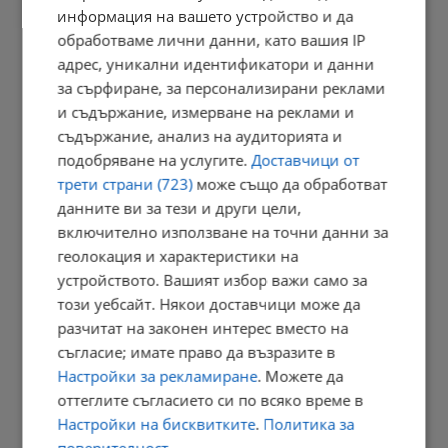
информация на вашето устройство и да
Георги Кандев: Полицаите на улицата изнемогват заради...
обработваме лични данни, като вашия IP
23:15 | 5.8.2026 г.
адрес, уникални идентификатори и данни
за сърфиране, за персонализирани реклами
и съдържание, измерване на реклами и
съдържание, анализ на аудиторията и
Поляк преплува Балтийско море без сън и почивка
подобряване на услугите.
Доставчици от
23:09 | 5.8.2026 г.
трети страни (723)
може също да обработват
данните ви за тези и други цели,
включително използване на точни данни за
Гърция договори по-евтини храни в супермаркетите
геолокация и характеристики на
устройството. Вашият избор важи само за
22:56 | 5.8.2026 г.
този уебсайт. Някои доставчици може да
разчитат на законен интерес вместо на
съгласие; имате право да възразите в
Близки на загиналата Даяна блокираха пътя за Дунав мост 2
Настройки за рекламиране
. Можете да
оттеглите съгласието си по всяко време в
22:41 | 5.8.2026 г.
Настройки на бисквитките
.
Политика за