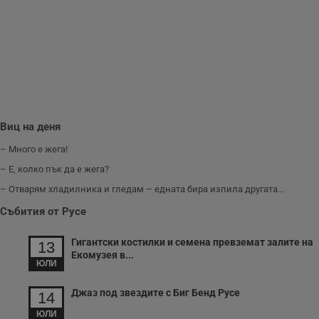
н
м
Т
и
п
у
з
б
VISITOR_PRIVACY_METADATA
5 месеца
Т
YouTube
4
с
.youtube.com
седмици
с
с
Виц на деня
п
и
– Много е жега!
п
т
– Е, колко пък да е жега?
в
с
– Отварям хладилника и гледам – едната бира изпила другата...
з
с
Събития от Русе
п
о
р
п
Гигантски костилки и семена превземат залите на
13
н
Екомузея в...
п
ЮЛИ
к
ч
п
Джаз под звездите с Биг Бенд Русе
14
с
б
ЮЛИ