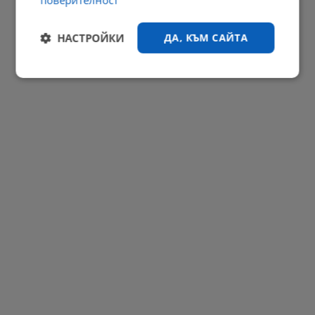
поверителност
Парламентът плаща 6 милиона евро обезщетение на Баневи
НАСТРОЙКИ
ДА, КЪМ САЙТА
22:33 | 5.8.2026 г.
РЕКЛАМА
Строго
Ефективност
необходимо
Таргетиране
Функционалност
Некласифицирани
Строго необходимо
Ефективност