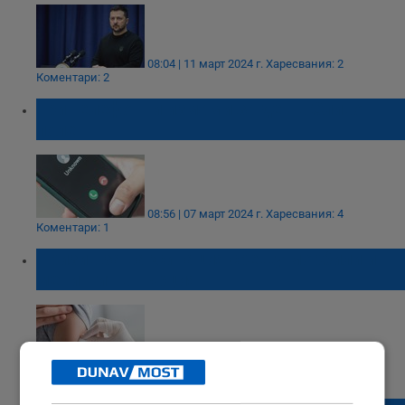
08:04 | 11 март 2024 г.
Харесвания: 2
Коментари: 2
Три телефонни измами за ден в Сливо
поле
08:56 | 07 март 2024 г.
Харесвания: 4
Коментари: 1
Призив за ваксинация срещу морбили и
менингит в Гърция
14:59 | 25 февруари 2024 г.
Харесвания: 1
Коментари: 0