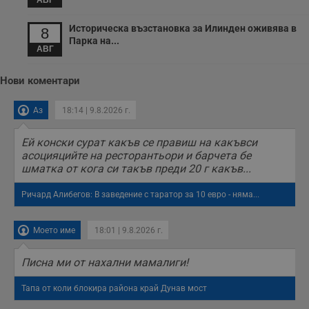
АВГ
Историческа възстановка за Илинден оживява в
8
Парка на...
АВГ
Нови коментари
Аз
18:14 | 9.8.2026 г.
Ей конски сурат какъв се правиш на какъвси
асоцияцийте на ресторантьори и барчета бе
шматка от кога си такъв преди 20 г какъв...
Ричард Алибегов: В заведение с таратор за 10 евро - няма...
Моето име
18:01 | 9.8.2026 г.
Писна ми от нахални мамалиги!
Тапа от коли блокира района край Дунав мост