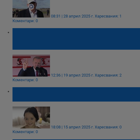
08:31 | 28 април 2025 г.
Харесвания: 1
Коментари: 0
Реджеп Ердоган: Израелското
правителство коли палестинци без
разграничения
12:36 | 19 април 2025 г.
Харесвания: 2
Коментари: 0
Издирват се свидетели на катастрофата,
отнела живота на Сияна
18:08 | 15 април 2025 г.
Харесвания: 0
Коментари: 0