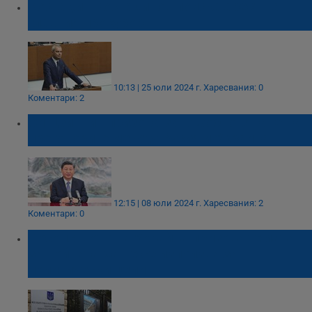
Костадин Костадинов поиска арест на
главния прокурор
10:13 | 25 юли 2024 г.
Харесвания: 0
Коментари: 2
Си Цзинпин призова за възобновяване на
преговорите между Русия и Украйна
12:15 | 08 юли 2024 г.
Харесвания: 2
Коментари: 0
Посолството на Украйна призова темата
за войната да не се използва за
политически цели