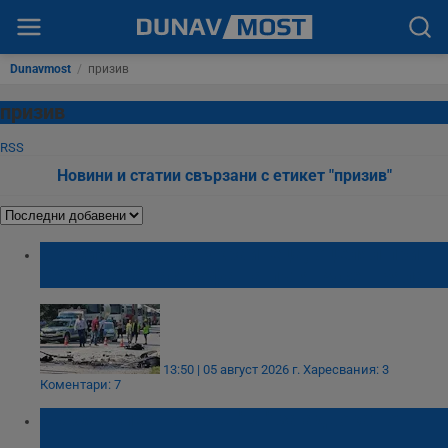
Dunavmost
/
призив
призив
RSS
Новини и статии свързани с етикет "призив"
Търси се кръв за украинеца, оцелял при
тежката катастрофа на пътя Русе - Бяла
13:50 | 05 август 2026 г.
Харесвания: 3
Коментари: 7
Търсят спешно кръв "B-" за адвокат от
Русе