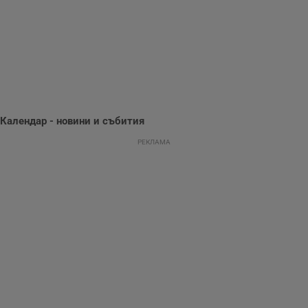
потребителското
поведение и
предпочитания.
Тази информация
се използва, за да
се оптимизира
представянето на
уебсайта и да
направят
рекламните
съобщения по-
важни за
потребителя.
Календар - новини и събития
РЕКЛАМА