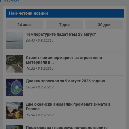
Dunavmost
A
т
е
Най-четени новини
д
н
п
24 часа
7 дни
30 дни
с
у
Температурите падат към 23 август
и
ф
09:47 | 9.8.2026 г.
н
м
Т
и
Строят нов хипермаркет за строителни
п
материали в...
у
з
10:52 | 9.8.2026 г.
б
VISITOR_PRIVACY_METADATA
5 месеца
Т
YouTube
Дневен хороскоп за 9 август 2026 година
4
с
.youtube.com
седмици
с
20:56 | 8.8.2026 г.
с
п
и
п
Две океански аномалии променят зимата в
т
Европа
в
13:36 | 9.8.2026 г.
с
з
с
Продължават процесуално-следствените
п