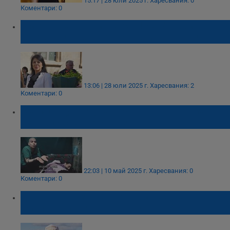
15:17 | 28 юли 2025 г.
Харесвания: 0
Коментари: 0
Кметът на Две могили: Нека бъдем
бдителни и да не допускаме пожари
13:06 | 28 юли 2025 г.
Харесвания: 2
Коментари: 0
"Хамас" публикува видеоклип с двама
израелски заложници
22:03 | 10 май 2025 г.
Харесвания: 0
Коментари: 0
Доналд Тръмп: Много съм разочарован, че
Русия продължава да изпраща ракети