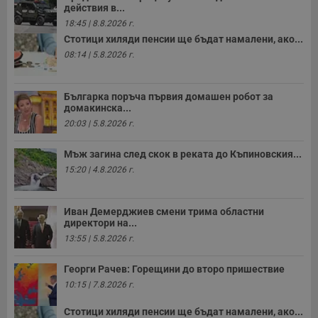
о
действия в...
р
18:45 | 8.8.2026 г.
п
н
Стотици хиляди пенсии ще бъдат намалени, ако...
п
08:14 | 5.8.2026 г.
к
ч
п
с
б
Българка поръча първия домашен робот за
домакинска...
__cf_bm
29
Т
Cloudflare Inc.
20:03 | 5.8.2026 г.
минути
с
.twitter.com
59
р
секунди
м
Мъж загина след скок в реката до Къпиновския...
б
о
15:20 | 4.8.2026 г.
у
п
о
и
Иван Демерджиев смени трима областни
т
директори на...
receive-cookie-deprecation
.hit.gemius.pl
1 година
Т
13:55 | 5.8.2026 г.
с
с
н
Георги Рачев: Горещини до второ пришествие
н
10:15 | 7.8.2026 г.
п
б
п
Стотици хиляди пенсии ще бъдат намалени, ако...
с