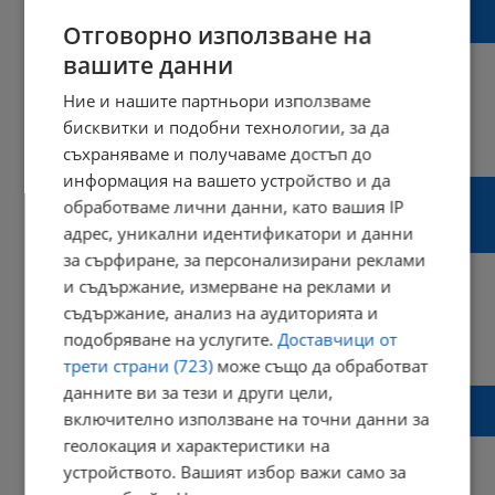
Папа Франциск призова за прекратяване
на гражданската война в Судан
Отговорно използване на
вашите данни
Ние и нашите партньори използваме
бисквитки и подобни технологии, за да
15:28 | 18 февруари 2024 г.
Харесвания: 0
Коментари: 2
съхраняваме и получаваме достъп до
информация на вашето устройство и да
Васил Терзиев: Не изхвърляйте
обработваме лични данни, като вашия IP
естествените елхи, можем да им дадем
адрес, уникални идентификатори и данни
втори живот!
за сърфиране, за персонализирани реклами
и съдържание, измерване на реклами и
съдържание, анализ на аудиторията и
подобряване на услугите.
Доставчици от
18:45 | 02 януари 2024 г.
Харесвания: 0
Коментари: 1
трети страни (723)
може също да обработват
данните ви за тези и други цели,
Патриарх Неофит призова за човеколюбие
включително използване на точни данни за
в новогодишното си послание
геолокация и характеристики на
устройството. Вашият избор важи само за