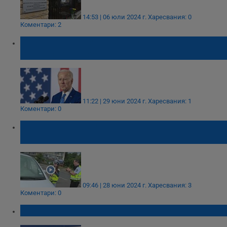
14:53 | 06 юли 2024 г.
Харесвания: 0
Коментари: 2
New York Times призова Джо Байдън да се
оттегли от президентската надпревара
11:22 | 29 юни 2024 г.
Харесвания: 1
Коментари: 0
Деца - катаджии спират шофьори в
Перник
09:46 | 28 юни 2024 г.
Харесвания: 3
Коментари: 0
МВнР: Напуснете незабавно Ливан