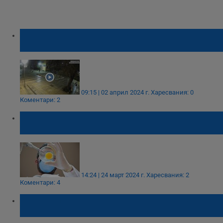
Нови случаи на вандалски прояви от деца
в Сливен
09:15 | 02 април 2024 г.
Харесвания: 0
Коментари: 2
Призив: Всяка българка да замрази
яйцеклетка
14:24 | 24 март 2024 г.
Харесвания: 2
Коментари: 4
Володимир Зеленски отхвърли призива на
папата за преговори с Русия