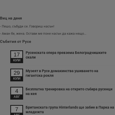
Виц на деня
- Пешо, събуди се. Говориш насън!
- Аман бе, жена. Остави ме поне насън да кажа нещо...
Събития от Русе
Русенската опера превзема Белоградчишките
17
скали
ЮЛИ
Музеят в Русе домакинства ушиването на
29
гигантска рокля
ЮЛИ
Безплатна тренировка на открито събира русенци
4
на кея
АВГ
Британската група Hinterlands ще забие в Парка на
7
младежта