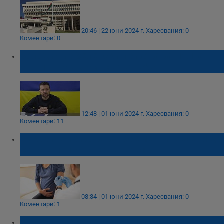
20:46 | 22 юни 2024 г.
Харесвания: 0
Коментари: 0
Володимир Зеленски призова за пълна
защита на украинското небе
12:48 | 01 юни 2024 г.
Харесвания: 0
Коментари: 11
Лекарите призовават бременните жени да
се ваксинират срещу коклюш
08:34 | 01 юни 2024 г.
Харесвания: 0
Коментари: 1
Володимир Зеленски отправи призив към