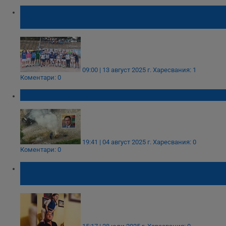
"Дунав" благодари на феновете и призова
за подкрепа срещу ЦСКА
09:00 | 13 август 2025 г.
Харесвания: 1
Коментари: 0
Даниел Митов: Не палете огън на открито!
19:41 | 04 август 2025 г.
Харесвания: 0
Коментари: 0
Дядото на Сияна: Без нея животът ни е ад.
По-добре да си бях отишъл с нея!