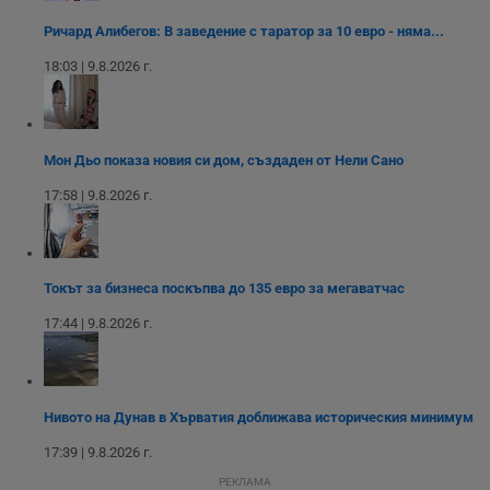
или старата
оператора на
версия на
сайта.
Ричард Алибегов: В заведение с таратор за 10 евро - няма...
интерфейса на
Youtube.
_sharedID_cst
.dunavmost.com
11
Тази бисквитка се
18:03 | 9.8.2026 г.
месеца 4
използва за
седмици
проследяване на
потребителски
взаимодействия и
ангажираност на
уебсайта за
Мон Дьо показа новия си дом, създаден от Нели Сано
подобряване на
обслужването и
17:58 | 9.8.2026 г.
потребителския
опит.
Gtest
1
Тази бисквитка се
Gemius
седмица
използва за A/B
.hit.gemius.pl
тестване на
Токът за бизнеса поскъпва до 135 евро за мегаватчас
уебсайта чрез
събиране на
данни за
17:44 | 9.8.2026 г.
поведението и
взаимодействието
на посетителите.
Той помага за
подобряване на
потребителския
Нивото на Дунав в Хърватия доближава историческия минимум
опит, като
разбира как
17:39 | 9.8.2026 г.
потребителите се
ангажират с
РЕКЛАМА
различни