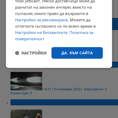
този уебсайт. Някои доставчици може да
разчитат на законен интерес вместо на
16:49 | 01 януари 2024 г.
Харесвания: 0
Коментари: 1
съгласие; имате право да възразите в
Настройки за рекламиране
. Можете да
Бойко Борисов: Борислав Михайлов, след
оттеглите съгласието си по всяко време в
толкова кръв, иди си!
Настройки на бисквитките
.
Политика за
поверителност
22:19 | 16 ноември 2023 г.
Харесвания: 1
НАСТРОЙКИ
ДА, КЪМ САЙТА
Коментари: 4
Откриха изчезналото дете от Цалапица
Строго
Ефективност
необходимо
14:21 | 16 ноември 2023 г.
Харесвания: 0
Таргетиране
Функционалност
Коментари: 0
„Спазвай правилата, някой те обича!”
Некласифицирани