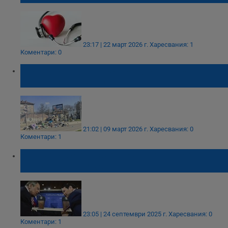
23:17 | 22 март 2026 г.
Харесвания: 1
Коментари: 0
"Еко Русе Груп" призова русенци да не
изхвърлят незагасена жар
21:02 | 09 март 2026 г.
Харесвания: 0
Коментари: 1
Марко Рубио призова Лавров да спре
убийствата в Украйна
23:05 | 24 септември 2025 г.
Харесвания: 0
Коментари: 1