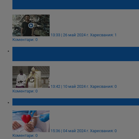
лидерите на САЩ и Китай
13:33 | 26 май 2024 г.
Харесвания: 1
Коментари: 0
Папа Франциск призова правителствата
да се справят с демографската криза
13:42 | 10 май 2024 г.
Харесвания: 0
Коментари: 0
ВМА: Дари кръв – спаси живот!
15:36 | 04 май 2024 г.
Харесвания: 0
Коментари: 0