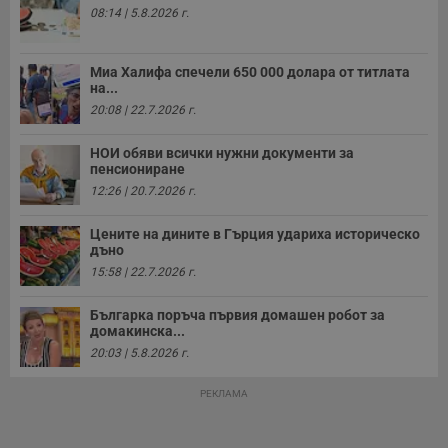
о
08:14 | 5.8.2026 г.
с
а
р
у
Миа Халифа спечели 650 000 долара от титлата
з
на...
з
п
20:08 | 22.7.2026 г.
ASP.NET_SessionId
Сесия
Т
Microsoft
с
НОИ обяви всички нужни документи за
Corporation
D
www.dunavmost.com
пенсиониране
п
12:26 | 20.7.2026 г.
и
т
к
Цените на дините в Гърция удариха историческо
п
дъно
и
у
15:58 | 22.7.2026 г.
р
к
п
Българка поръча първия домашен робот за
д
домакинска...
д
п
20:03 | 5.8.2026 г.
у
РЕКЛАМА