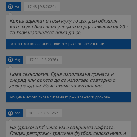
Аз
17:43 | 9.8.2026 г.
Какъв адвокат е този куку то цял ден обикаля
като муха без глава улиците в продължение на 20 г
то този шапшалест няма да се...
Златан Златанов: Онова, което скриха от вас, е в пъти...
Уау
17:31 | 9.8.2026 г.
Нова технология. Една използвана граната и
снаряд или ракета да се използва повторно с
дозареждане. Нова схема за източване...
Мощна микровълнова система пържи вражески дронове
азе
16:55 | 9.8.2026 г.
На "драконите" нещо им е свършила нафтата.
Гледах репортаж - трагичен футбол, селско ниво, и