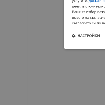
услугите.
Доставчиц
цели, включително
Вашият избор важи
вместо на съгласие
съгласието си по в
НАСТРОЙКИ
Строго
необходимо
Строго н
Строго необходимите б
на акаунта. Уебсайтът 