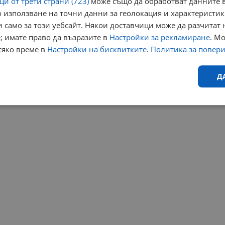
и от трети страни (723)
може също да обработват данните в
 използване на точни данни за геолокация и характеристик
 само за този уебсайт. Някои доставчици може да разчитат 
; имате право да възразите в
Настройки за рекламиране
. М
сяко време в
Настройки на бисквитките
.
Политика за повер
Д
Ефективност
Таргетиране
Функционалност
Н
еобходимо
Ефективност
Таргетиране
Функционалност
Неклас
исквитки позволяват основната функционалност на уебсайта, като потребителско
не може да се използва правилно без строго необходими бисквитки.