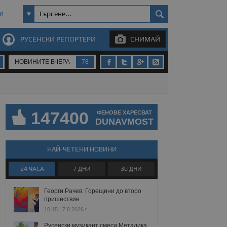
И
РУСЕНСКИ РЕПОРТЕРИ
СНИМАЙ
НОВИНИТЕ ВЧЕРА
78
147400
ФЕНОВЕ ХАРЕСВАТ
DUNAVMOST
НАЙ-ЧЕТЕНИ НОВИНИ
24 ЧАСА
7 ДНИ
30 ДНИ
Георги Рачев: Горещини до второ
пришествие
10:15 | 7.8.2026 г.
Русенски музикант смеси Металика