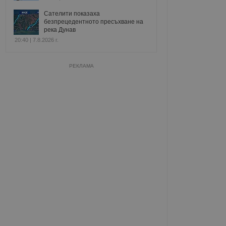
Сателити показаха
безпрецедентното пресъхване на
река Дунав
20:40 | 7.8.2026 г.
РЕКЛАМА