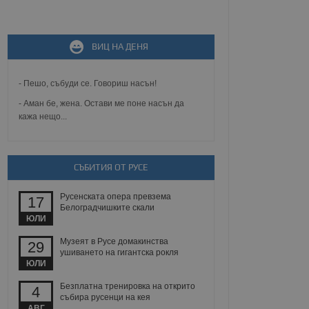
не, зададена от уеб
 ASP.NET MVC
ВИЦ НА ДЕНЯ
спре неразрешеното
т, известно като
тове. Той не съдържа
щожава при затваряне
- Пешо, събуди се. Говориш насън!
- Аман бе, жена. Остави ме поне насън да
ение на съгласието на
кажа нещо...
ст за тяхното
а данни за съгласието
ични политики и
антира, че техните
 сесии.
СЪБИТИЯ ОТ РУСЕ
аничаване между хората
а, за да се правят
Русенската опера превзема
17
хния уебсайт.
Белоградчишките скали
ЮЛИ
сигнализира на
 на бисквитките,
Музеят в Русе домакинства
29
а съответствие и
ушиването на гигантска рокля
ндарти и
ЮЛИ
Безплатна тренировка на открито
ck и предоставя
4
събира русенци на кея
требител използва
йният потребител може
АВГ