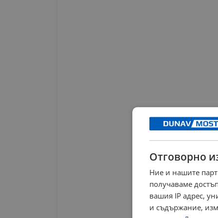
Отговорно и
Ние и нашите парт
получаваме достъп
вашия IP адрес, у
и съдържание, изм