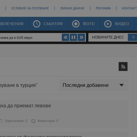
УСЛОВИЯ ЗА ПОЛЗВАНЕ
ЛИЧНИ ДАННИ
РЕКЛАМА
КОНТАКТ
ЗВЛЕЧЕНИЯ
СЪБИТИЯ
ФОТО
ВИДЕО
НОВИНИТЕ ДНЕС
0
яма да е 620 евро
руване в турция"
яха да приемат левове
Харесвания: 0
Коментари: 0