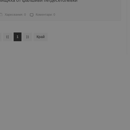
пищяха от фалшиви петдесетолевки
Харесвания: 0
Коментари: 0
⟨⟨
1
⟩⟩
Край