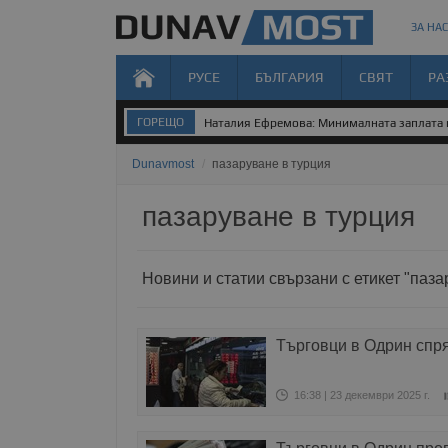
ЗА НАС
РУСЕ
БЪЛГАРИЯ
СВЯТ
РА
ГОРЕЩО
Наталия Ефремова: Минималната заплата н
Dunavmost
/
пазаруване в турция
пазаруване в турция
Новини и статии свързани с етикет "паза
Търговци в Одрин спр
16:38 | 23 декември 2025 г.