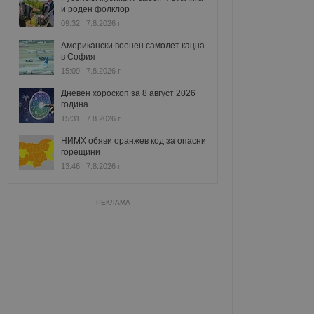
и роден фолклор
09:32 | 7.8.2026 г.
Американски военен самолет кацна
в София
15:09 | 7.8.2026 г.
Дневен хороскоп за 8 август 2026
година
15:31 | 7.8.2026 г.
НИМХ обяви оранжев код за опасни
горещини
13:46 | 7.8.2026 г.
РЕКЛАМА