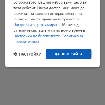
устройството. Вашият избор важи само за
Огнени торнада застрашават Европа
този уебсайт. Някои доставчици може да
20:46 | 8.8.2026 г.
разчитат на законен интерес вместо на
РЕКЛАМА
съгласие; имате право да възразите в
Настройки за рекламиране
. Можете да
оттеглите съгласието си по всяко време в
Настройки на бисквитките
.
Политика за
поверителност
НАСТРОЙКИ
ДА, КЪМ САЙТА
Строго
Ефективност
необходимо
Таргетиране
Функционалност