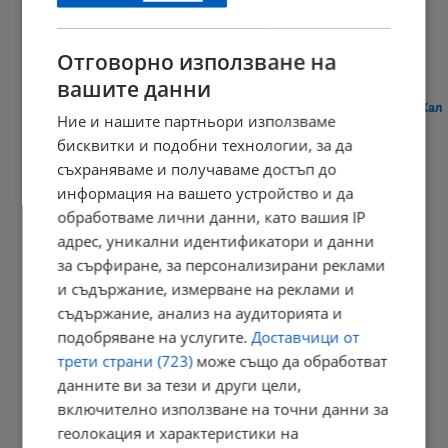
23:09 | 8.8.2026 г.
Отговорно използване на
вашите данни
Плитко земетресение разбуди жителите на австрийския град Хал
Ние и нашите партньори използваме
21:03 | 8.8.2026 г.
бисквитки и подобни технологии, за да
съхраняваме и получаваме достъп до
информация на вашето устройство и да
обработваме лични данни, като вашия IP
Дневен хороскоп за 9 август 2026 година
адрес, уникални идентификатори и данни
20:56 | 8.8.2026 г.
за сърфиране, за персонализирани реклами
и съдържание, измерване на реклами и
съдържание, анализ на аудиторията и
подобряване на услугите.
Доставчици от
Кладенци в Русенско пресъхнаха
трети страни (723)
може също да обработват
20:49 | 8.8.2026 г.
данните ви за тези и други цели,
включително използване на точни данни за
геолокация и характеристики на