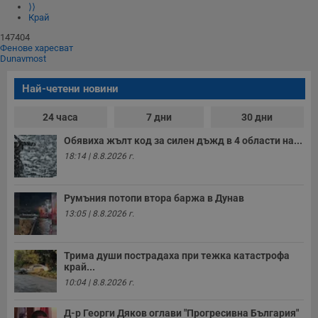
⟩⟩
Край
147404
Фенове харесват
Dunavmost
Най-четени новини
24 часа
7 дни
30 дни
Обявиха жълт код за силен дъжд в 4 области на...
18:14 | 8.8.2026 г.
Румъния потопи втора баржа в Дунав
13:05 | 8.8.2026 г.
Трима души пострадаха при тежка катастрофа
край...
10:04 | 8.8.2026 г.
Д-р Георги Дяков оглави "Прогресивна България"