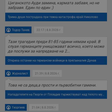
Циганското Ауди замина, кармата забавя, но не
п
с
забравя. Един по един :)
о
с
а
Трима души пострадаха при тежка катастрофа край Николово
р
у
з
Тодор Танев
22:17 | 8.8.2026 г.
з
п
Тази трагедия преди 81-85 години нямам край. В
ASP.NET_SessionId
Сесия
Т
Microsoft
с
Corporation
слуая германците унищожават всичко, което може
D
www.dunavmost.com
да послужи за напредване на 2...
п
и
т
Откриха останки на германски войници в пресъхналия Дунав
к
п
и
у
Журналист
21:39 | 8.8.2026 г.
р
к
п
Това не са деца,а прости и пьрвобитни гамени.
д
д
п
Нападателите на Георги от Пловдив тържествуват над тялото му...
у
Георгиев
21:04 | 8.8.2026 г.