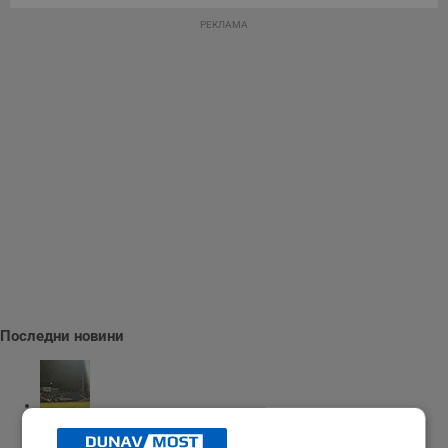
РЕКЛАМА
Последни новини
"Арда" надигра "Дунав"