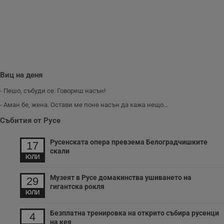
и
п
A
т
е
д
н
п
с
у
Виц на деня
и
ф
н
- Пешо, събуди се. Говориш насън!
м
Т
- Аман бе, жена. Остави ме поне насън да кажа нещо...
и
п
Събития от Русе
у
з
б
Русенската опера превзема Белоградчишките
17
скали
VISITOR_PRIVACY_METADATA
5 месеца
Т
YouTube
ЮЛИ
4
с
.youtube.com
седмици
с
с
Музеят в Русе домакинства ушиването на
29
п
гигантска рокля
и
ЮЛИ
п
т
в
Безплатна тренировка на открито събира русенци
4
с
на кея
з