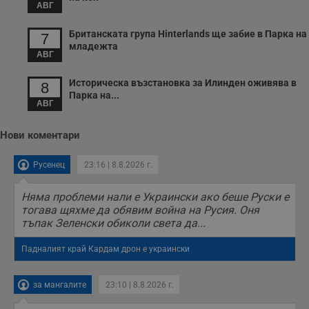
АВГ
с
п
о
Британската група Hinterlands ще забие в Парка на
7
р
младежта
п
АВГ
н
п
к
Историческа възстановка за Илинден оживява в
8
ч
п
Парка на...
АВГ
с
б
__cf_bm
29
Т
Cloudflare Inc.
Нови коментари
минути
с
.twitter.com
59
р
секунди
м
Русенец
23:16 | 8.8.2026 г.
б
о
у
Няма проблеми нали е Украински ако беше Руски е
п
тогава щяхме да обявим война на Русия. Оня
о
и
тъпак Зеленски обиколи света да...
т
Падналият край Кардам дрон е украински
receive-cookie-deprecation
.hit.gemius.pl
1 година
Т
с
с
н
за мангалите
23:10 | 8.8.2026 г.
н
п
б