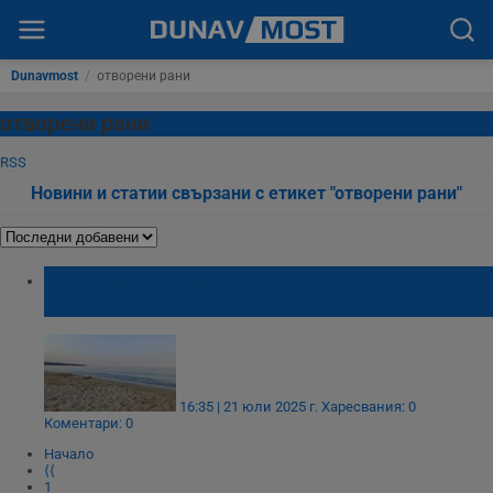
Dunavmost
/
отворени рани
отворени рани
RSS
Новини и статии свързани с етикет "отворени рани"
Опасни бактерии дебнат по турските
плажове
16:35 | 21 юли 2025 г.
Харесвания: 0
Коментари: 0
Начало
⟨⟨
1