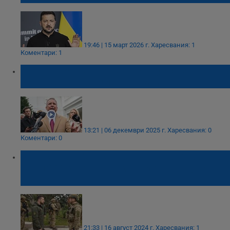
19:46 | 15 март 2026 г.
Харесвания: 1
Коментари: 1
Украйна и САЩ призоваха Русия за
сериозен ангажимент към мир
13:21 | 06 декември 2025 г.
Харесвания: 0
Коментари: 0
Олександър Сирски: Украйна контролира
над 1000 квадратни километра в Курска
област
21:33 | 16 август 2024 г.
Харесвания: 1