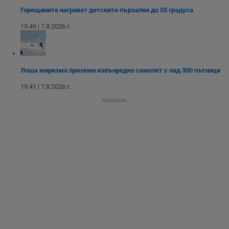
Горещините нагряват детските пързалки до 55 градуса
19:49 | 7.8.2026 г.
Некласифицирани
Лоша миризма приземи извънредно самолет с над 300 пътници
19:41 | 7.8.2026 г.
РЕКЛАМА
Строго необходимо
Ефективност
Таргетиране
Функционалност
Некласифицирани
Строго необходимите бисквитки позволяват основната
функционалност на уебсайта, като потребителско
влизане и управление на акаунта. Уебсайтът не може да
се използва правилно без строго необходими
бисквитки.
Валиден
Име
Доставчик
/
Домейн
О
до
__RequestVerificationToken
Сесия
Т
Microsoft