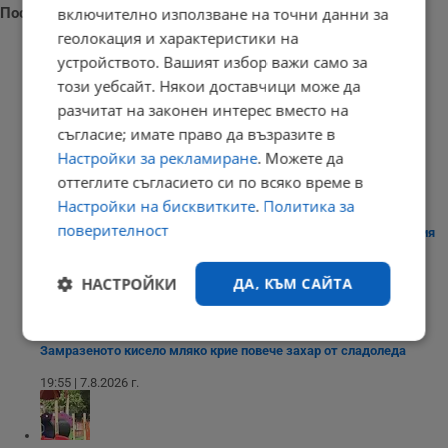
Последни новини
включително използване на точни данни за
геолокация и характеристики на
устройството. Вашият избор важи само за
този уебсайт. Някои доставчици може да
разчитат на законен интерес вместо на
Градушка и порой удариха Силистренско
съгласие; имате право да възразите в
20:09 | 7.8.2026 г.
Настройки за рекламиране
. Можете да
оттеглите съгласието си по всяко време в
Настройки на бисквитките
.
Политика за
поверителност
Володимир Зеленски е на първо официално посещение в Сърбия
20:00 | 7.8.2026 г.
НАСТРОЙКИ
ДА, КЪМ САЙТА
Строго
Ефективност
Замразеното кисело мляко крие повече захар от сладоледа
необходимо
19:55 | 7.8.2026 г.
Таргетиране
Функционалност