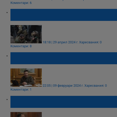
Коментари: 6
Украйна: Армията ни отстъпва под натиска
на руските войски
18:18 | 29 април 2024 г.
Харесвания: 0
Коментари: 8
Зеленски смени шефа на генералния щаб
на украинската армия
22:05 | 09 февруари 2024 г.
Харесвания: 0
Коментари: 1
Дмитрий Медведев: Новият украински
главнокомандващ е предател!