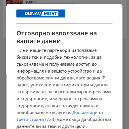
дъно
15:58 | 22.7.2026 г.
Българка поръча първия домашен робот за
домакинска...
Отговорно използване на
20:03 | 5.8.2026 г.
вашите данни
РЕКЛАМА
Ние и нашите партньори използваме
бисквитки и подобни технологии, за да
съхраняваме и получаваме достъп до
информация на вашето устройство и да
обработваме лични данни, като вашия IP
адрес, уникални идентификатори и данни
за сърфиране, за персонализирани реклами
и съдържание, измерване на реклами и
съдържание, анализ на аудиторията и
подобряване на услугите.
Доставчици от
трети страни (723)
може също да обработват
данните ви за тези и други цели,