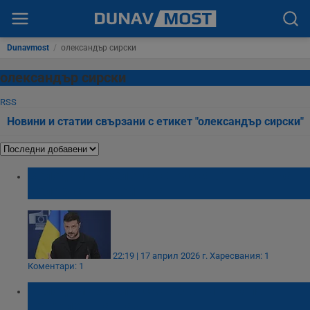
Dunavmost
/
олександър сирски
олександър сирски
RSS
Новини и статии свързани с етикет "олександър сирски"
Володимир Зеленски: Русия отново тика
Беларус във войната
22:19 | 17 април 2026 г.
Харесвания: 1
Коментари: 1
Володимир Зеленски обвини Европа в
петролен шантаж