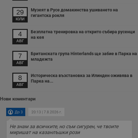
н
н
Музеят в Русе домакинства ушиването на
29
п
гигантска рокля
б
ЮЛИ
п
с
о
Безплатна тренировка на открито събира русенци
4
с
на кея
а
АВГ
р
у
з
Британската група Hinterlands ще забие в Парка на
7
з
п
младежта
АВГ
ASP.NET_SessionId
Сесия
Т
Microsoft
с
Corporation
Историческа възстановка за Илинден оживява в
8
D
www.dunavmost.com
п
Парка на...
АВГ
и
т
к
п
Нови коментари
и
у
р
До 3
20:13 | 7.8.2026 г.
к
п
д
Не знам за всичките, но съм сигурен, че твоите
д
миришат на казанлъшки рози
п
у