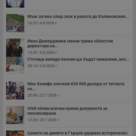
Мъж загина след скок в реката до Къпиновския...
15:20 | 4.8.2026 г.
Иван Демерджиев смени трима областни
директори на...
13:55 | 5.8.2026 г.
Стотици хиляди пенсии ще бъдат намалени, ако...
08:14 | 5.8.2026 г.
Миа Халифа спечели 650 000 долара от титлата
на...
20:08 | 22.7.2026 г.
НОИ обяви всички нужни документи за
пенсиониране
12:26 | 20.7.2026 г.
Цените на дините в Гърция удариха историческо