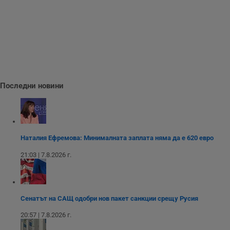
н
п
с
у
и
ф
н
м
Т
и
п
у
Последни новини
з
б
VISITOR_PRIVACY_METADATA
5 месеца
Т
YouTube
4
с
.youtube.com
седмици
с
с
Наталия Ефремова: Минималната заплата няма да е 620 евро
п
и
21:03 | 7.8.2026 г.
п
т
в
с
з
с
Сенатът на САЩ одобри нов пакет санкции срещу Русия
п
о
р
20:57 | 7.8.2026 г.
п
н