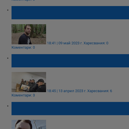
Млад мъж от Пловдивско ще лежи в
затвора за убийството на баба си
18:41 | 09 май 2023 г.
Харесвания: 0
Коментари: 0
Тошо Куката, Чеченеца и Емили
Тротинетката остават в ареста
18:45 | 13 април 2023 г.
Харесвания: 6
Коментари: 3
Британецът Дейвид Бодил, задържан у
нас, поиска екстрадиция