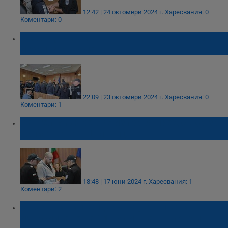
12:42 | 24 октомври 2024 г.
Харесвания: 0
Коментари: 0
Осем души остават в ареста за измами с
игрални автомати
22:09 | 23 октомври 2024 г.
Харесвания: 0
Коментари: 1
Рангел Бизюрев се изправя пред съда за
убийството в Цалапица
18:48 | 17 юни 2024 г.
Харесвания: 1
Коментари: 2
Мъжът и тийнейджърът, обвинени в
изнасилване на 21-годишна в Пловдив,