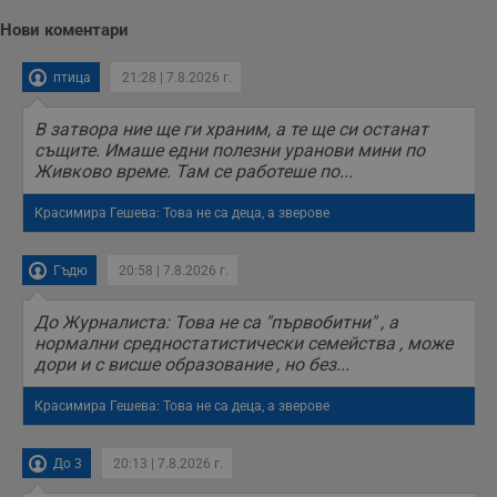
на тестване.
Нови коментари
Gdyn
1 година
Тази бисквитка се
Gemius
използва за
.hit.gemius.pl
събиране на
птица
21:28 | 7.8.2026 г.
анонимни
статистически
данни, свързани с
посещенията в
В затвора ние ще ги храним, а те ще си останат
уебсайта на
същите. Имаше едни полезни уранови мини по
потребителя, като
Живково време. Там се работеше по...
броя на
посещенията,
средното време,
Красимира Гешева: Това не са деца, а зверове
прекарано на
уебсайта и какви
страници са били
заредени. Целта е
Гъдю
20:58 | 7.8.2026 г.
да се подобри
съдържанието на
сайта и
До Журналиста: Това не са "първобитни" , а
потребителския
нормални средностатистически семейства , може
опит.
дори и с висше образование , но без...
Gdynp
1 година
Тази бисквитка се
Gemius
използва с цел
.hit.gemius.pl
Красимира Гешева: Това не са деца, а зверове
събиране на
информация за
потребителското
поведение и
До 3
20:13 | 7.8.2026 г.
предпочитания.
Тази информация