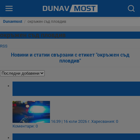
Dunavmost
/
окръжен съд пловдив
окръжен съд пловдив
RSS
Новини и статии свързани с етикет "окръжен съд
пловдив"
Внесоха обвинение за жестоко убийство
на автогарата в Пловдив
16:39 | 16 юли 2026 г.
Харесвания: 0
Коментари: 0
Подсъдим гинеколог не се яви на дело за