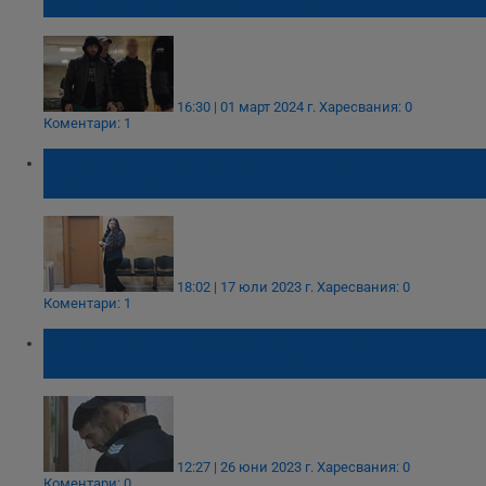
поискаха да излязат от ареста
16:30 | 01 март 2024 г.
Харесвания: 0
Коментари: 1
Учителка получи условна присъда за
смърт на пътя
18:02 | 17 юли 2023 г.
Харесвания: 0
Коментари: 1
Обвиненият в убийството на жена си в
Пъдарско я причакал с маска като череп
12:27 | 26 юни 2023 г.
Харесвания: 0
Коментари: 0