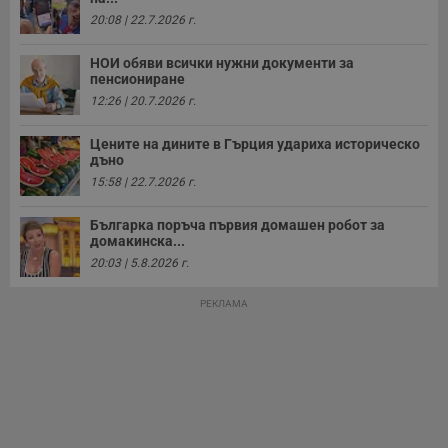
20:08 | 22.7.2026 г.
НОИ обяви всички нужни документи за
Строго необходимо
Ефективност
пенсиониране
Таргетиране
Функционалност
12:26 | 20.7.2026 г.
Некласифицирани
Цените на дините в Гърция удариха историческо
дъно
Строго необходимите бисквитки позволяват основната
функционалност на уебсайта, като потребителско
15:58 | 22.7.2026 г.
влизане и управление на акаунта. Уебсайтът не може да
се използва правилно без строго необходими
Българка поръча първия домашен робот за
бисквитки.
домакинска...
Валиден
20:03 | 5.8.2026 г.
Име
Доставчик
/
Домейн
О
до
__RequestVerificationToken
Сесия
Т
Microsoft
РЕКЛАМА
п
Corporation
ф
www.dunavmost.com
з
п
и
п
A
т
е
д