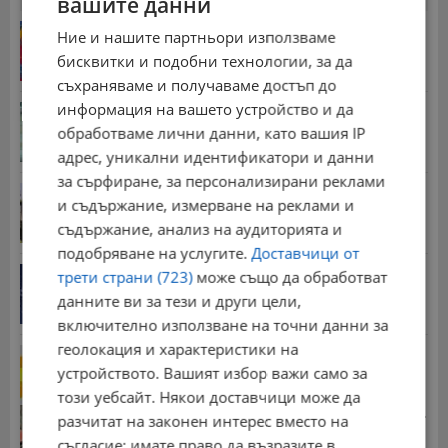
вашите данни
Георги Рачев: Горещини до второ пришествие
Ние и нашите партньори използваме
10:15 | 7.8.2026 г.
бисквитки и подобни технологии, за да
съхраняваме и получаваме достъп до
информация на вашето устройство и да
Американски военен самолет кацна в София
обработваме лични данни, като вашия IP
15:09 | 7.8.2026 г.
адрес, уникални идентификатори и данни
за сърфиране, за персонализирани реклами
Русенски музикант смеси Металика и роден
и съдържание, измерване на реклами и
фолклор
съдържание, анализ на аудиторията и
09:32 | 7.8.2026 г.
подобряване на услугите.
Доставчици от
Дневен хороскоп за 8 август 2026 година
трети страни (723)
може също да обработват
15:31 | 7.8.2026 г.
данните ви за тези и други цели,
включително използване на точни данни за
геолокация и характеристики на
НИМХ обяви оранжев код за опасни горещини
устройството. Вашият избор важи само за
13:46 | 7.8.2026 г.
този уебсайт. Някои доставчици може да
Стотици хиляди пенсии ще бъдат намалени, ако...
разчитат на законен интерес вместо на
08:14 | 5.8.2026 г.
съгласие; имате право да възразите в