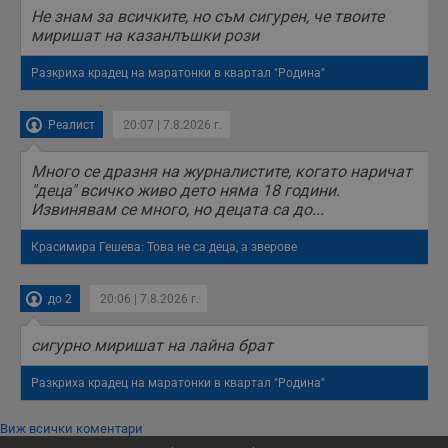
се използва, за да
Не знам за всичките, но съм сигурен, че твоите
се оптимизира
представянето на
миришат на казанлъшки рози
уебсайта и да
направят
рекламните
Разкриха крадец на маратонки в квартал "Родина"
съобщения по-
важни за
потребителя.
Реалист
20:07 | 7.8.2026 г.
Много се дразня на журналистите, когато наричат
"деца" всичко живо дето няма 18 години.
Извинявам се много, но децата са до...
Красимира Гешева: Това не са деца, а зверове
до 2
20:06 | 7.8.2026 г.
сигурно миришат на лайна брат
Разкриха крадец на маратонки в квартал "Родина"
Виж всички коментари