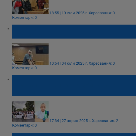
18:55 | 19 юли 2025 г.
Харесвания: 0
Коментари: 0
Екстрадират бившия футболист Дани Кики
в Германия
10:54 | 04 юли 2025 г.
Харесвания: 0
Коментари: 0
Атанаска Бакалова: Няма да спра да
търся справедливост за убийството на
сина ми
17:34 | 27 април 2025 г.
Харесвания: 2
Коментари: 0