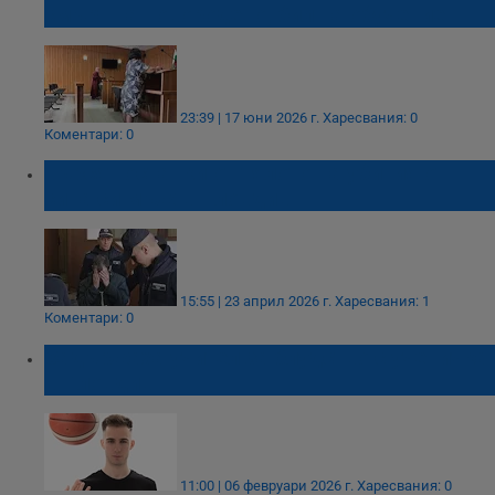
смърт на новородено, бил на обучение
23:39 | 17 юни 2026 г.
Харесвания: 0
Коментари: 0
Търсят останки от тялото на убития от
сина си мъж в Пловдив
15:55 | 23 април 2026 г.
Харесвания: 1
Коментари: 0
Задържаха учител за блудство с ученичка
в Пловдив
11:00 | 06 февруари 2026 г.
Харесвания: 0