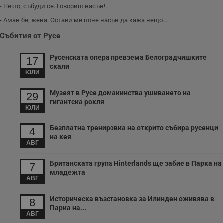
_sharedID_cst
.dunavmost.com
11
Тази бисквитка се
- Пешо, събуди се. Говориш насън!
месеца 4
използва за
седмици
проследяване на
- Аман бе, жена. Остави ме поне насън да кажа нещо...
потребителски
взаимодействия и
ангажираност на
Събития от Русе
уебсайта за
подобряване на
обслужването и
Русенската опера превзема Белоградчишките
17
потребителския
скали
опит.
ЮЛИ
Gtest
1
Тази бисквитка се
Gemius
седмица
използва за A/B
.hit.gemius.pl
Музеят в Русе домакинства ушиването на
29
тестване на
гигантска рокля
уебсайта чрез
ЮЛИ
събиране на
данни за
поведението и
Безплатна тренировка на открито събира русенци
4
взаимодействието
на кея
на посетителите.
АВГ
Той помага за
подобряване на
потребителския
Британската група Hinterlands ще забие в Парка на
7
опит, като
младежта
разбира как
АВГ
потребителите се
ангажират с
различни
Историческа възстановка за Илинден оживява в
8
елементи на
Парка на...
уебсайта по
АВГ
време на етапите