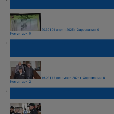
Методи Лалов: Трима съдии арогантно
погазиха принципите на правосъдието
20:39 | 01 април 2025 г.
Харесвания: 0
Коментари: 0
Измама за милиони: Двама бизнесмени
излизат на свобода срещу парична
гаранция
16:03 | 14 декември 2024 г.
Харесвания: 0
Коментари: 2
Борислав и Валентин Динкови получиха по
3 години затвор за укривателство