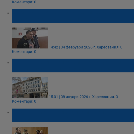
Коментари: 0
Стоян Машкунски застава пред съда за
смъртоносен удар със 160 км/ч
14:42 | 04 февруари 2026 г.
Харесвания: 0
Коментари: 0
Мъж сключи сделка с прокуратурата за
кокаин на стойност 2 милиона лева
15:01 | 08 януари 2026 г.
Харесвания: 0
Коментари: 0
Съдът отмени присъдите по делото за
малкия Адриан от Пловдив