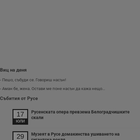
ф
н
м
Т
и
п
у
з
б
VISITOR_PRIVACY_METADATA
5 месеца
Т
YouTube
4
с
.youtube.com
седмици
с
с
п
и
Виц на деня
п
т
- Пешо, събуди се. Говориш насън!
в
с
- Аман бе, жена. Остави ме поне насън да кажа нещо...
з
с
Събития от Русе
п
о
р
п
Русенската опера превзема Белоградчишките
17
н
скали
п
ЮЛИ
к
ч
п
Музеят в Русе домакинства ушиването на
29
с
гигантска рокля