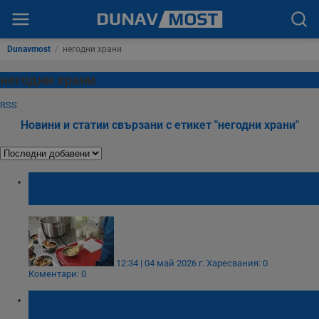
Dunavmost
/
негодни храни
негодни храни
RSS
Новини и статии свързани с етикет "негодни храни"
БАБХ конфискува над 360 килограма
негодна храна за ученици и възрастни
12:34 | 04 май 2026 г.
Харесвания: 0
Коментари: 0
Глобиха шофьор, извозвал в пикап
събрани "от поляна" животински