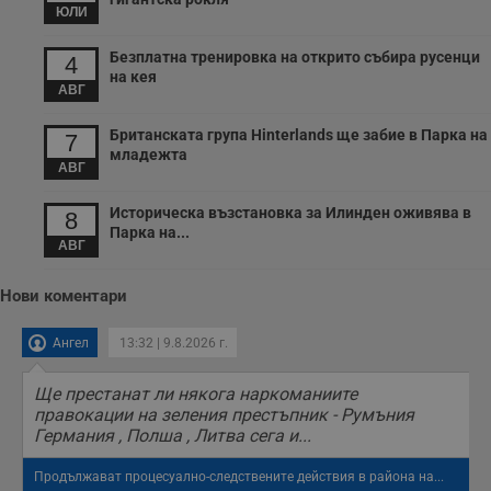
б
ЮЛИ
__cf_bm
29
Т
Cloudflare Inc.
минути
с
.twitter.com
Безплатна тренировка на открито събира русенци
4
59
р
на кея
секунди
м
АВГ
б
о
у
Британската група Hinterlands ще забие в Парка на
7
п
младежта
о
АВГ
и
т
Историческа възстановка за Илинден оживява в
8
receive-cookie-deprecation
.hit.gemius.pl
1 година
Т
Парка на...
с
АВГ
с
н
н
Нови коментари
п
б
п
Ангел
13:32 | 9.8.2026 г.
с
о
с
Ще престанат ли някога наркоманиите
а
р
правокации на зеления престъпник - Румъния
у
Германия , Полша , Литва сега и...
з
з
п
Продължават процесуално-следствените действия в района на...