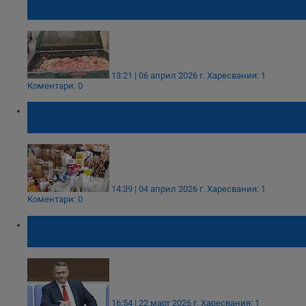
вътрешности
13:21 | 06 април 2026 г.
Харесвания: 1
Коментари: 0
БАБХ запечата нелегален склад с храни в
Свиленград
14:39 | 04 април 2026 г.
Харесвания: 1
Коментари: 0
Иван Христанов обяви, че предстоят
уволнения в БАБХ
16:54 | 22 март 2026 г.
Харесвания: 1