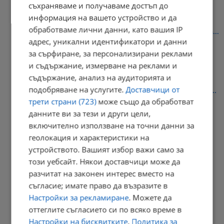
съхраняваме и получаваме достъп до
информация на вашето устройство и да
обработваме лични данни, като вашия IP
Георги Чинев: Ще използваме всички способи за разкриване на...
адрес, уникални идентификатори и данни
13:52 | 9.8.2026 г.
за сърфиране, за персонализирани реклами
и съдържание, измерване на реклами и
съдържание, анализ на аудиторията и
подобряване на услугите.
Доставчици от
Задържаха украинец за убийството на негов сънародник край...
трети страни (723)
може също да обработват
13:46 | 9.8.2026 г.
данните ви за тези и други цели,
включително използване на точни данни за
геолокация и характеристики на
устройството. Вашият избор важи само за
Магазините масово продължават да работят с двойни цени
този уебсайт. Някои доставчици може да
13:41 | 9.8.2026 г.
разчитат на законен интерес вместо на
съгласие; имате право да възразите в
Настройки за рекламиране
. Можете да
оттеглите съгласието си по всяко време в
Две океански аномалии променят зимата в Европа
Настройки на бисквитките
.
Политика за