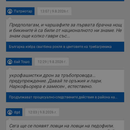
ASP.NET_SessionId
Сесия
Т
Microsoft
с
Corporation
D
www.dunavmost.com
Патриотар
13:07 | 9.8.2026 г.
п
и
т
Предполагам, и чаршафите за първата брачна нощ
к
и бикините ѝ са били от националното ни знаме. Не
п
и
знам още колко гаври със...
у
р
Българка избра сватбена рокля в цветовете на трибагреника
к
п
д
д
бай Тошо
12:29 | 9.8.2026 г.
п
у
укрофашистки дрон за тръбопровода...
предупреждение. Давай те оръжия и пари.
Наркофьорера е замесен , естествено.
Доставчик
/
Валиден
Валиден
Име
Име
Доставчик
/
Домейн
Описание
Описание
Продължават процесуално-следствените действия в района на...
Домейн
Доставчик
/
до
Валиден
до
Име
Описание
Домейн
до
_sharedID
__Secure-
.dunavmost.com
.youtube.com
11
Тази бисквитка се
5 месеца
ROLLOUT_TOKEN
месеца 4
използва, за да се
4
__gfp_s_64b
.vbox7.com
1 година
Тази бисквитка се
dgd
12:03 | 9.8.2026 г.
Доставчик
/
Валиден
Име
Описание
седмици
даде възможност
седмици
използва за
Домейн
до
за потребителски
проследяване на
преживявания и
cfzs_google-
.dunavmost.com
Сесия
потребителското
Сега ще се появят ловци на ловци на педофили.
YSC
Сесия
Тази бисквитка е
Google LLC
функционалности,
analytics_v4
поведение и