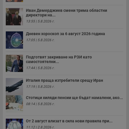
Валиден
Иван Демерджиев смени трима областни
Име
Доставчик
/
Домейн
О
до
директори на...
__RequestVerificationToken
Сесия
Т
Microsoft
13:55 | 5.8.2026 г.
п
Corporation
ф
www.dunavmost.com
з
Дневен хороскоп за 6 август 2026 година
п
17:05 | 5.8.2026 г.
и
п
A
т
Подготвят закриване на РЗИ като
е
д
самостоятелни...
н
17:44 | 5.8.2026 г.
п
с
у
Италия праща изтребители срещу Иран
и
ф
17:19 | 5.8.2026 г.
н
м
Стотици хиляди пенсии ще бъдат намалени, ако...
Т
и
08:14 | 5.8.2026 г.
п
у
з
б
От 2 август влизат в сила нови правила при...
VISITOR_PRIVACY_METADATA
5 месеца
Т
YouTube
11:12 | 2.8.2026 г.