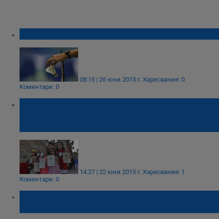
Откриват "Русенско лято"
08:15 | 26 юни 2015 г.
Харесвания: 0
Коментари: 0
Русенчета от вокална група "Слънце''
обраха наградите на международен
фистивал
14:27 | 22 юни 2015 г.
Харесвания: 1
Коментари: 0
Връчиха купите на победителите от
международния волейболен турнир в Русе