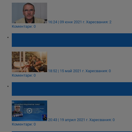
16:24 | 09 юни 2021 г.
Харесвания: 2
Коментари: 0
Отбелязваме Международния ден на
семейството
18:52 | 15 май 2021 г.
Харесвания: 0
Коментари: 0
Завод „ЕМКО“: Нямаме нищо общо с
взривения склад в Чехия
20:43 | 19 април 2021 г.
Харесвания: 0
Коментари: 0