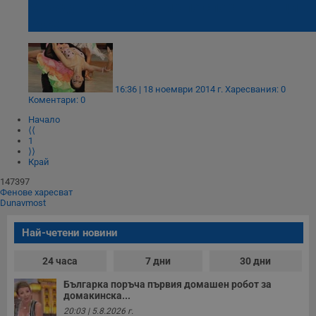
Международен турнир по спортни танци в
Русе
Таргетиране
Функционалност
16:36 | 18 ноември 2014 г.
Харесвания: 0
Коментари: 0
Некласифицирани
Начало
⟨⟨
1
⟩⟩
Край
147397
Фенове харесват
Dunavmost
Строго необходимо
Ефективност
Таргетиране
Функционалност
Най-четени новини
Некласифицирани
24 часа
7 дни
30 дни
Строго необходимите бисквитки позволяват основната
функционалност на уебсайта, като потребителско
Българка поръча първия домашен робот за
влизане и управление на акаунта. Уебсайтът не може да
домакинска...
се използва правилно без строго необходими
20:03 | 5.8.2026 г.
бисквитки.