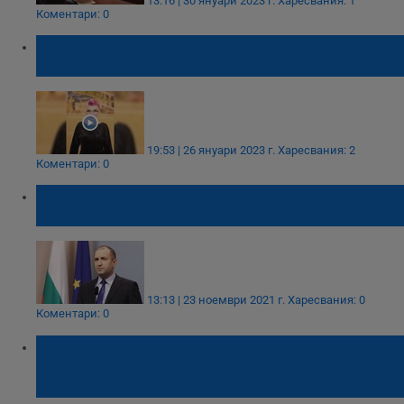
13:16 | 30 януари 2023 г.
Харесвания: 1
Коментари: 0
78-годишна стана подгласничка в
конкурса „Мисис Баба“
19:53 | 26 януари 2023 г.
Харесвания: 2
Коментари: 0
Как четири думи на Радев за Крим
вкараха България в международна буря
13:13 | 23 ноември 2021 г.
Харесвания: 0
Коментари: 0
Иван Бакалов: Наглостта на окопалите се
на хубави държавни позиции, вече става
международен скандал