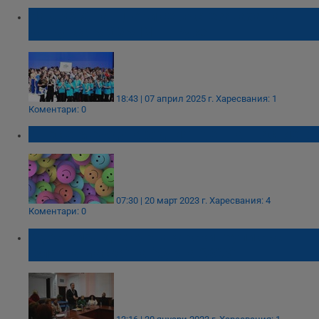
Над 3500 танцьори се състезаваха на
конкурса MOVMINT в Русе
18:43 | 07 април 2025 г.
Харесвания: 1
Коментари: 0
Днес е Международният ден на щастието
07:30 | 20 март 2023 г.
Харесвания: 4
Коментари: 0
Удостоиха две сурвакарски групи със
"Златна маска" на "Сурва 2023"