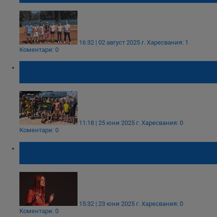
16:32 | 02 август 2025 г.
Харесвания: 1
Коментари: 0
Русенски плувци спечелиха над 40 златни
медала във Варна
11:18 | 25 юни 2025 г.
Харесвания: 0
Коментари: 0
Русенска поетеса представи България на
престижен фестивал в Кипър
15:32 | 23 юни 2025 г.
Харесвания: 0
Коментари: 0