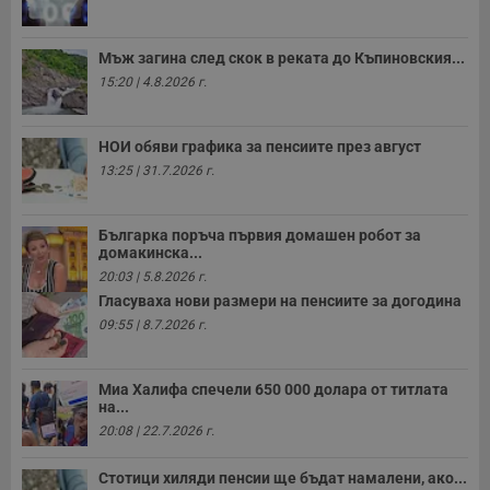
4
с
.youtube.com
седмици
с
с
п
Мъж загина след скок в реката до Къпиновския...
и
п
15:20 | 4.8.2026 г.
т
в
с
з
НОИ обяви графика за пенсиите през август
с
13:25 | 31.7.2026 г.
п
о
р
п
н
Българка поръча първия домашен робот за
п
домакинска...
к
20:03 | 5.8.2026 г.
ч
п
Гласуваха нови размери на пенсиите за догодина
с
09:55 | 8.7.2026 г.
б
__cf_bm
29
Т
Cloudflare Inc.
минути
с
.twitter.com
59
р
Миа Халифа спечели 650 000 долара от титлата
секунди
м
на...
б
20:08 | 22.7.2026 г.
о
у
п
Стотици хиляди пенсии ще бъдат намалени, ако...
о