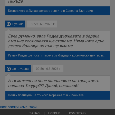
Никъде.
Безводието в Дунав ще свие рентите в Северна България
Руснак
09:59 | 6.8.2026 г.
Евла руменчо, евла Радев държавата в барака
ама ние космонавти ще ставаме. Няма нито една
детска болница но пък ще имаме...
Румен Радев ще посети терена за бъдещия космически център в...
до плувеца
09:56 | 6.8.2026 г.
А ти можеш ли поне наполовина на това, което
показва Теодор?!? Давай, показвай!
Поляк преплува Балтийско море без сън и почивка
Виж всички коментари
ЗА НАС
НОВИНИ
КОМЕНТАРИ