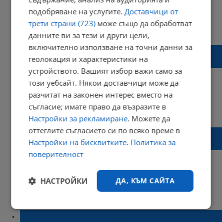
подобряване на услугите.
Доставчици от
трети страни (723)
може също да обработват
15:51 | 09 юни 2015 г.
Харесвания: 0
Коментари: 1
данните ви за тези и други цели,
включително използване на точни данни за
Първи международен парад на духовите
геолокация и характеристики на
оркестри в Русе, днес
устройството. Вашият избор важи само за
този уебсайт. Някои доставчици може да
разчитат на законен интерес вместо на
съгласие; имате право да възразите в
17:40 | 05 май 2015 г.
Харесвания: 1
Коментари: 0
Настройки за рекламиране
. Можете да
оттеглите съгласието си по всяко време в
Днес отбелязваме Международния ден
Настройки на бисквитките
.
Политика за
без тютюнопушене
поверителност
НАСТРОЙКИ
ДА, КЪМ САЙТА
13:57 | 20 ноември 2014 г.
Харесвания: 0
Коментари: 0
Строго
Ефективност
350 двойки ще танцуват на
необходимо