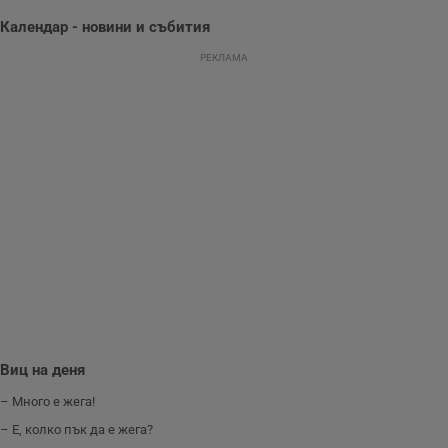
заредени. Целта е
да се подобри
Календар - новини и събития
съдържанието на
сайта и
РЕКЛАМА
потребителския
опит.
Gdynp
1 година
Тази бисквитка се
Gemius
използва с цел
.hit.gemius.pl
събиране на
информация за
потребителското
поведение и
предпочитания.
Тази информация
се използва, за да
се оптимизира
представянето на
уебсайта и да
направят
рекламните
съобщения по-
важни за
потребителя.
Виц на деня
– Много е жега!
– Е, колко пък да е жега?