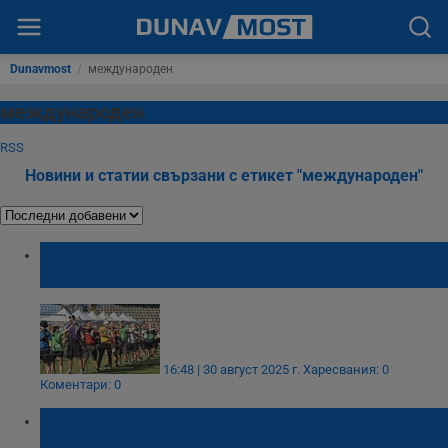
Dunavmost
/
международен
международен
RSS
Новини и статии свързани с етикет "международен"
Стрелци от 13 до 70 години се състезават
в турнира "Дунавски стрели"
16:48 | 30 август 2025 г.
Харесвания: 0
Коментари: 0
Наградиха победителите в
Международния турнир по тенис в Русе