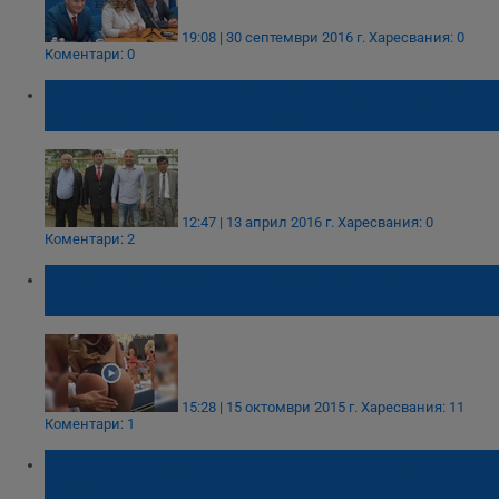
19:08 | 30 септември 2016 г.
Харесвания: 0
Коментари: 0
Русенец представлява Международния
ромски съюз в България
12:47 | 13 април 2016 г.
Харесвания: 0
Коментари: 2
Кога е международния ден за пляскане на
дупета
15:28 | 15 октомври 2015 г.
Харесвания: 11
Коментари: 1
Нощ на прилепите в Исторически музей -
Русе