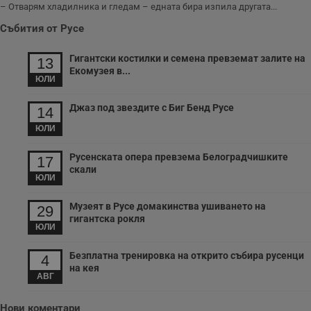
– Отварям хладилника и гледам – едната бира изпила другата...
Събития от Русе
Гигантски костилки и семена превземат залите на
13
Екомузея в...
ЮЛИ
Джаз под звездите с Биг Бенд Русе
14
ЮЛИ
Русенската опера превзема Белоградчишките
17
скали
ЮЛИ
Музеят в Русе домакинства ушиването на
29
гигантска рокля
ЮЛИ
Безплатна тренировка на открито събира русенци
4
на кея
АВГ
Нови коментари