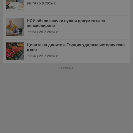
и
08:14 | 5.8.2026 г.
т
receive-cookie-deprecation
.hit.gemius.pl
1 година
Т
с
НОИ обяви всички нужни документи за
с
пенсиониране
н
н
12:26 | 20.7.2026 г.
п
б
п
Цените на дините в Гърция удариха историческо
с
дъно
о
с
15:58 | 22.7.2026 г.
а
р
у
РЕКЛАМА
з
з
п
ASP.NET_SessionId
Сесия
Т
Microsoft
с
Corporation
D
www.dunavmost.com
п
и
т
к
п
и
у
р