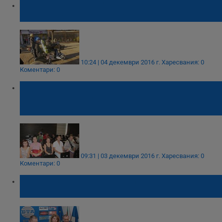
С инвалидни колички от Гарата до
Русенския университет
10:24 | 04 декември 2016 г.
Харесвания: 0
Коментари: 0
Студенти от Русе отбелязват
Международния ден на хора с
увреждания
09:31 | 03 декември 2016 г.
Харесвания: 0
Коментари: 0
България е на прага на международен
скандал