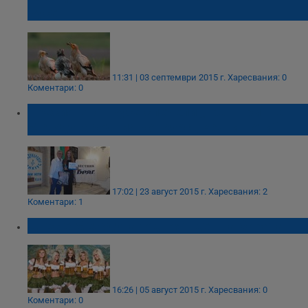
Русе
11:31 | 03 септември 2015 г.
Харесвания: 0
Коментари: 0
Пресияна от Русе спечели „Гран при” на
Международния конкурс „Речни ноти”
17:02 | 23 август 2015 г.
Харесвания: 2
Коментари: 1
Днес е Международният ден на бирата
16:26 | 05 август 2015 г.
Харесвания: 0
Коментари: 0