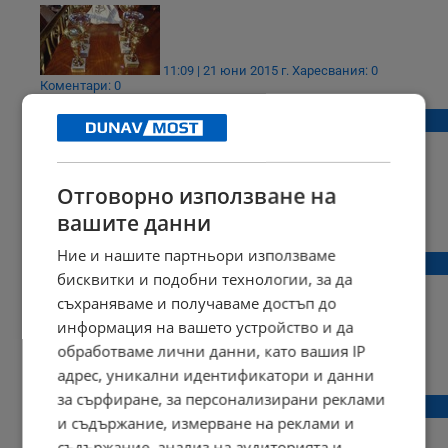
11:09 | 21 юни 2015 г.
Харесвания: 0
Коментари: 0
Русе: Днес е Международния ден на йога
Отговорно използване на
07:57 | 21 юни 2015 г.
Харесвания: 0
вашите данни
Коментари: 0
Ние и нашите партньори използваме
Международния ден на йога в Русе!
бисквитки и подобни технологии, за да
съхраняваме и получаваме достъп до
информация на вашето устройство и да
обработваме лични данни, като вашия IP
14:15 | 19 юни 2015 г.
Харесвания: 0
Коментари: 0
адрес, уникални идентификатори и данни
за сърфиране, за персонализирани реклами
Фестивал на пясъчните склуптури в Русе!
и съдържание, измерване на реклами и
съдържание, анализ на аудиторията и