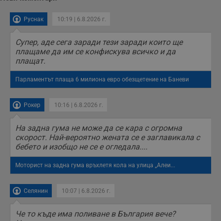
Руснак
10:19 | 6.8.2026 г.
Супер, аде сега заради тези заради които ще
плащаме да им се конфискува всичко и да
плащат.
Парламентът плаща 6 милиона евро обезщетение на Баневи
Рокер
10:16 | 6.8.2026 г.
На задна гума не може да се кара с огромна
скорост. Най-вероятно жената се е заглавикала с
бебето и изобщо не се е огледала....
Моторист на задна гума връхлетя кола на улица „Алеи...
Селянин
10:07 | 6.8.2026 г.
Че то къде има поливане в България вече?