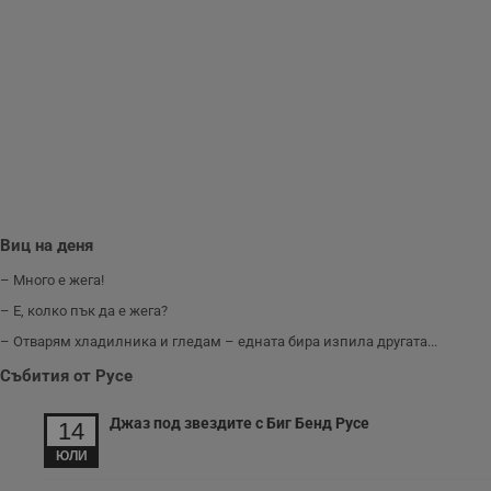
н
м
Т
и
п
у
з
б
VISITOR_PRIVACY_METADATA
5 месеца
Т
YouTube
4
с
.youtube.com
седмици
с
с
п
и
п
Виц на деня
т
в
– Много е жега!
с
з
– Е, колко пък да е жега?
с
п
– Отварям хладилника и гледам – едната бира изпила другата...
о
р
Събития от Русе
п
н
п
к
Джаз под звездите с Биг Бенд Русе
14
ч
п
ЮЛИ
с
б