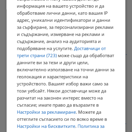
информация на вашето устройство и да
обработваме лични данни, като вашия IP
МВР открива нови лаборатории за тестове на шофьори
адрес, уникални идентификатори и данни
за сърфиране, за персонализирани реклами
13:59 | 7.8.2026 г.
и съдържание, измерване на реклами и
съдържание, анализ на аудиторията и
подобряване на услугите.
Доставчици от
Костадин Костадинов: Румен Радев се крие зад колективната...
трети страни (723)
може също да обработват
данните ви за тези и други цели,
13:52 | 7.8.2026 г.
включително използване на точни данни за
геолокация и характеристики на
устройството. Вашият избор важи само за
НИМХ обяви оранжев код за опасни горещини
този уебсайт. Някои доставчици може да
разчитат на законен интерес вместо на
13:46 | 7.8.2026 г.
съгласие; имате право да възразите в
Настройки за рекламиране
. Можете да
оттеглите съгласието си по всяко време в
Катя Ивкова: Страхът от промяната не е излекувал нито един...
Настройки на бисквитките
.
Политика за