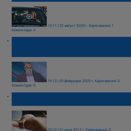
13:11 | 22 август 2025 г.
Харесвания: 1
Коментари: 0
Д-р Мирослав Ненков: За ботокс се ходи
при специалист, не при жени, които режат
нокти
19:12 | 03 февруари 2025 г.
Харесвания: 0
Коментари: 0
Купувайте играчки на децата си, не
силиконови гърди!
09:19 | 21 юни 2017 г.
Харесвания: 0