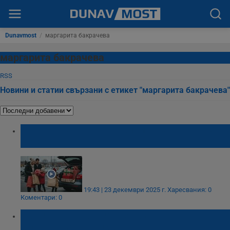
Dunavmost
/
маргарита бакрачева
маргарита бакрачева
RSS
Новини и статии свързани с етикет "маргарита бакрачева"
Българите харчат над 1 милиард лева за
Коледа
19:43 | 23 декември 2025 г.
Харесвания: 0
Коментари: 0
Начинът на шофиране разкрива
състоянието на психиката ни