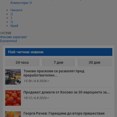
Коментари: 0
Начало
⟨⟨
1
⟩⟩
Край
147398
Фенове харесват
Dunavmost
Най-четени новини
24 часа
7 дни
30 дни
Тонове праскови се развалят пред
преработвателен...
15:36 | 6.8.2026 г.
Продават домати от Косово за 30 евроцента за...
18:12 | 6.8.2026 г.
Георги Рачев: Горещини до второ пришествие