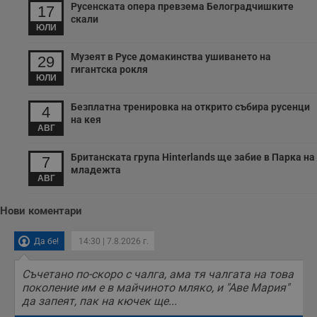
Русенската опера превзема Белоградчишките
17
__cf_bm
29
Т
Cloudflare Inc.
скали
минути
с
.twitter.com
ЮЛИ
59
р
секунди
м
б
Музеят в Русе домакинства ушиването на
29
о
гигантска рокля
у
ЮЛИ
п
о
и
Безплатна тренировка на открито събира русенци
4
т
на кея
АВГ
receive-cookie-deprecation
.hit.gemius.pl
1 година
Т
с
с
Британската група Hinterlands ще забие в Парка на
7
н
младежта
н
АВГ
п
б
п
Нови коментари
с
о
с
Да бе!
14:30 | 7.8.2026 г.
а
р
у
з
Съчетано по-скоро с чалга, ама тя чалгата на това
з
поколение им е в майчиното мляко, и "Аве Мария"
п
да запеят, пак на кючек ще...
ASP.NET_SessionId
Сесия
Т
Microsoft