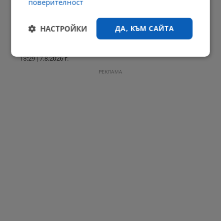
13:35 | 7.8.2026 г.
поверителност
НАСТРОЙКИ
ДА, КЪМ САЙТА
Африканска чума порази ферма за свине във Варненско
Строго
Ефективност
13:29 | 7.8.2026 г.
необходимо
РЕКЛАМА
Таргетиране
Функционалност
Некласифицирани
Строго необходимо
Ефективност