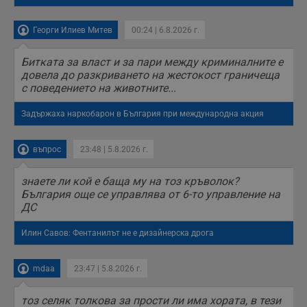
ASP.NET_SessionId
Сесия
Т
Microsoft
с
Corporation
D
www.dunavmost.com
Георги Илиев Митев
00:24 | 6.8.2026 г.
п
и
т
Битката за власт и за пари между криминалните е
к
довела до разкриването на жестокост граничеща
п
и
с поведението на животните...
у
р
к
Задържаха наркобарон в България при международна акция
п
д
д
въпрос
23:48 | 5.8.2026 г.
п
у
знаете ли кой е баща му на тоз кръволок?
България още се управлява от 6-то управление на
ДС
Доставчик
/
Валиден
Валиден
Име
Име
Доставчик
/
Домейн
Описание
Описание
Илин Савов: Фентанилът не е дизайнерска дрога
Домейн
Доставчик
/
до
Валиден
до
Име
Описание
Домейн
до
_sharedID
__Secure-
.dunavmost.com
.youtube.com
11
Тази бисквитка се
5 месеца
ROLLOUT_TOKEN
месеца 4
използва, за да се
4
__gfp_s_64b
.vbox7.com
1 година
Тази бисквитка се
Доставчик
/
Валиден
mdaa
23:47 | 5.8.2026 г.
Име
Описание
седмици
даде възможност
седмици
използва за
Домейн
до
за потребителски
проследяване на
преживявания и
cfzs_google-
.dunavmost.com
Сесия
потребителското
YSC
Сесия
Тази бисквитка е
тоз селяк толкова за прости ли има хората, в тези
Google LLC
функционалности,
analytics_v4
поведение и