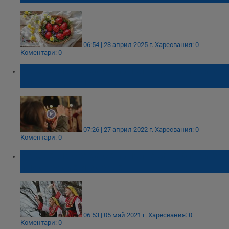
06:54 | 23 април 2025 г.
Харесвания: 0
Коментари: 0
На Светла сряда се изпълняват обичаи за
плодородие и дъжд
07:26 | 27 април 2022 г.
Харесвания: 0
Коментари: 0
На Светла сряда се изпълняват обичаи за
плодородие и здраве
06:53 | 05 май 2021 г.
Харесвания: 0
Коментари: 0