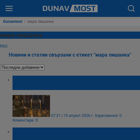
Dunavmost
/
мара лишанка
мара лишанка
RSS
Новини и статии свързани с етикет "мара лишанка"
Девойки гадаят за съпрузи с три чехъла на
Светла сряда
07:21 | 15 април 2026 г.
Харесвания: 0
Коментари: 0
Днес празнуваме Светла сряда с обичаи за
дъжд и защита от болести