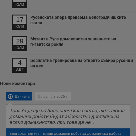
б
ЮЛИ
__cf_bm
29
Т
Cloudflare Inc.
минути
с
.twitter.com
Русенската опера превзема Белоградчишките
17
59
р
скали
секунди
м
ЮЛИ
б
о
у
Музеят в Русе домакинства ушиването на
29
п
гигантска рокля
о
ЮЛИ
и
т
Безплатна тренировка на открито събира русенци
4
receive-cookie-deprecation
.hit.gemius.pl
1 година
Т
на кея
с
АВГ
с
н
н
Нови коментари
п
б
п
с
Даниела
06:02 | 6.8.2026 г.
о
с
а
Това бъдеще но било наистина светло, ако такива
р
домашни роботи бъдат абсолютно достъпни за
у
всяко домакинство, при това да не...
з
з
п
Българка поръча първия домашен робот за домакинска работа