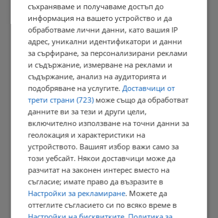
съхраняваме и получаваме достъп до
информация на вашето устройство и да
Георги Кандев: Полицаите на улицата изнемогват заради...
обработваме лични данни, като вашия IP
23:15 | 5.8.2026 г.
адрес, уникални идентификатори и данни
за сърфиране, за персонализирани реклами
и съдържание, измерване на реклами и
съдържание, анализ на аудиторията и
Поляк преплува Балтийско море без сън и почивка
подобряване на услугите.
Доставчици от
23:09 | 5.8.2026 г.
трети страни (723)
може също да обработват
данните ви за тези и други цели,
включително използване на точни данни за
геолокация и характеристики на
Гърция договори по-евтини храни в супермаркетите
устройството. Вашият избор важи само за
22:56 | 5.8.2026 г.
този уебсайт. Някои доставчици може да
разчитат на законен интерес вместо на
съгласие; имате право да възразите в
Близки на загиналата Даяна блокираха пътя за Дунав мост 2
Настройки за рекламиране
. Можете да
оттеглите съгласието си по всяко време в
22:41 | 5.8.2026 г.
Настройки на бисквитките
.
Политика за