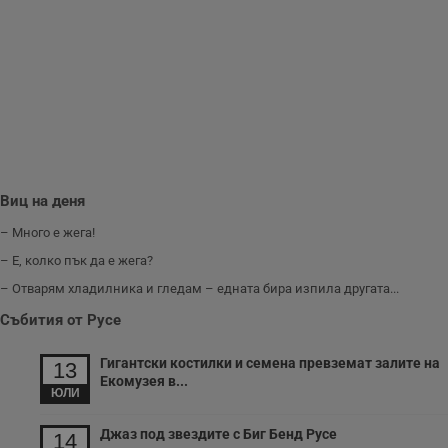
ф
н
м
Т
и
п
у
з
б
VISITOR_PRIVACY_METADATA
5 месеца
Т
YouTube
4
с
.youtube.com
седмици
с
с
Виц на деня
п
и
– Много е жега!
п
т
– Е, колко пък да е жега?
в
с
– Отварям хладилника и гледам – едната бира изпила другата...
з
с
п
Събития от Русе
о
р
п
Гигантски костилки и семена превземат залите на
13
н
Екомузея в...
п
ЮЛИ
к
ч
п
Джаз под звездите с Биг Бенд Русе
14
с