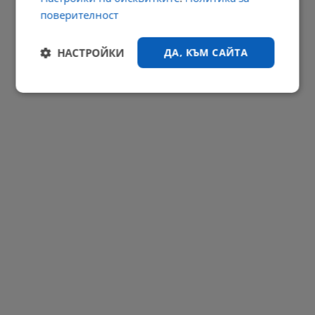
поверителност
Парламентът плаща 6 милиона евро обезщетение на Баневи
НАСТРОЙКИ
ДА, КЪМ САЙТА
22:33 | 5.8.2026 г.
РЕКЛАМА
Строго
Ефективност
необходимо
Таргетиране
Функционалност
Некласифицирани
Строго необходимо
Ефективност