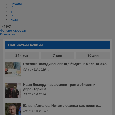
Начало
⟨⟨
1
⟩⟩
Край
147397
Фенове харесват
Dunavmost
Най-четени новини
24 часа
7 дни
30 дни
Стотици хиляди пенсии ще бъдат намалени, ако...
08:14 | 5.8.2026 г.
Иван Демерджиев смени трима областни
директори на...
13:55 | 5.8.2026 г.
Юлиан Ангелов: Искаме оценка как новите...
09:35 | 5.8.2026 г.