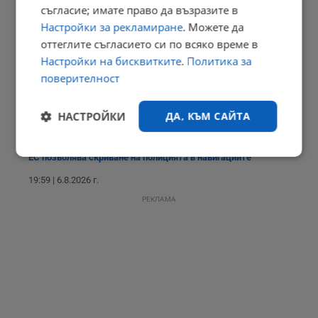
съгласие; имате право да възразите в
20:25 | 6.8.2026 г.
Настройки за рекламиране
. Можете да
оттеглите съгласието си по всяко време в
Настройки на бисквитките
.
Политика за
Бдение за убития в Пловдив Георги Кузев
поверителност
20:17 | 6.8.2026 г.
НАСТРОЙКИ
ДА, КЪМ САЙТА
ЕС позволява скриване на полицията в навигациите
Строго
Ефективност
необходимо
19:59 | 6.8.2026 г.
РЕКЛАМА
Таргетиране
Функционалност
Некласифицирани