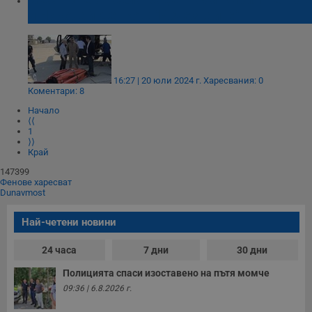
и Николай Денков: "Изчезвайте"
16:27 | 20 юли 2024 г.
Харесвания: 0
Коментари: 8
Начало
⟨⟨
1
⟩⟩
Край
147399
Фенове харесват
Dunavmost
Най-четени новини
24 часа
7 дни
30 дни
Полицията спаси изоставено на пътя момче
09:36 | 6.8.2026 г.