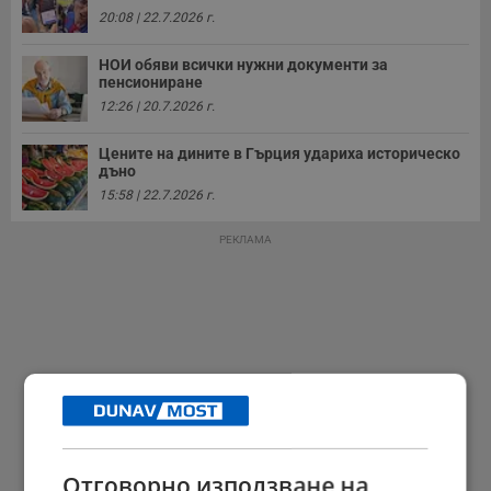
20:08 | 22.7.2026 г.
НОИ обяви всички нужни документи за
пенсиониране
12:26 | 20.7.2026 г.
Цените на дините в Гърция удариха историческо
дъно
15:58 | 22.7.2026 г.
РЕКЛАМА
Отговорно използване на