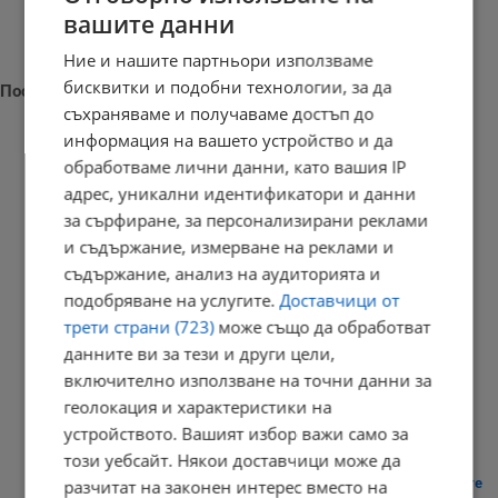
вашите данни
Ние и нашите партньори използваме
бисквитки и подобни технологии, за да
Последни новини
съхраняваме и получаваме достъп до
информация на вашето устройство и да
обработваме лични данни, като вашия IP
адрес, уникални идентификатори и данни
Николай Вълканов: Премахването на двойното обозначаване
за сърфиране, за персонализирани реклами
няма...
и съдържание, измерване на реклами и
20:50 | 6.8.2026 г.
съдържание, анализ на аудиторията и
подобряване на услугите.
Доставчици от
трети страни (723)
може също да обработват
данните ви за тези и други цели,
Умъртвиха най-опасната дива котка в Нова Зеландия
включително използване на точни данни за
20:41 | 6.8.2026 г.
геолокация и характеристики на
устройството. Вашият избор важи само за
този уебсайт. Някои доставчици може да
Шофьори пред дилема заради новите цени по бензиностанциите
разчитат на законен интерес вместо на