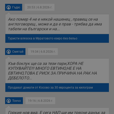
а
р
Гъдю
20:53 | 6.8.2026 г.
у
з
з
п
Ако помер 4 не е някой нашенец , правещ се на
англоговорещ , може и да е прав - трябва да има
ASP.NET_SessionId
Сесия
Т
Microsoft
табели на български и на...
с
Corporation
D
www.dunavmost.com
п
Туристи влязоха в Муратовото езеро без бельо
и
т
к
п
Смятай
19:34 | 6.8.2026 г.
и
у
р
Къв боклук ще са за тези пари,ХОРА НЕ
к
КУПУВАЙТЕ!!! МНОГО ЕВТИНО,НЕ Е НА
п
д
ЕВТИНО,ТОВА Е РИСК ЗА ПРИЧИНА НА РАК НА
д
ДЕБЕЛОТО...
п
у
Продават домати от Косово за 30 евроцента за килограм
Тончо
19:16 | 6.8.2026 г.
Доставчик
/
Валиден
Валиден
Име
Име
Доставчик
/
Домейн
Описание
Описание
Домейн
Доставчик
/
до
Валиден
до
Горкия нов вид. Е сега НАП ще им трясне данък за
Име
Описание