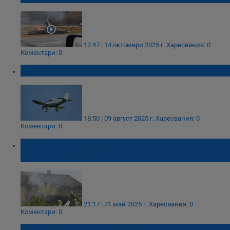
12:47 | 14 октомври 2025 г.
Харесвания: 0
Коментари: 0
Малък самолет се разби в Румъния
18:50 | 09 август 2025 г.
Харесвания: 0
Коментари: 0
Самолет се разби в къща в Германия,
загинаха двама души
21:17 | 31 май 2025 г.
Харесвания: 0
Коментари: 0
Местните от село Воден към Кирил Петков