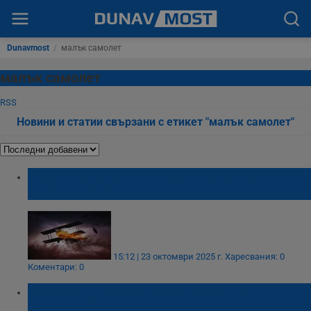
Dunavmost
/
малък самолет
малък самолет
RSS
Новини и статии свързани с етикет "малък самолет"
Малък самолет се разби в Румъния -
пилотът загина
15:12 | 23 октомври 2025 г.
Харесвания: 0
Коментари: 0
Семейство загина при самолетна
катастрофа в САЩ