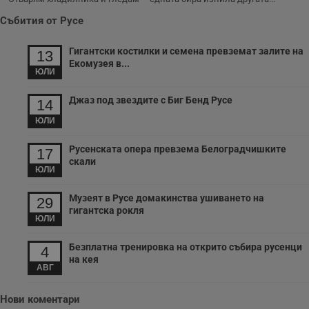
н
п
Събития от Русе
к
ч
п
Гигантски костилки и семена превземат залите на
13
с
Екомузея в...
б
ЮЛИ
__cf_bm
29
Т
Cloudflare Inc.
минути
с
.twitter.com
Джаз под звездите с Биг Бенд Русе
14
59
р
секунди
м
ЮЛИ
б
о
у
Русенската опера превзема Белоградчишките
17
п
скали
о
ЮЛИ
и
т
Музеят в Русе домакинства ушиването на
29
receive-cookie-deprecation
.hit.gemius.pl
1 година
Т
гигантска рокля
с
ЮЛИ
с
н
н
Безплатна тренировка на открито събира русенци
4
п
на кея
б
АВГ
п
с
о
Нови коментари
с